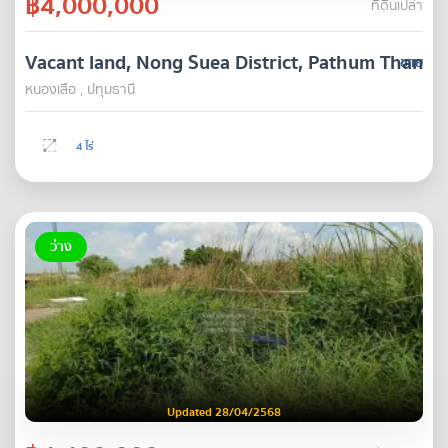
฿4,000,000
ที่ดินเปล่า
Vacant land, Nong Suea District, Pathum Thani Pr
ขาย
หนองเสือ , ปทุมธานี
4 ไร่
ว่าง
Updated 28/04/2568