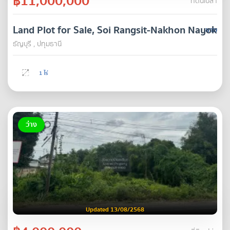
฿11,000,000
ที่ดินเปล่า
Land Plot for Sale, Soi Rangsit-Nakhon Nayok 3
ขาย
ธัญบุรี , ปทุมธานี
1 ไร่
ว่าง
Updated 13/08/2568