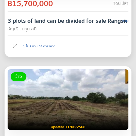
฿15,700,000
ที่ดินเปล่า
3 plots of land can be divided for sale Rangsit 
ขาย
ธัญบุรี , ปทุมธานี
1 ไร่ 2 งาน 54 ตารางวา
ว่าง
Updated 11/06/2568