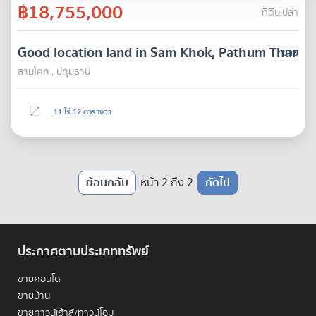
฿18,755,000
ที่ดินเปล่า
Good location land in Sam Khok, Pathum Thani.
ขาย
สามโคก , ปทุมธานี
11 ไร่ 12 ตารางวา
ย้อนกลับ
หน้า 2 ถึง 2
ถัดไป
ประกาศตามประเภททรัพย์
ขายคอนโด
ขายบ้าน
ขายทาวน์เฮ้าส์/ทาวน์โฮม