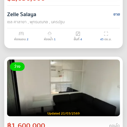
Zelle Salaya
ขาย
เซล ศาลายา , พุทธมณฑล , นครปฐม
ห้องนอน
2
ห้องน้ำ
1
ชั้นที่
4
45
ตร.ม.
ว่าง
Updated 21/03/2569
฿1,600,000
คอนโด