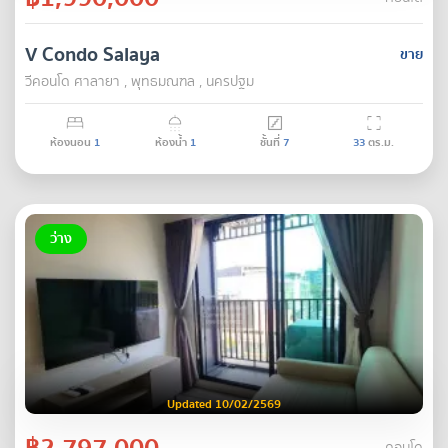
V Condo Salaya
ขาย
วีคอนโด ศาลายา , พุทธมณฑล , นครปฐม
ห้องนอน
1
ห้องน้ำ
1
ชั้นที่
7
33
ตร.ม.
ว่าง
Updated 10/02/2569
฿2,797,000