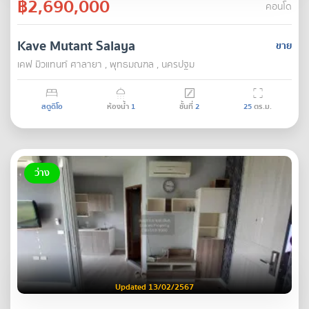
฿2,690,000
คอนโด
Kave Mutant Salaya
ขาย
เคฟ มิวแทนท์ ศาลายา , พุทธมณฑล , นครปฐม
สตูดิโอ
ห้องน้ำ
1
ชั้นที่
2
25
ตร.ม.
ว่าง
Updated 13/02/2567