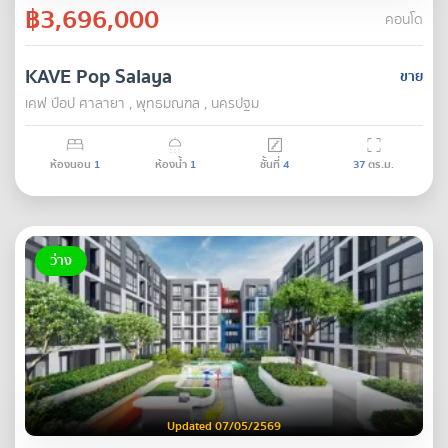
฿3,696,000
คอนโด
KAVE Pop Salaya
ขาย
เคฟ ป๊อป ศาลายา , พุทธมณฑล , นครปฐม
ห้องนอน
1
ห้องน้ำ
1
ชั้นที่
4
37
ตร.ม.
ว่าง
Updated 07/05/2569