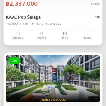
฿2,337,000
คอนโด
KAVE Pop Salaya
ขาย
เคฟ ป๊อป ศาลายา , พุทธมณฑล , นครปฐม
ห้องนอน
1
ห้องน้ำ
1
ชั้นที่
7
24
ตร.ม.
ว่าง
Updated 07/05/2569