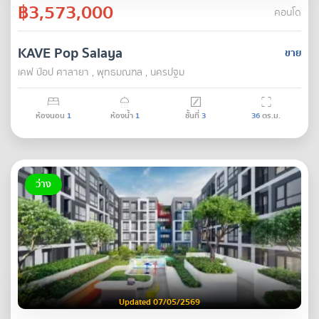
฿3,573,000
คอนโด
KAVE Pop Salaya
ขาย
เคฟ ป๊อป ศาลายา , พุทธมณฑล , นครปฐม
ห้องนอน
1
ห้องน้ำ
1
ชั้นที่
3
36
ตร.ม.
ว่าง
Updated 07/05/2569