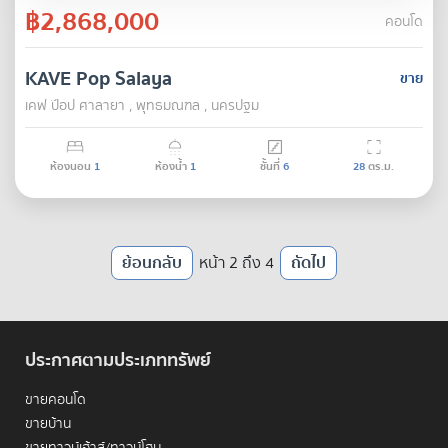
฿2,868,000
คอนโด
KAVE Pop Salaya
ขาย
เคฟ ป๊อป ศาลายา , พุทธมณฑล , นครปฐม
ห้องนอน
1
ห้องน้ำ
1
ชั้นที่
6
28
ตร.ม.
ย้อนกลับ
หน้า 2 ถึง 4
ถัดไป
ประกาศตามประเภททรัพย์
ขายคอนโด
ขายบ้าน