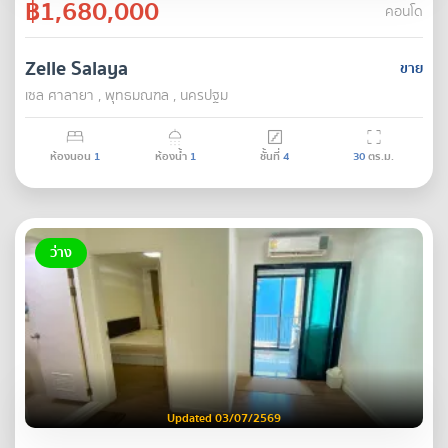
฿1,680,000
คอนโด
Zelle Salaya
ขาย
เซล ศาลายา , พุทธมณฑล , นครปฐม
ห้องนอน
1
ห้องน้ำ
1
ชั้นที่
4
30
ตร.ม.
ว่าง
Updated 03/07/2569