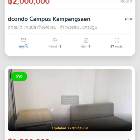
฿2,000,000
คอนโด
dcondo Campus Kampangsaen
ขาย
ดีคอนโด แคมปัส กำแพงแสน , กำแพงแสน , นครปฐม
สตูดิโอ
ห้องน้ำ
1
ชั้นที่
8
27
ตร.ม.
ว่าง
Updated 22/09/2568