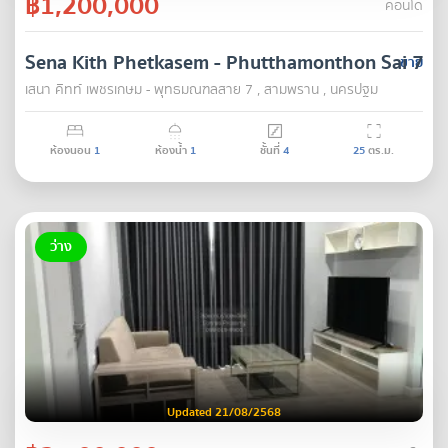
฿1,200,000
คอนโด
Sena Kith Phetkasem - Phutthamonthon Sai 7
ขาย
เสนา คิทท์ เพชรเกษม - พุทธมณฑลสาย 7 , สามพราน , นครปฐม
ห้องนอน
1
ห้องน้ำ
1
ชั้นที่
4
25
ตร.ม.
ว่าง
Updated 21/08/2568