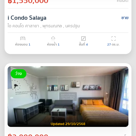
฿1,550,000
คอนโด
i Condo Salaya
ขาย
ไอ คอนโด ศาลายา , พุทธมณฑล , นครปฐม
ห้องนอน
1
ห้องน้ำ
1
ชั้นที่
4
27
ตร.ม.
ว่าง
Updated 29/10/2568