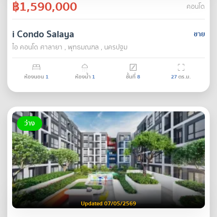
฿1,590,000
คอนโด
i Condo Salaya
ขาย
ไอ คอนโด ศาลายา , พุทธมณฑล , นครปฐม
ห้องนอน
1
ห้องน้ำ
1
ชั้นที่
8
27
ตร.ม.
ว่าง
Updated 07/05/2569