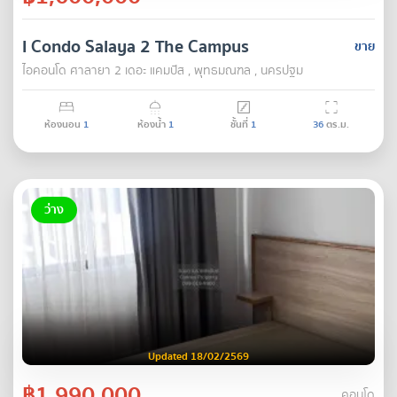
I Condo Salaya 2 The Campus
ขาย
ไอคอนโด ศาลายา 2 เดอะ แคมปัส , พุทธมณฑล , นครปฐม
ห้องนอน
1
ห้องน้ำ
1
ชั้นที่
1
36
ตร.ม.
ว่าง
Updated 18/02/2569
฿1,990,000
คอนโด