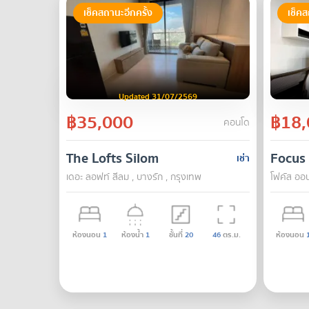
เช็คสถานะอีกครั้ง
เช็คส
Updated 31/07/2569
฿35,000
฿18,
คอนโด
The Lofts Silom
Focus
เช่า
เดอะ ลอฟท์ สีลม , บางรัก , กรุงเทพ
โฟคัส ออน
ห้องนอน
1
ห้องน้ำ
1
ชั้นที่
20
46
ตร.ม.
ห้องนอน