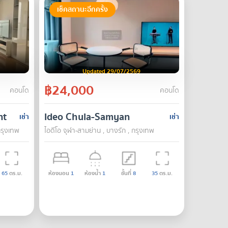
เช็คสถานะอีกครั้ง
Updated 29/07/2569
฿24,000
คอนโด
คอนโด
nt
Ideo Chula-Samyan
เช่า
เช่า
กรุงเทพ
ไอดีโอ จุฬา-สามย่าน , บางรัก , กรุงเทพ
65
ตร.ม.
ห้องนอน
1
ห้องน้ำ
1
ชั้นที่
8
35
ตร.ม.