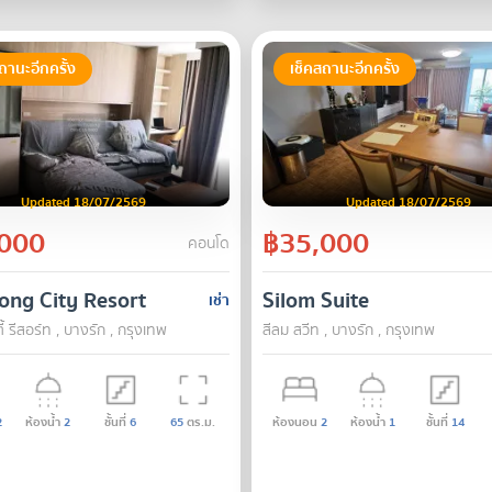
ถานะอีกครั้ง
เช็คสถานะอีกครั้ง
Updated 18/07/2569
Updated 18/07/2569
000
฿35,000
คอนโด
ong City Resort
Silom Suite
เช่า
ตี้ รีสอร์ท , บางรัก , กรุงเทพ
สีลม สวีท , บางรัก , กรุงเทพ
2
ห้องน้ำ
2
ชั้นที่
6
65
ตร.ม.
ห้องนอน
2
ห้องน้ำ
1
ชั้นที่
14