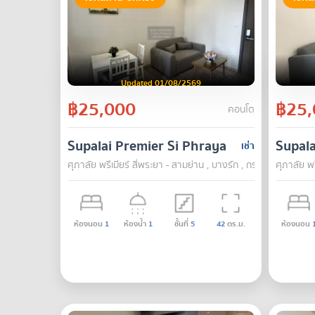
Updated 01/08/2569
฿25,000
฿25,
คอนโด
Supalai Premier Si Phraya - Samyan
Supala
เช่า
ศุภาลัย พรีเมียร์ สี่พระยา - สามย่าน , บางรัก , กรุงเทพ
ศุภาลัย พร
ห้องนอน
1
ห้องน้ำ
1
ชั้นที่
5
42
ตร.ม.
ห้องนอน