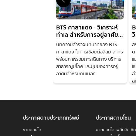
BTS ศาลาแดง - วิเคราะห์
B
ทำเล สำหรับการอยู่อาศัย
ว
และลงทุน
อ
บทความสำรวจบทบาทของ BTS
ส
ศาลาแดง ในการเชื่อมต่อสีลม-สาทร
ต
พร้อมภาพรวมการเดินทาง บริการ
แ
สาธารณูปโภค และมุมมองการอยู่
แน
อาศัยสำหรับคนเมือง
ส
ส
ประกาศตามประเภททรัพย์
ประกาศตามโซน
ขายคอนโด
ขายคอนโด เพลินจิต ชิ