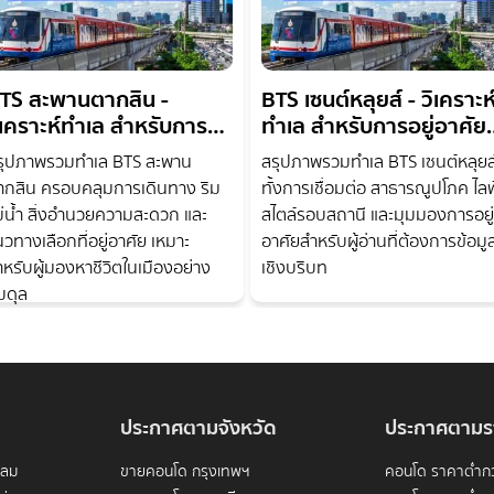
TS สะพานตากสิน -
BTS เซนต์หลุยส์ - วิเคราะห
ิเคราะห์ทำเล สำหรับการ
ทำเล สำหรับการอยู่อาศัย
ยู่อาศัยและลงทุน
และลงทุน
รุปภาพรวมทำเล BTS สะพาน
สรุปภาพรวมทำเล BTS เซนต์หลุยส
ากสิน ครอบคลุมการเดินทาง ริม
ทั้งการเชื่อมต่อ สาธารณูปโภค ไลฟ
ม่น้ำ สิ่งอำนวยความสะดวก และ
สไตล์รอบสถานี และมุมมองการอยู่
วทางเลือกที่อยู่อาศัย เหมาะ
อาศัยสำหรับผู้อ่านที่ต้องการข้อมู
ำหรับผู้มองหาชีวิตในเมืองอย่าง
เชิงบริบท
มดุล
ประกาศตามจังหวัด
ประกาศตามร
ดลม
ขายคอนโด กรุงเทพฯ
คอนโด ราคาต่ำกว