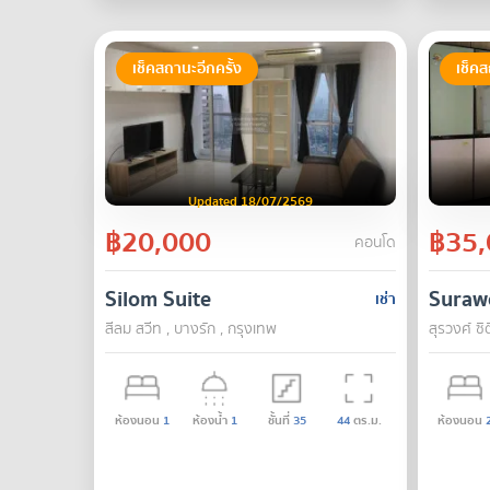
เช็คสถานะอีกครั้ง
เช็คส
Updated 18/07/2569
฿20,000
฿35,
คอนโด
Silom Suite
Suraw
เช่า
สีลม สวีท , บางรัก , กรุงเทพ
สุรวงศ์ ซิ
ห้องนอน
1
ห้องน้ำ
1
ชั้นที่
35
44
ตร.ม.
ห้องนอน