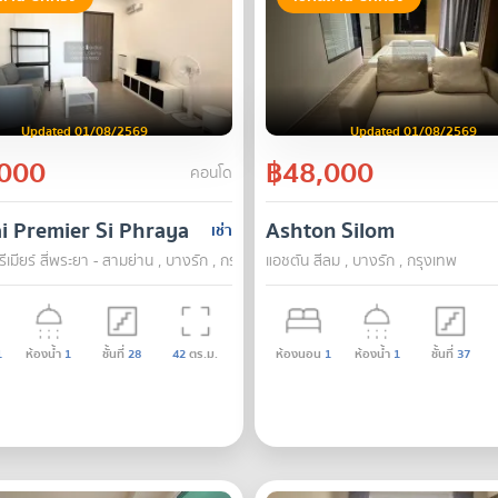
Updated 01/08/2569
Updated 01/08/2569
000
฿48,000
คอนโด
i Premier Si Phraya - Samyan
Ashton Silom
เช่า
ีเมียร์ สี่พระยา - สามย่าน , บางรัก , กรุงเทพ
แอชตัน สีลม , บางรัก , กรุงเทพ
1
ห้องน้ำ
1
ชั้นที่
28
42
ตร.ม.
ห้องนอน
1
ห้องน้ำ
1
ชั้นที่
37