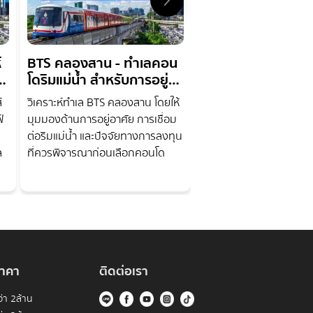
์
BTS คลองสาน - ทำเลคอน
Ivy Sathorn 10 —
โดริมแม่น้ำ สำหรับการอยู่
ใจกลางสาทร ใกล้ B
อาศัยและลงทุน
นนทรี
์
วิเคราะห์ทำเล BTS คลองสาน โดยให้
Ivy Sathorn 10 คอนโดใ
์
มุมมองด้านการอยู่อาศัย การเชื่อม
สาทร ใกล้ BTS ช่องนนทรี
ต่อริมแม่น้ำ และปัจจัยทางการลงทุน
อำนวยความสะดวกครบครั
ล
ที่ควรพิจารณาก่อนเลือกคอนโด
สำหรับการอยู่อาศัยและลง
าคา
ติดต่อเรา
่า 2ล้าน