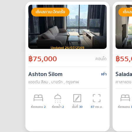
เช็คสถานะอีกครั้ง
เช็คส
Updated 26/07/2569
฿75,000
฿55,
คอนโด
Ashton Silom
Salad
เช่า
แอชตัน สีลม , บางรัก , กรุงเทพ
ศาลาแดง ว
ห้องนอน
2
ห้องน้ำ
2
ชั้นที่
30
87
ตร.ม.
ห้องนอน