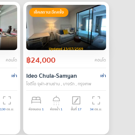
เช็คสถานะอีกครั้ง
Updated 23/07/2569
฿24,000
คอนโด
คอนโด
Ideo Chula-Samyan
เช่า
เช่า
ไอดีโอ จุฬา-สามย่าน , บางรัก , กรุงเทพ
130
ตร.ม.
ห้องนอน
1
ห้องน้ำ
1
ชั้นที่
17
34
ตร.ม.