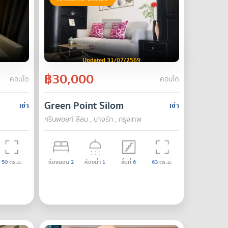
Updated 31/07/2569
฿30,000
คอนโด
คอนโด
Green Point Silom
เช่า
เช่า
กรีนพอยท์ สีลม , บางรัก , กรุงเทพ
50
ตร.ม.
ห้องนอน
2
ห้องน้ำ
1
ชั้นที่
6
63
ตร.ม.