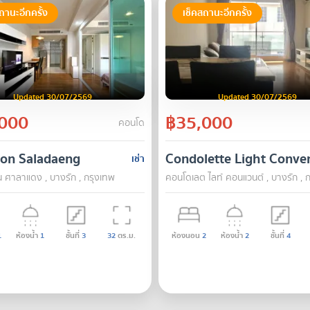
ถานะอีกครั้ง
เช็คสถานะอีกครั้ง
Updated 30/07/2569
Updated 30/07/2569
000
฿35,000
คอนโด
 on Saladaeng
Condolette Light Conve
เช่า
 ศาลาแดง , บางรัก , กรุงเทพ
คอนโดเลต ไลท์ คอนแวนต์ , บางรัก , 
1
ห้องน้ำ
1
ชั้นที่
3
32
ตร.ม.
ห้องนอน
2
ห้องน้ำ
2
ชั้นที่
4