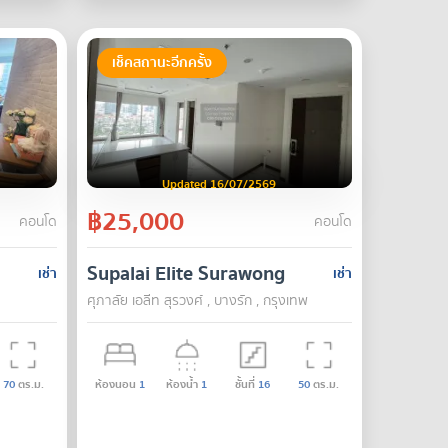
เช็คสถานะอีกครั้ง
Updated 16/07/2569
฿25,000
คอนโด
คอนโด
Supalai Elite Surawong
เช่า
เช่า
ศุภาลัย เอลีท สุรวงศ์ , บางรัก , กรุงเทพ
70
ตร.ม.
ห้องนอน
1
ห้องน้ำ
1
ชั้นที่
16
50
ตร.ม.