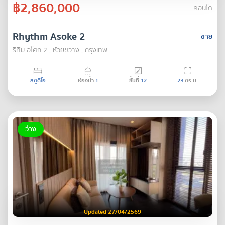
฿2,860,000
คอนโด
Rhythm Asoke 2
ขาย
ริทึ่ม อโศก 2 , ห้วยขวาง , กรุงเทพ
สตูดิโอ
ห้องน้ำ
1
ชั้นที่
12
23
ตร.ม.
ว่าง
Updated 27/04/2569