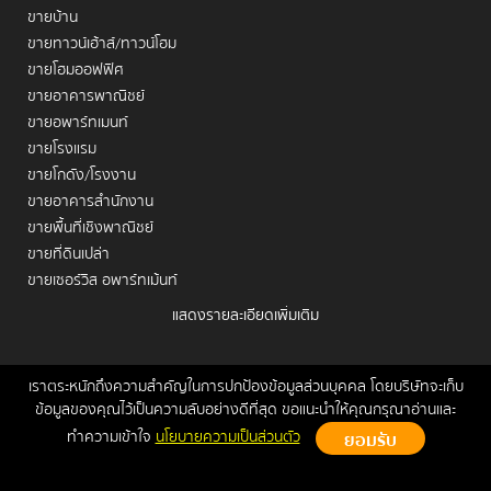
ขายบ้าน
ขายทาวน์เฮ้าส์/ทาวน์โฮม
ขายโฮมออฟฟิศ
ขายอาคารพาณิชย์
ขายอพาร์ทเมนท์
ขายโรงแรม
ขายโกดัง/โรงงาน
ขายอาคารสำนักงาน
ขายพื้นที่เชิงพาณิชย์
ขายที่ดินเปล่า
ขายเซอร์วิส อพาร์ทเม้นท์
แสดงรายละเอียดเพิ่มเติม
เช่าคอนโด
เช่าบ้าน
เช่าทาวน์เฮ้าส์/ทาวน์โฮม
เราตระหนักถึงความสำคัญในการปกป้องข้อมูลส่วนบุคคล โดยบริษัทจะเก็บ
หน้าหลัก
ขาย
เช่า
ฝากขาย/เช่า
ข่าวสาร
ติดต่อเรา
Site
ข้อมูลของคุณไว้เป็นความลับอย่างดีที่สุด ขอแนะนำให้คุณกรุณาอ่านและ
เช่าโฮมออฟฟิศ
Map
ทำความเข้าใจ
นโยบายความเป็นส่วนตัว
เช่าอาคารพาณิชย์
Copyrights © 2026, Connex Property
เช่าอพาร์ทเมนท์