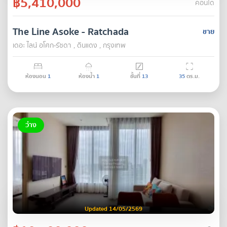
฿5,410,000
คอนโด
The Line Asoke - Ratchada
ขาย
เดอะ ไลน์ อโศก-รัชดา , ดินแดง , กรุงเทพ
ห้องนอน
1
ห้องน้ำ
1
ชั้นที่
13
35
ตร.ม.
ว่าง
Updated 14/05/2569