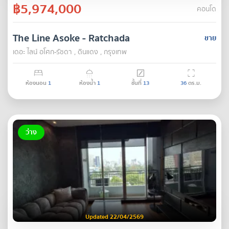
฿5,974,000
คอนโด
The Line Asoke - Ratchada
ขาย
เดอะ ไลน์ อโศก-รัชดา , ดินแดง , กรุงเทพ
ห้องนอน
1
ห้องน้ำ
1
ชั้นที่
13
36
ตร.ม.
ว่าง
Updated 22/04/2569