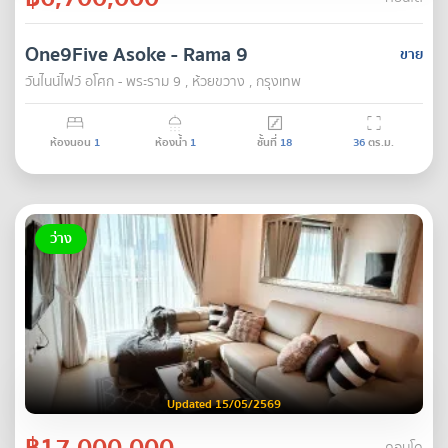
One9Five Asoke - Rama 9
ขาย
วันไนน์ไฟว์ อโศก - พระราม 9 , ห้วยขวาง , กรุงเทพ
ห้องนอน
1
ห้องน้ำ
1
ชั้นที่
18
36
ตร.ม.
ว่าง
Updated 15/05/2569
฿17,000,000