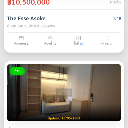
฿10,500,000
คอนโด
The Esse Asoke
ขาย
ดิ เอส อโศก , วัฒนา , กรุงเทพ
ห้องนอน
1
ห้องน้ำ
1
ชั้นที่
37
44
ตร.ม.
ว่าง
Updated 13/05/2569