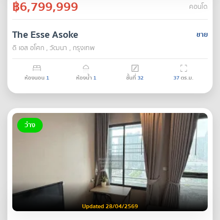
฿6,799,999
คอนโด
The Esse Asoke
ขาย
ดิ เอส อโศก , วัฒนา , กรุงเทพ
ห้องนอน
1
ห้องน้ำ
1
ชั้นที่
32
37
ตร.ม.
ว่าง
Updated 28/04/2569