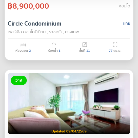
฿8,900,000
คอนโด
Circle Condominium
ขาย
เซอร์เคิล คอนโดมิเนียม , ราชเทวี , กรุงเทพ
ห้องนอน
2
ห้องน้ำ
1
ชั้นที่
11
77
ตร.ม.
ว่าง
Updated 09/04/2569