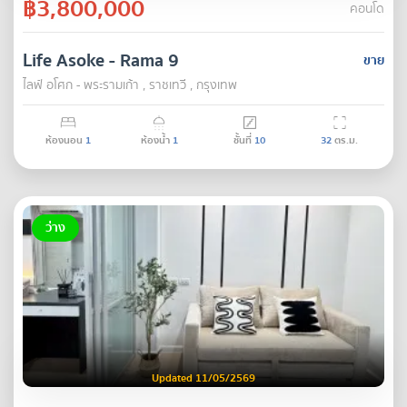
฿3,800,000
คอนโด
Life Asoke - Rama 9
ขาย
ไลฟ์ อโศก - พระรามเก้า , ราชเทวี , กรุงเทพ
ห้องนอน
1
ห้องน้ำ
1
ชั้นที่
10
32
ตร.ม.
ว่าง
Updated 11/05/2569