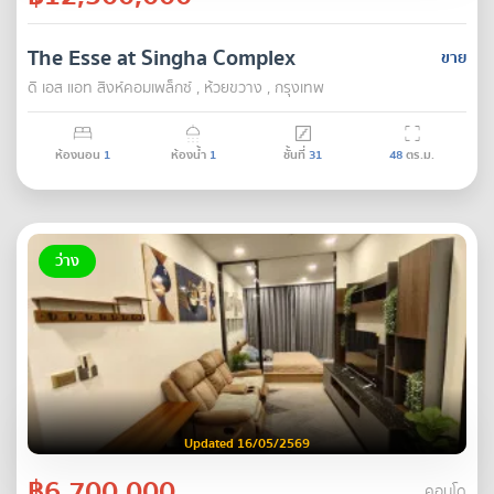
The Esse at Singha Complex
ขาย
ดิ เอส แอท สิงห์คอมเพล็กซ์ , ห้วยขวาง , กรุงเทพ
ห้องนอน
1
ห้องน้ำ
1
ชั้นที่
31
48
ตร.ม.
ว่าง
Updated 16/05/2569
฿6,700,000
คอนโด