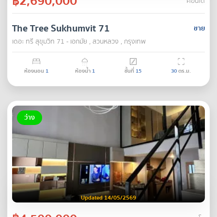
฿2,690,000
คอนโด
The Tree Sukhumvit 71
ขาย
เดอะ ทรี สุขุมวิท 71 - เอกมัย , สวนหลวง , กรุงเทพ
ห้องนอน
1
ห้องน้ำ
1
ชั้นที่
15
30
ตร.ม.
ว่าง
Updated 14/05/2569