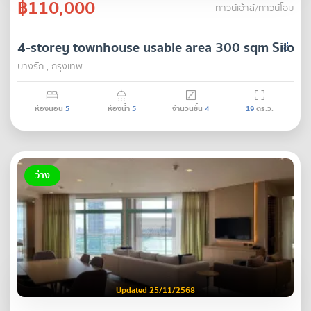
฿110,000
ทาวน์เฮ้าส์/ทาวน์โฮม
4-storey townhouse usable area 300 sqm Silom
เช่า
บางรัก , กรุงเทพ
ห้องนอน
5
ห้องน้ำ
5
จำนวนชั้น
4
19
ตร.ว.
ว่าง
Updated 25/11/2568