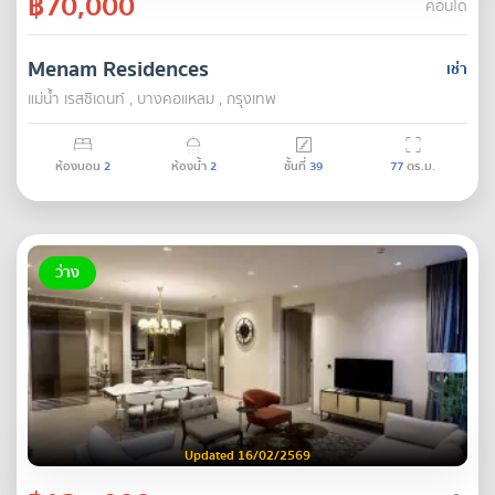
฿70,000
คอนโด
Menam Residences
เช่า
แม่น้ำ เรสซิเดนท์ , บางคอแหลม , กรุงเทพ
ห้องนอน
2
ห้องน้ำ
2
ชั้นที่
39
77
ตร.ม.
ว่าง
Updated 16/02/2569