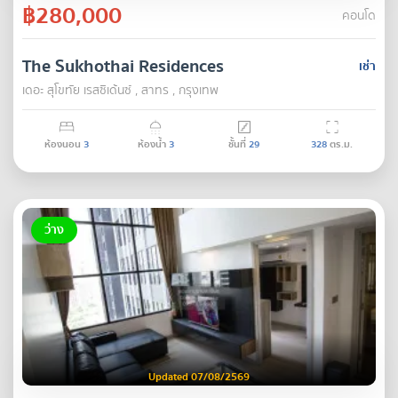
฿280,000
คอนโด
The Sukhothai Residences
เช่า
เดอะ สุโขทัย เรสซิเด้นซ์ , สาทร , กรุงเทพ
ห้องนอน
3
ห้องน้ำ
3
ชั้นที่
29
328
ตร.ม.
ว่าง
Updated 07/08/2569