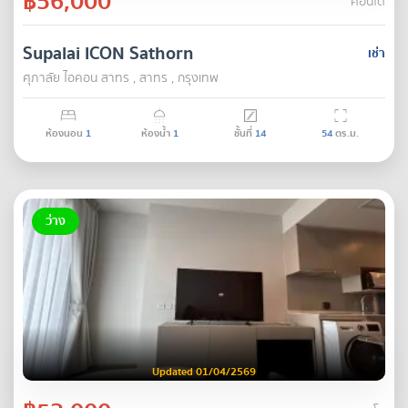
฿56,000
คอนโด
Supalai ICON Sathorn
เช่า
ศุภาลัย ไอคอน สาทร , สาทร , กรุงเทพ
ห้องนอน
1
ห้องน้ำ
1
ชั้นที่
14
54
ตร.ม.
ว่าง
Updated 01/04/2569