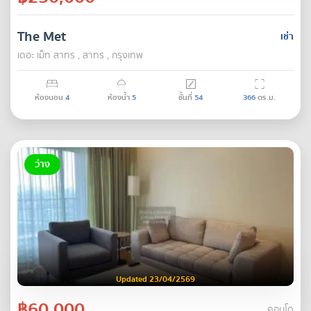
The Met
เช่า
เดอะ เม็ท สาทร , สาทร , กรุงเทพ
ห้องนอน
4
ห้องน้ำ
5
ชั้นที่
54
366
ตร.ม.
ว่าง
Updated 23/04/2569
฿60,000
คอนโด