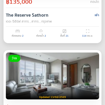
฿135,000
คอนโด
The Reserve Sathorn
เช่า
เดอะ รีเซิร์ฟ สาทร , สาทร , กรุงเทพ
ห้องนอน
2
ห้องน้ำ
2
ชั้นที่
21
114
ตร.ม.
ว่าง
Updated 13/02/2569