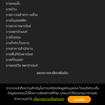
ขายคอนโด
ขายบ้าน
ขายทาวน์เฮ้าส์/ทาวน์โฮม
ขายโฮมออฟฟิศ
ขายอาคารพาณิชย์
ขายอพาร์ทเมนท์
ขายโรงแรม
ขายโกดัง/โรงงาน
ขายอาคารสำนักงาน
ขายพื้นที่เชิงพาณิชย์
ขายที่ดินเปล่า
ขายเซอร์วิส อพาร์ทเม้นท์
แสดงรายละเอียดเพิ่มเติม
เช่าคอนโด
เช่าบ้าน
เช่าทาวน์เฮ้าส์/ทาวน์โฮม
เราตระหนักถึงความสำคัญในการปกป้องข้อมูลส่วนบุคคล โดยบริษัทจะเก็บ
หน้าหลัก
ขาย
เช่า
ฝากขาย/เช่า
ข่าวสาร
ติดต่อเรา
Site
ข้อมูลของคุณไว้เป็นความลับอย่างดีที่สุด ขอแนะนำให้คุณกรุณาอ่านและ
เช่าโฮมออฟฟิศ
Map
ทำความเข้าใจ
นโยบายความเป็นส่วนตัว
เช่าอาคารพาณิชย์
Copyrights © 2026, Connex Property