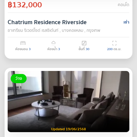
฿132,000
คอนโด
Chatrium Residence Riverside
เช่า
ชาเทรียม ริเวอร์ไซด์ เรสซิเด้นท์ , บางคอแหลม , กรุงเทพ
ห้องนอน
3
ห้องน้ำ
3
ชั้นที่
30
200
ตร.ม.
ว่าง
Updated 19/06/2568