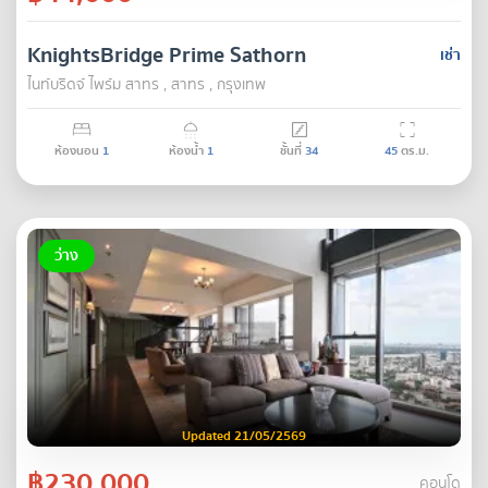
KnightsBridge Prime Sathorn
เช่า
ไนท์บริดจ์ ไพร์ม สาทร , สาทร , กรุงเทพ
ห้องนอน
1
ห้องน้ำ
1
ชั้นที่
34
45
ตร.ม.
ว่าง
Updated 21/05/2569
฿230,000
คอนโด