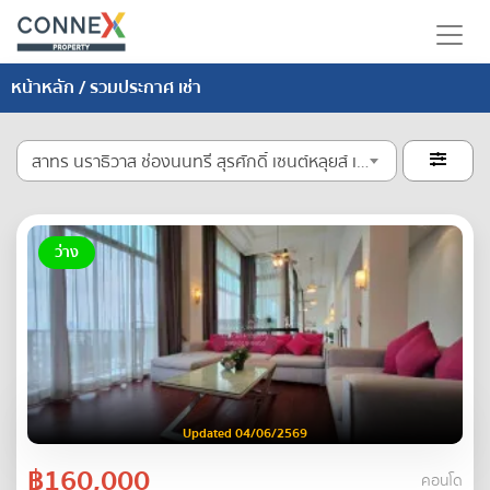
หน้าหลัก
/ รวมประกาศ เช่า
สาทร นราธิวาส ช่องนนทรี สุรศักดิ์ เซนต์หลุยส์ เจริญราษฎร์ เจริญกรุง

ว่าง
Updated 04/06/2569
฿160,000
คอนโด