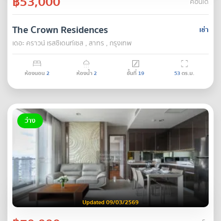
฿53,000
คอนโด
The Crown Residences
เช่า
เดอะ คราวน์ เรสซิเดนท์เซส , สาทร , กรุงเทพ
ห้องนอน
2
ห้องน้ำ
2
ชั้นที่
19
53
ตร.ม.
ว่าง
Updated 09/03/2569