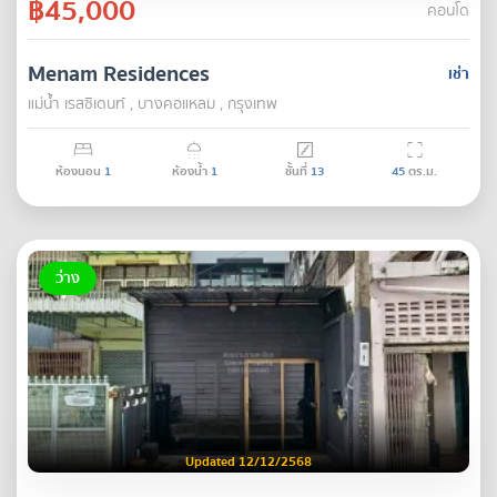
฿45,000
คอนโด
Menam Residences
เช่า
แม่น้ำ เรสซิเดนท์ , บางคอแหลม , กรุงเทพ
ห้องนอน
1
ห้องน้ำ
1
ชั้นที่
13
45
ตร.ม.
ว่าง
Updated 12/12/2568