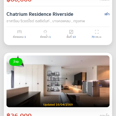
Chatrium Residence Riverside
เช่า
ชาเทรียม ริเวอร์ไซด์ เรสซิเด้นท์ , บางคอแหลม , กรุงเทพ
ห้องนอน
1
ห้องน้ำ
1
ชั้นที่
13
70
ตร.ม.
ว่าง
Updated 16/04/2569
฿26,000