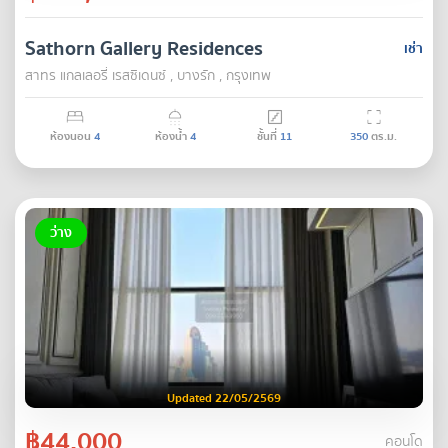
Sathorn Gallery Residences
เช่า
สาทร แกลเลอรี่ เรสซิเดนซ์ , บางรัก , กรุงเทพ
ห้องนอน
4
ห้องน้ำ
4
ชั้นที่
11
350
ตร.ม.
ว่าง
Updated 22/05/2569
฿44,000
คอนโด