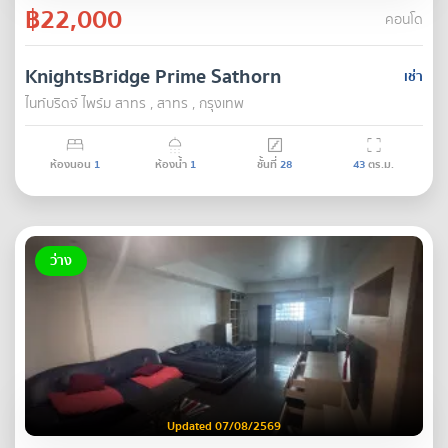
฿22,000
คอนโด
KnightsBridge Prime Sathorn
เช่า
ไนท์บริดจ์ ไพร์ม สาทร , สาทร , กรุงเทพ
ห้องนอน
1
ห้องน้ำ
1
ชั้นที่
28
43
ตร.ม.
ว่าง
Updated 07/08/2569