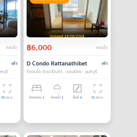
Updated 28/08/2568
฿6,000
คอนโด
คอนโด
D Condo Rattanathibet
เช่า
เช่า
ทบุรี
ดีคอนโด รัตนา​ธิเบศร์ , ดอนเมือง , นนทบุรี
30
ตร.ม.
ห้องนอน
1
ห้องน้ำ
1
ชั้นที่
4
31
ตร.ม.