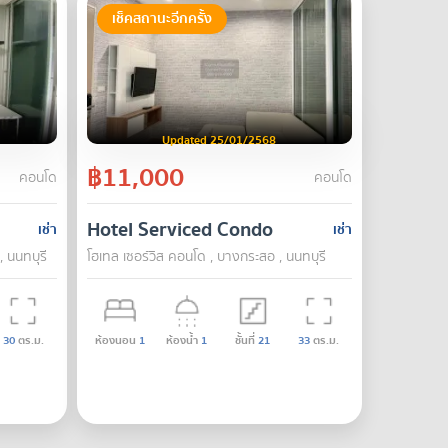
เช็คสถานะอีกครั้ง
Updated 25/01/2568
฿11,000
คอนโด
คอนโด
Hotel Serviced Condo
เช่า
เช่า
, นนทบุรี
โฮเทล เซอร์วิส คอนโด , บางกระสอ , นนทบุรี
30
ตร.ม.
ห้องนอน
1
ห้องน้ำ
1
ชั้นที่
21
33
ตร.ม.