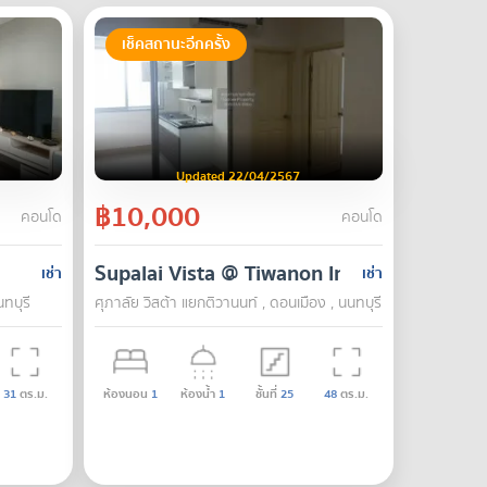
เช็คสถานะอีกครั้ง
Updated 22/04/2567
฿10,000
คอนโด
คอนโด
Supalai Vista @ Tiwanon Intersection
เช่า
เช่า
ทบุรี
ศุภาลัย วิสต้า แยกติวานนท์ , ดอนเมือง , นนทบุรี
31
ตร.ม.
ห้องนอน
1
ห้องน้ำ
1
ชั้นที่
25
48
ตร.ม.