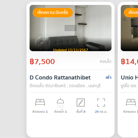
เช็คสถานะอีกครั้ง
เช็คส
Updated 15/11/2567
฿7,500
฿14,
คอนโด
D Condo Rattanathibet
Unio 
เช่า
ดีคอนโด รัตนา​ธิเบศร์ , ดอนเมือง , นนทบุรี
ยูนิโอ เอช
ห้องนอน
1
ห้องน้ำ
1
ชั้นที่
8
29
ตร.ม.
ห้องนอน