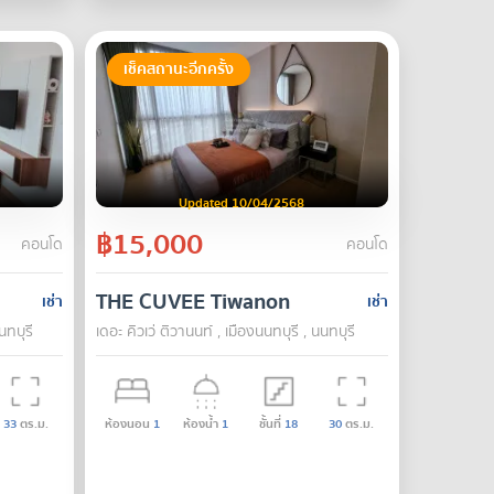
เช็คสถานะอีกครั้ง
Updated 10/04/2568
฿15,000
คอนโด
คอนโด
THE CUVEE Tiwanon
เช่า
เช่า
นทบุรี
เดอะ คิวเว่ ติวานนท์ , เมืองนนทบุรี , นนทบุรี
33
ตร.ม.
ห้องนอน
1
ห้องน้ำ
1
ชั้นที่
18
30
ตร.ม.