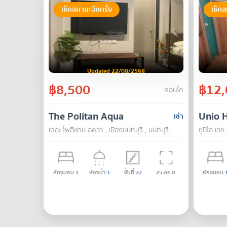
เช็คสถานะอีกครั้ง
เช็คส
Updated 22/08/2568
฿8,500
฿12,
คอนโด
The Politan Aqua
Unio 
เช่า
เดอะ โพลิแทน อควา , เมืองนนทบุรี , นนทบุรี
ยูนิโอ เอช
ห้องนอน
1
ห้องน้ำ
1
ชั้นที่
22
25
ตร.ม.
ห้องนอน