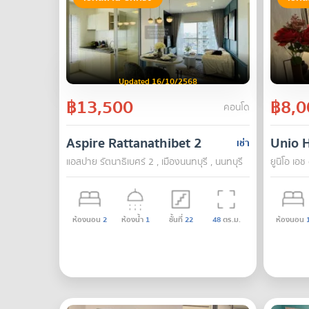
Updated 16/10/2568
฿13,500
฿8,0
คอนโด
Aspire Rattanathibet 2
Unio 
เช่า
แอสปาย รัตนาธิเบศร์ 2 , เมืองนนทบุรี , นนทบุรี
ยูนิโอ เอช
ห้องนอน
2
ห้องน้ำ
1
ชั้นที่
22
48
ตร.ม.
ห้องนอน