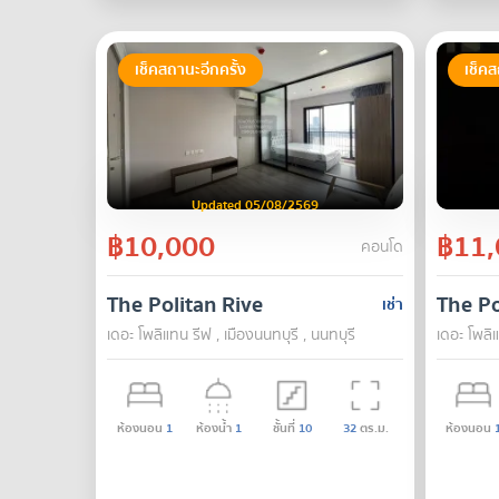
เช็คสถานะอีกครั้ง
เช็คส
Updated 05/08/2569
฿10,000
฿11,
คอนโด
The Politan Rive
The Po
เช่า
เดอะ โพลิแทน รีฟ , เมืองนนทบุรี , นนทบุรี
เดอะ โพลิแ
ห้องนอน
1
ห้องน้ำ
1
ชั้นที่
10
32
ตร.ม.
ห้องนอน