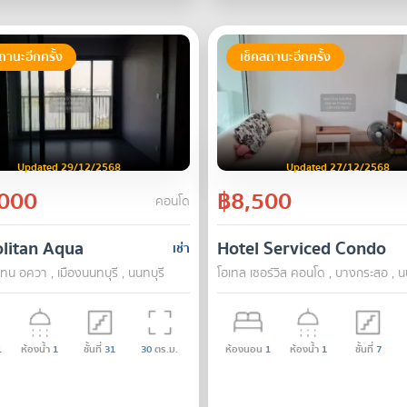
ถานะอีกครั้ง
เช็คสถานะอีกครั้ง
Updated 29/12/2568
Updated 27/12/2568
000
฿8,500
คอนโด
litan Aqua
Hotel Serviced Condo
เช่า
ทน อควา , เมืองนนทบุรี , นนทบุรี
โฮเทล เซอร์วิส คอนโด , บางกระสอ , น
1
ห้องน้ำ
1
ชั้นที่
31
30
ตร.ม.
ห้องนอน
1
ห้องน้ำ
1
ชั้นที่
7