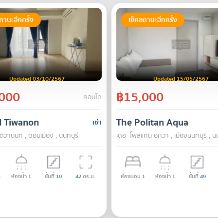
ถานะอีกครั้ง
เช็คสถานะอีกครั้ง
Updated 03/10/2567
Updated 15/05/2567
000
฿15,000
คอนโด
H Tiwanon
The Politan Aqua
เช่า
 ติวานนท์ , ดอนเมือง , นนทบุรี
เดอะ โพลิแทน อควา , เมืองนนทบุรี , นน
1
ห้องน้ำ
1
ชั้นที่
10
42
ตร.ม.
ห้องนอน
1
ห้องน้ำ
1
ชั้นที่
49