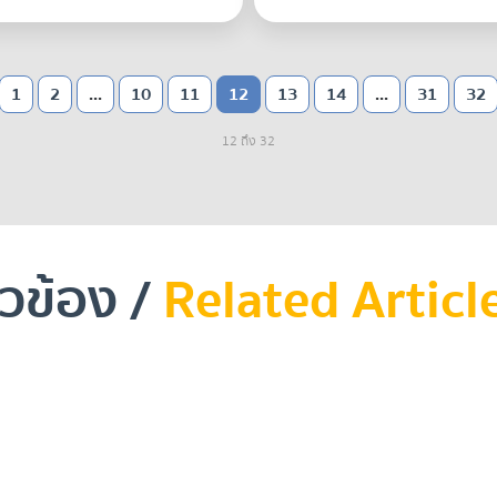
1
2
...
10
11
12
13
14
...
31
32
12 ถึง 32
ยวข้อง /
Related Articl