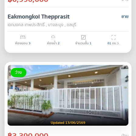
Eakmongkol Thepprasit
ขาย
เอกมงคล เทพประสิทธิ์ , บางละมุง , ชลบุรี
ห้องนอน
3
ห้องน้ำ
2
จำนวนชั้น
1
61
ตร.ว.
ว่าง
Updated 13/06/2569
฿3,390,000