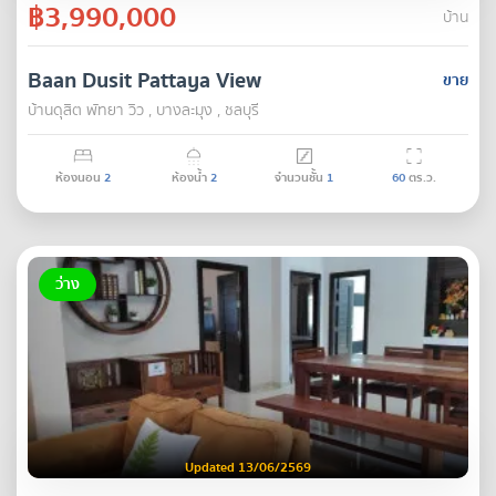
฿3,990,000
บ้าน
Baan Dusit Pattaya View
ขาย
บ้านดุสิต พัทยา วิว , บางละมุง , ชลบุรี
ห้องนอน
2
ห้องน้ำ
2
จำนวนชั้น
1
60
ตร.ว.
ว่าง
Updated 13/06/2569