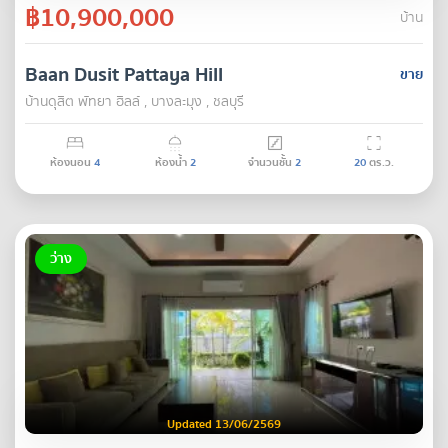
฿10,900,000
บ้าน
Baan Dusit Pattaya Hill
ขาย
บ้านดุสิต พัทยา ฮิลล์ , บางละมุง , ชลบุรี
ห้องนอน
4
ห้องน้ำ
2
จำนวนชั้น
2
20
ตร.ว.
ว่าง
Updated 13/06/2569