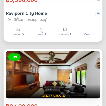
บ้าน
Raviporn City Home
ขาย
รวิพร ซิตี้โฮม , บางละมุง , ชลบุรี
ห้องนอน
3
ห้องน้ำ
2
จำนวนชั้น
1
43
ตร.ว.
ว่าง
Updated 13/06/2569