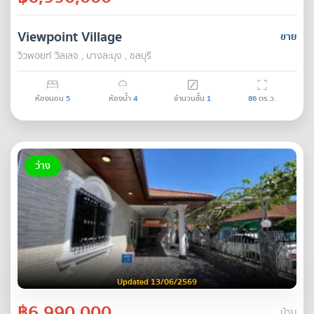
Viewpoint Village
ขาย
วิวพอยท์ วิลเลจ , บางละมุง , ชลบุรี
ห้องนอน
5
ห้องน้ำ
4
จำนวนชั้น
1
86
ตร.ว.
ว่าง
Updated 13/06/2569
฿6,990,000
บ้าน