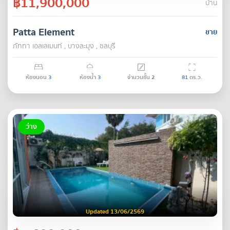
฿11,900,000
บ้าน
Patta Element
ขาย
ภัททา เอลเลเมนท์ , บางละมุง , ชลบุรี
ห้องนอน
3
ห้องน้ำ
3
จำนวนชั้น
2
81
ตร.ว.
ว่าง
Updated 13/06/2569