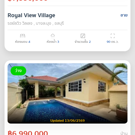
Royal View Village
ขาย
รอยัลวิว วิลเลจ , บางละมุง , ชลบุรี
ห้องนอน
4
ห้องน้ำ
3
จำนวนชั้น
2
90
ตร.ว.
ว่าง
Updated 13/06/2569
฿6,990,000
บ้าน