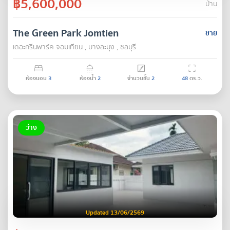
฿5,600,000
บ้าน
The Green Park Jomtien
ขาย
เดอะกรีนพาร์ค จอมเทียน , บางละมุง , ชลบุรี
ห้องนอน
3
ห้องน้ำ
2
จำนวนชั้น
2
48
ตร.ว.
ว่าง
Updated 13/06/2569