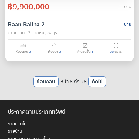
฿9,900,000
บ้าน
Baan Balina 2
ขาย
บ้านบาลีน่า 2 , สัตหีบ , ชลบุรี
ห้องนอน
3
ห้องน้ำ
3
จำนวนชั้น
1
38
ตร.ว.
ย้อนกลับ
หน้า 8 ถึง 28
ถัดไป
ประกาศตามประเภททรัพย์
ขายคอนโด
ขายบ้าน