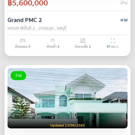
฿5,600,000
บ้าน
Grand PMC 2
ขาย
แกรนด์ พีเอ็มซี 2 , บางละมุง , ชลบุรี
ห้องนอน
3
ห้องน้ำ
3
จำนวนชั้น
1
87
ตร.ว.
ว่าง
Updated 13/06/2569