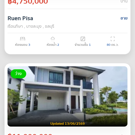
฿4,750,000
บ้าน
Ruen Pisa
ขาย
เรือนภิษา , บางละมุง , ชลบุรี
ห้องนอน
3
ห้องน้ำ
2
จำนวนชั้น
1
80
ตร.ว.
ว่าง
Updated 13/06/2569