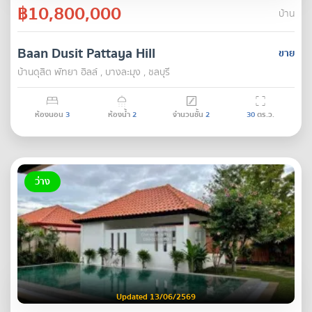
฿10,800,000
บ้าน
Baan Dusit Pattaya Hill
ขาย
บ้านดุสิต พัทยา ฮิลล์ , บางละมุง , ชลบุรี
ห้องนอน
3
ห้องน้ำ
2
จำนวนชั้น
2
30
ตร.ว.
ว่าง
Updated 13/06/2569