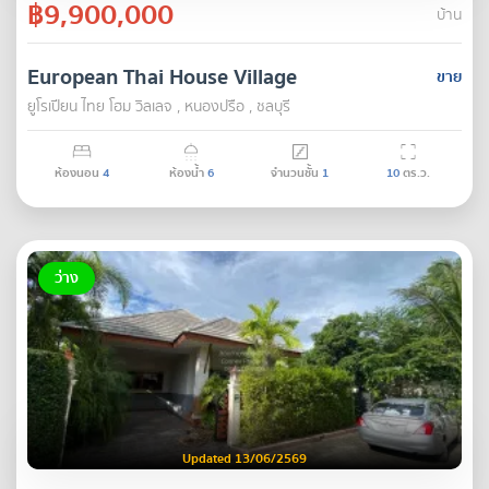
฿9,900,000
บ้าน
European Thai House Village
ขาย
ยูโรเปียน ไทย โฮม วิลเลจ , หนองปรือ , ชลบุรี
ห้องนอน
4
ห้องน้ำ
6
จำนวนชั้น
1
10
ตร.ว.
ว่าง
Updated 13/06/2569