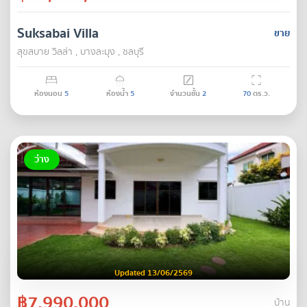
Suksabai Villa
ขาย
สุขสบาย วิลล่า , บางละมุง , ชลบุรี
ห้องนอน
5
ห้องน้ำ
5
จำนวนชั้น
2
70
ตร.ว.
ว่าง
Updated 13/06/2569
฿7,990,000
บ้าน