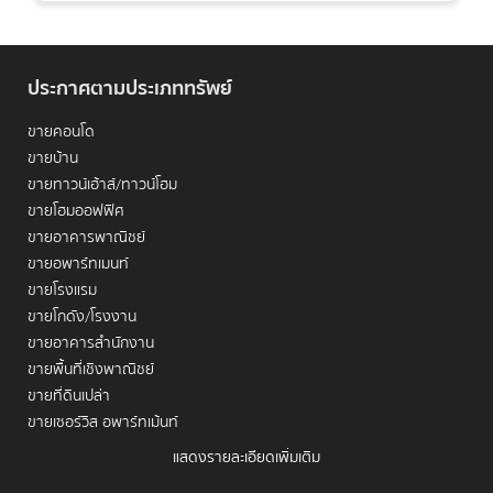
คอนโด BTS ช่องนนทรี
ได้อย่างมั่นใจและบรรลุเป้าหมายการลงทุน
สูงสุด
ประกาศตามประเภททรัพย์
ขายคอนโด
ขายบ้าน
ขายทาวน์เฮ้าส์/ทาวน์โฮม
ขายโฮมออฟฟิศ
1. คอนโดติด BTS ช่องนนทรี: จุดแข็งของ
ขายอาคารพาณิชย์
การลงทุนที่ไม่เคยตกเทรนด์
ขายอพาร์ทเมนท์
ขายโรงแรม
ขายโกดัง/โรงงาน
การมีคอนโด
ติด BTS ช่องนนทรี
ไม่ใช่แค่การมีที่พักอาศัย แต่
ขายอาคารสำนักงาน
เป็นการถือครอง "สินทรัพย์ทองคำ" ที่มีแต่จะเพิ่มมูลค่า ทำเลนี้คือ
จุดยุทธศาสตร์ที่ผสมผสานระหว่างการเป็นศูนย์กลางธุรกิจชั้นนำ
ขายพื้นที่เชิงพาณิชย์
กับความสะดวกสบายในการเดินทางอย่างไร้คู่แข่ง ทำให้เป็นที่
ขายที่ดินเปล่า
ต้องการอย่างต่อเนื่องและเป็นแหล่งทำเงินของนักลงทุน หากคุณ
ขายเซอร์วิส อพาร์ทเม้นท์
ต้องการภาพรวมที่ลึกซึ้งยิ่งขึ้นเกี่ยวกับทำเลสาทร (ซึ่งครอบคลุม
แสดงรายละเอียดเพิ่มเติม
ช่องนนทรี) สามารถอ่านได้ที่
เจาะลึก "สาทร-เจริญกรุง": ทำไม
เช่าคอนโด
ทำเลนี้คือหัวใจใหม่ของกรุงเทพฯ?