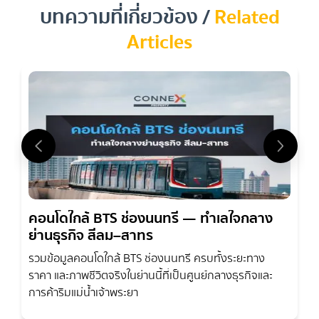
บทความที่เกี่ยวข้อง /
Related
Articles
คุณคือนักลงทุนหรือเจ้าของคอนโดที่ต้องการ
ขายคอนโด BTS
คอนโดใกล้ BTS ช่องนนทรี — ทำเลใจกลาง
ช่องนนทรี
และกำลังมองหาข้อมูล บทวิเคราะห์เชิงลึกเกี่ยวกับ
ย่านธุรกิจ สีลม–สาทร
ตลาดเพื่อประกอบการตัดสินใจซื้อหรือขายคอนโดในทำเลนี้ใช่ไหม?
รวมข้อมูลคอนโดใกล้ BTS ช่องนนทรี ครบทั้งระยะทาง
บทความนี้จะมุ่งเน้นการวิเคราะห์ตลาด
ขายคอนโด BTS ช่องนนทรี
ราคา และภาพชีวิตจริงในย่านนี้ที่เป็นศูนย์กลางธุรกิจและ
ซึ่งเป็นทำเลที่โดดเด่นในฐานะ "สินทรัพย์ทำเงินใจกลาง CBD" เราจะ
การค้าริมแม่น้ำเจ้าพระยา
เจาะลึกถึงศักยภาพการลงทุน แนวโน้มราคา และผลตอบแทนที่น่า
สนใจในทำเลทองแห่งนี้ เพื่อให้คุณสามารถตัดสินใจซื้อหรือ
ขาย