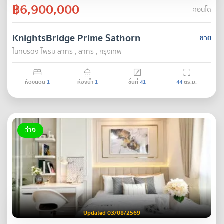
฿6,900,000
คอนโด
KnightsBridge Prime Sathorn
ขาย
ไนท์บริดจ์ ไพร์ม สาทร , สาทร , กรุงเทพ
ห้องนอน
1
ห้องน้ำ
1
ชั้นที่
41
44
ตร.ม.
ว่าง
Updated 03/08/2569