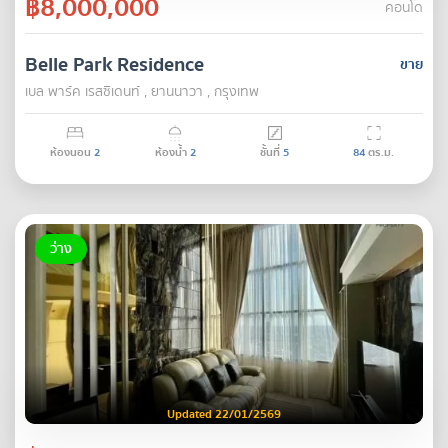
฿8,000,000
คอนโด
Belle Park Residence
ขาย
เบล พาร์ค เรสซิเดนท์ , ยานนาวา , กรุงเทพ
ห้องนอน
2
ห้องน้ำ
2
ชั้นที่
5
84
ตร.ม.
ว่าง
Updated 22/01/2569