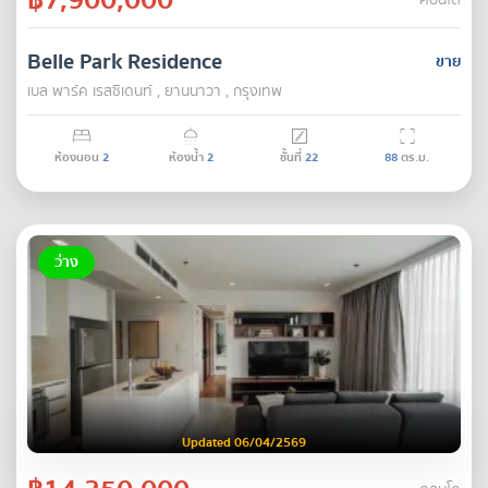
คอนโด
Belle Park Residence
ขาย
เบล พาร์ค เรสซิเดนท์ , ยานนาวา , กรุงเทพ
ห้องนอน
2
ห้องน้ำ
2
ชั้นที่
22
88
ตร.ม.
ว่าง
Updated 06/04/2569