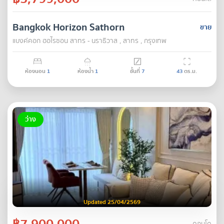
Bangkok Horizon Sathorn
ขาย
แบงค์คอก ฮอไรซอน สาทร - นราธิวาส , สาทร , กรุงเทพ
ห้องนอน
1
ห้องน้ำ
1
ชั้นที่
7
43
ตร.ม.
ว่าง
Updated 25/04/2569
฿7,900,000