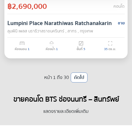
฿2,690,000
คอนโด
Lumpini Place Narathiwas Ratchanakarin
ขาย
ลุมพินี เพลส นราธิวาสราชนครินทร์ , สาทร , กรุงเทพ
ห้องนอน
1
ห้องน้ำ
1
ชั้นที่
5
35
ตร.ม.
หน้า 1 ถึง 30
ถัดไป
ขายคอนโด BTS ช่องนนทรี – สินทรัพย์
ทำเงินใจกลาง CBD: โอกาสทองของนัก
แสดงรายละเอียดเพิ่มเติม
ลงทุน