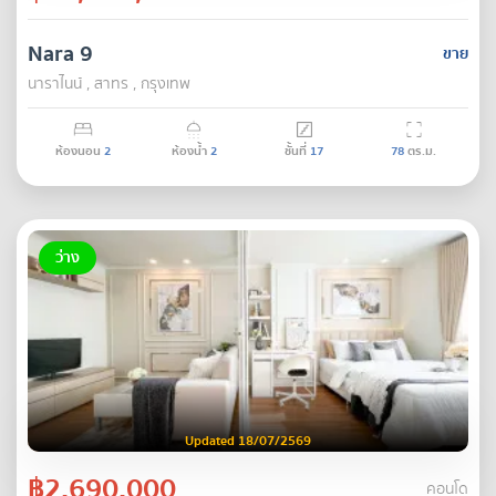
Nara 9
ขาย
นาราไนน์ , สาทร , กรุงเทพ
ห้องนอน
2
ห้องน้ำ
2
ชั้นที่
17
78
ตร.ม.
ว่าง
Updated 18/07/2569
฿2,690,000
คอนโด