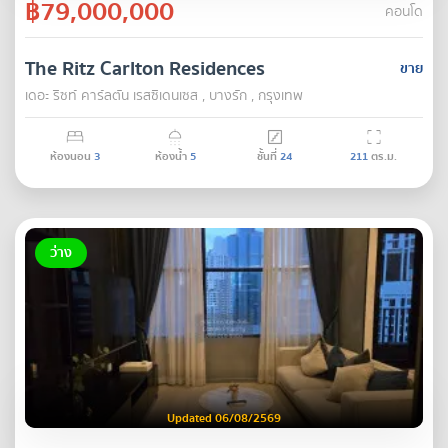
฿79,000,000
คอนโด
The Ritz Carlton Residences
ขาย
เดอะ ริซท์ คาร์ลตัน เรสซิเดนเซส , บางรัก , กรุงเทพ
ห้องนอน
3
ห้องน้ำ
5
ชั้นที่
24
211
ตร.ม.
ว่าง
Updated 06/08/2569