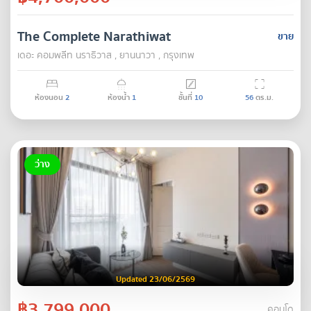
The Complete Narathiwat
ขาย
เดอะ คอมพลีท นราธิวาส , ยานนาวา , กรุงเทพ
ห้องนอน
2
ห้องน้ำ
1
ชั้นที่
10
56
ตร.ม.
ว่าง
Updated 23/06/2569
฿3,799,000
คอนโด