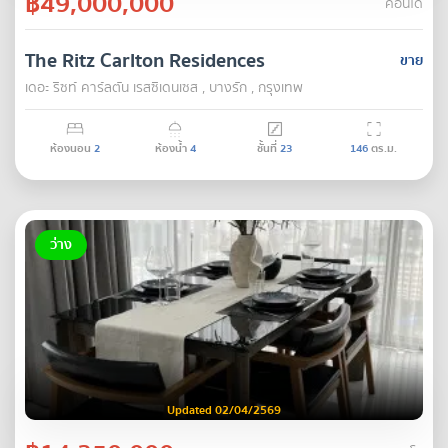
฿49,000,000
คอนโด
The Ritz Carlton Residences
ขาย
เดอะ ริซท์ คาร์ลตัน เรสซิเดนเซส , บางรัก , กรุงเทพ
ห้องนอน
2
ห้องน้ำ
4
ชั้นที่
23
146
ตร.ม.
ว่าง
Updated 02/04/2569