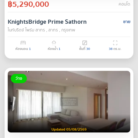
฿5,290,000
คอนโด
KnightsBridge Prime Sathorn
ขาย
ไนท์บริดจ์ ไพร์ม สาทร , สาทร , กรุงเทพ
ห้องนอน
1
ห้องน้ำ
1
ชั้นที่
30
38
ตร.ม.
ว่าง
Updated 05/08/2569