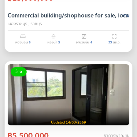
Commercial building/shophouse for sale, located
ขาย
เมืองราชบุรี , ราชบุรี
ห้องนอน
3
ห้องน้ำ
3
จำนวนชั้น
4
55
ตร.ว.
ว่าง
Updated 14/03/2569
฿5,500,000
อาคารพาณิชย์