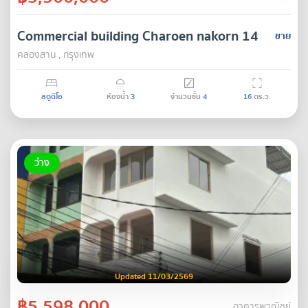
Commercial building Charoen nakorn 14
ขาย
คลองสาน , กรุงเทพ
สตูดิโอ
ห้องน้ำ
3
จำนวนชั้น
4
16
ตร.ว.
ว่าง
Updated 11/03/2569
฿5,598,000
อาคารพาณิชย์