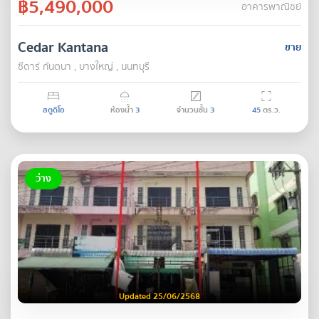
฿5,490,000
อาคารพาณิชย์
Cedar Kantana
ขาย
ซีดาร์ กันตนา , บางใหญ่ , นนทบุรี
สตูดิโอ
ห้องน้ำ
3
จำนวนชั้น
3
45
ตร.ว.
ว่าง
Updated 25/06/2568