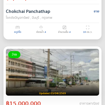
Chokchai Panchathap
ขาย
โชคชัยปัญจทรัพย์ , มีนบุรี , กรุงเทพ
สตูดิโอ
ห้องน้ำ
4
จำนวนชั้น
4
18
ตร.ว.
ว่าง
Updated 03/04/2569
฿15,000,000
อาคารพาณิชย์