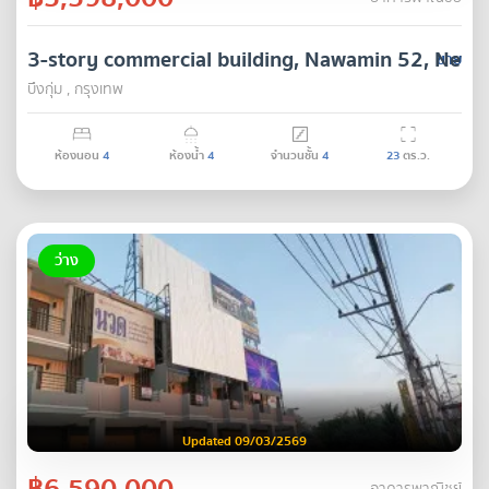
3-story commercial building, Nawamin 52, New 
ขาย
บึงกุ่ม , กรุงเทพ
ห้องนอน
4
ห้องน้ำ
4
จำนวนชั้น
4
23
ตร.ว.
ว่าง
Updated 09/03/2569
฿6,590,000