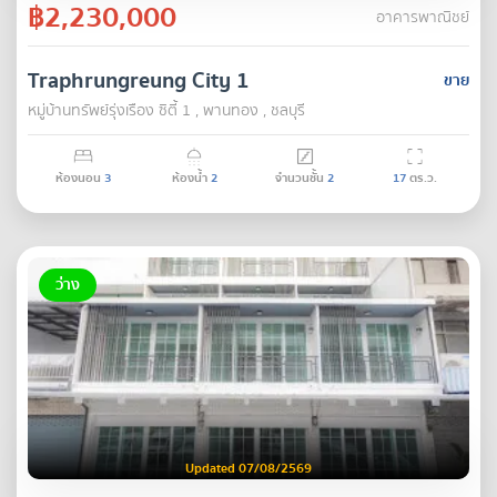
฿2,230,000
อาคารพาณิชย์
Traphrungreung City 1
ขาย
หมู่บ้านทรัพย์รุ่งเรือง ซิตี้ 1 , พานทอง , ชลบุรี
ห้องนอน
3
ห้องน้ำ
2
จำนวนชั้น
2
17
ตร.ว.
ว่าง
Updated 07/08/2569