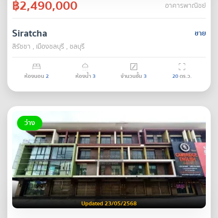
฿2,490,000
อาคารพาณิชย์
Siratcha
ขาย
สิรัชชา , เมืองชลบุรี , ชลบุรี
ห้องนอน
2
ห้องน้ำ
3
จำนวนชั้น
3
20
ตร.ว.
ว่าง
Updated 23/05/2568