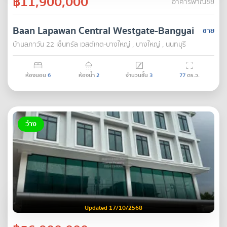
฿11,900,000
อาคารพาณิชย์
Baan Lapawan Central Westgate-Bangyai
ขาย
บ้านลภาวัน 22 เซ็นทรัล เวสต์เกต-บางใหญ่ , บางใหญ่ , นนทบุรี
ห้องนอน
6
ห้องน้ำ
2
จำนวนชั้น
3
77
ตร.ว.
ว่าง
Updated 17/10/2568