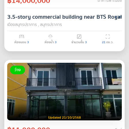
฿14,000,000
อาคารพาณิชย์
3.5-story commercial building near BTS Royal T
ขาย
เมืองสมุทรปราการ , สมุทรปราการ
ห้องนอน
3
ห้องน้ำ
3
จำนวนชั้น
3
21
ตร.ว.
ว่าง
Updated 21/10/2568