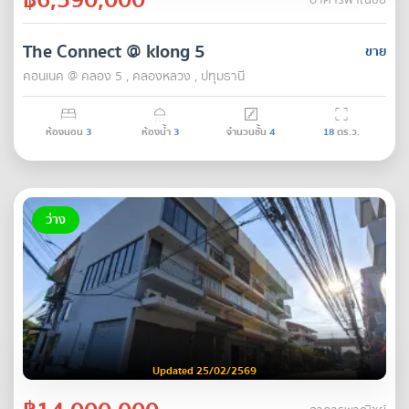
อาคารพาณิชย์
The Connect @ klong 5
ขาย
คอนเนค @ คลอง 5 , คลองหลวง , ปทุมธานี
ห้องนอน
3
ห้องน้ำ
3
จำนวนชั้น
4
18
ตร.ว.
ว่าง
Updated 25/02/2569