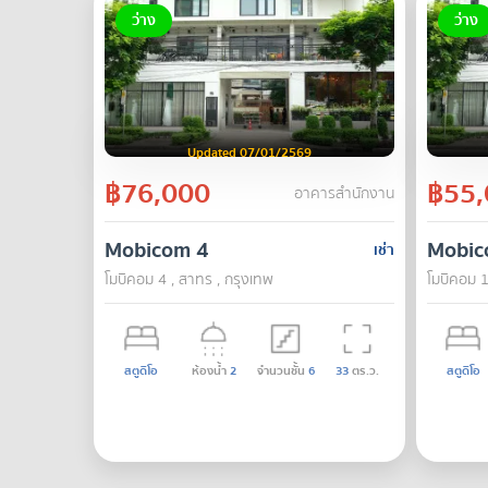
ว่าง
ว่าง
Updated 07/01/2569
฿76,000
฿55,
อาคารสำนักงาน
Mobicom 4
Mobic
เช่า
โมบิคอม 4 , สาทร , กรุงเทพ
โมบิคอม 1
สตูดิโอ
ห้องน้ำ
2
จำนวนชั้น
6
33
ตร.ว.
สตูดิโอ