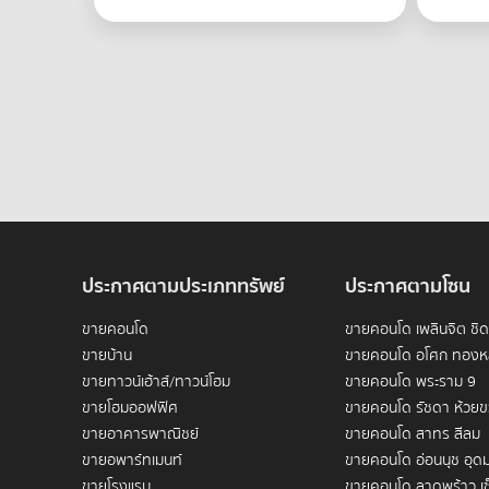
ประกาศตามประเภททรัพย์
ประกาศตามโซน
ขายคอนโด
ขายคอนโด เพลินจิต ชิ
ขายบ้าน
ขายคอนโด อโศก ทองห
ขายทาวน์เฮ้าส์/ทาวน์โฮม
ขายคอนโด พระราม 9
ขายโฮมออฟฟิศ
ขายคอนโด รัชดา ห้วย
ขายอาคารพาณิชย์
ขายคอนโด สาทร สีลม
ขายอพาร์ทเมนท์
ขายคอนโด อ่อนนุช อุดม
ขายโรงแรม
ขายคอนโด ลาดพร้าว เซ