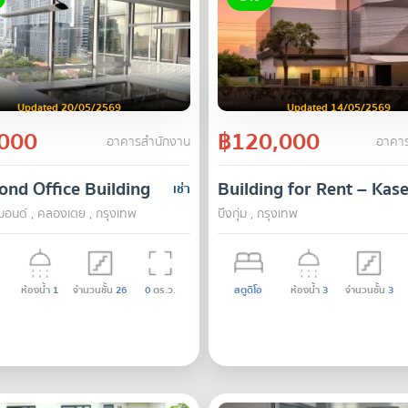
Updated 20/05/2569
Updated 14/05/2569
000
฿120,000
อาคารสำนักงาน
อาคาร
w 4 , Lat Phrao 101
nd Office Building
Building for Rent – Kase
เช่า
อนด์ , คลองเตย , กรุงเทพ
บึงกุ่ม , กรุงเทพ
ห้องน้ำ
1
จำนวนชั้น
26
0
ตร.ว.
สตูดิโอ
ห้องน้ำ
3
จำนวนชั้น
3