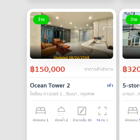
ว่าง
ว่าง
Updated 08/02/2568
฿150,000
฿320
อาคารสำนักงาน
Ocean Tower 2
5-stor
เช่า
โอเชี่ยน ทาวเวอร์ 2 , วัฒนา , กรุงเทพ
บางนา , ก
ห้องนอน
1
ห้องน้ำ
2
จำนวนชั้น
33
74
ตร.ว.
ห้องนอน