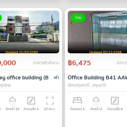
ว่าง
Updated 21/03/2569
Updated 05/11/2568
,000
฿6,475
อาคารสำนักงาน
อาคาร
ey office building (Bangna)
Office Building B41 A
เช่า
รุงเทพ
เมืองปทุมธานี , ปทุมธานี
5
ห้องน้ำ
13
จำนวนชั้น
5
17
ตร.ว.
ห้องนอน
1
ห้องน้ำ
2
จำนวนชั้น
4