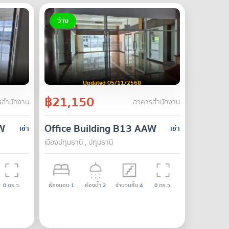
ว่าง
Updated 05/11/2568
฿21,150
สำนักงาน
อาคารสำนักงาน
AW
Office Building B13 AAW
เช่า
เช่า
เมืองปทุมธานี , ปทุมธานี
0
ตร.ว.
ห้องนอน
1
ห้องน้ำ
2
จำนวนชั้น
4
0
ตร.ว.