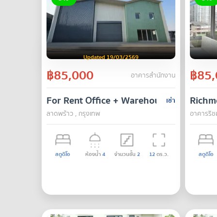
Updated 19/03/2569
฿85,000
฿85,
อาคารสำนักงาน
For Rent Office + Warehouse Soi Phokae
Richmo
เช่า
ลาดพร้าว , กรุงเทพ
อาคารริชม
สตูดิโอ
ห้องน้ำ
4
จำนวนชั้น
2
12
ตร.ว.
สตูดิโอ