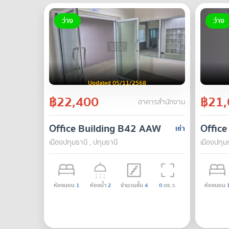
ว่าง
ว่าง
Updated 05/11/2568
฿22,400
฿21,
อาคารสำนักงาน
Office Building B42 AAW
Offic
เช่า
เมืองปทุมธานี , ปทุมธานี
เมืองปทุมธ
ห้องนอน
1
ห้องน้ำ
2
จำนวนชั้น
4
0
ตร.ว.
ห้องนอน