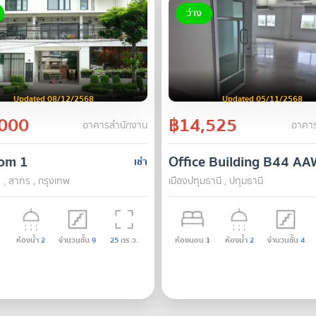
ว่าง
Updated 08/12/2568
Updated 05/11/2568
000
฿14,525
อาคารสำนักงาน
อาคาร
om 1
Office Building B44 A
เช่า
 , สาทร , กรุงเทพ
เมืองปทุมธานี , ปทุมธานี
ห้องน้ำ
2
จำนวนชั้น
9
25
ตร.ว.
ห้องนอน
1
ห้องน้ำ
2
จำนวนชั้น
4