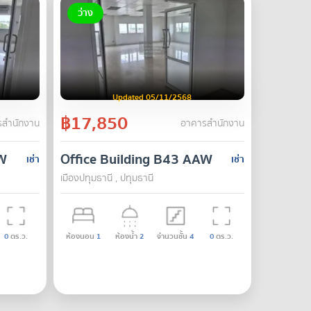
ว่าง
Updated 05/11/2568
฿17,850
สำนักงาน
อาคารสำนักงาน
AW
Office Building B43 AAW
เช่า
เช่า
เมืองปทุมธานี , ปทุมธานี
0
ตร.ว.
ห้องนอน
1
ห้องน้ำ
2
จำนวนชั้น
4
0
ตร.ว.