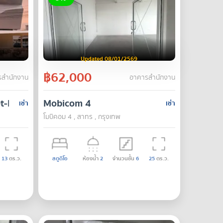
Updated 08/01/2569
฿62,000
สำนักงาน
อาคารสำนักงาน
t-Nawamin Road - Prime location | Ideal for business
Mobicom 4
เช่า
เช่า
โมบิคอม 4 , สาทร , กรุงเทพ
13
ตร.ว.
สตูดิโอ
ห้องน้ำ
2
จำนวนชั้น
6
25
ตร.ว.