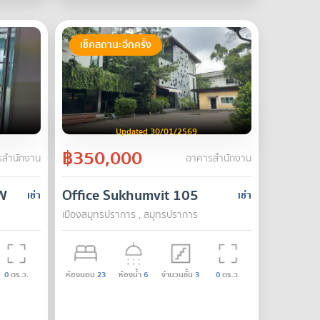
เช็คสถานะอีกครั้ง
Updated 30/01/2569
฿350,000
สำนักงาน
อาคารสำนักงาน
AW
Office Sukhumvit 105
เช่า
เช่า
เมืองสมุทรปราการ , สมุทรปราการ
0
ตร.ว.
ห้องนอน
23
ห้องน้ำ
6
จำนวนชั้น
3
0
ตร.ว.