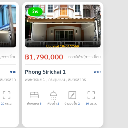
ว่าง
Updated 10/04/2569
฿1,790,000
์/ทาวน์โฮม
ทาวน์เฮ้าส์/ทาวน์โฮม
Phong Sirichai 1
ขาย
ขาย
 , สมุทรสาคร
พงษ์ศิริชัย 1 , กระทุ่มแบน , สมุทรสาคร
20
ตร.ว.
ห้องนอน
3
ห้องน้ำ
2
จำนวนชั้น
2
16
ตร.ว.