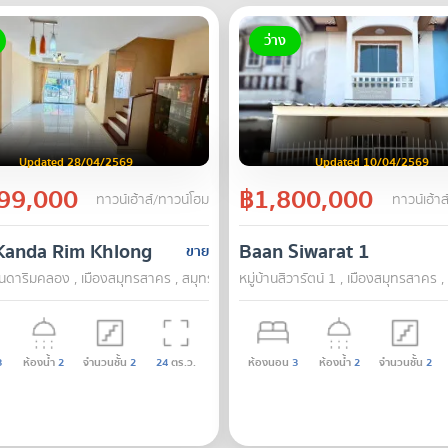
ว่าง
Updated 28/04/2569
Updated 10/04/2569
99,000
฿1,800,000
ทาวน์เฮ้าส์/ทาวน์โฮม
ทาวน์เฮ้าส
Kanda Rim Khlong
Baan Siwarat 1
ขาย
านดาริมคลอง , เมืองสมุทรสาคร , สมุทรสาคร
หมู่บ้านสิวารัตน์ 1 , เมืองสมุทรสาคร
3
ห้องน้ำ
2
จำนวนชั้น
2
24
ตร.ว.
ห้องนอน
3
ห้องน้ำ
2
จำนวนชั้น
2