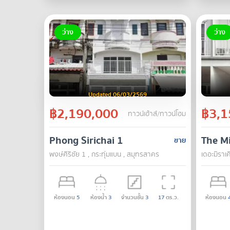
ว่าง
ว่าง
Updated 06/03/2569
฿2,190,000
฿3,1
ทาวน์เฮ้าส์/ทาวน์โฮม
Phong Sirichai 1
The Mi
ขาย
พงษ์ศิริชัย 1 , กระทุ่มแบน , สมุทรสาคร
เดอะมิราเ
ห้องนอน
5
ห้องน้ำ
3
จำนวนชั้น
3
17
ตร.ว.
ห้องนอน