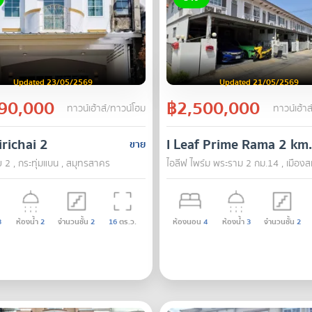
Updated 23/05/2569
Updated 21/05/2569
90,000
฿2,500,000
ทาวน์เฮ้าส์/ทาวน์โฮม
ทาวน์เฮ้าส
richai 2
I Leaf Prime Rama 2 km
ขาย
ย 2 , กระทุ่มแบน , สมุทรสาคร
ไอลีฟ ไพร์ม พระราม 2 กม.14 , เมือง
3
ห้องน้ำ
2
จำนวนชั้น
2
16
ตร.ว.
ห้องนอน
4
ห้องน้ำ
3
จำนวนชั้น
2