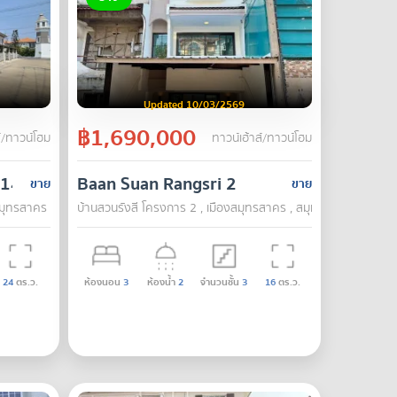
Updated 10/03/2569
฿1,690,000
์/ทาวน์โฮม
ทาวน์เฮ้าส์/ทาวน์โฮม
.14
Baan Suan Rangsri 2
ขาย
ขาย
สมุทรสาคร , สมุทรสาคร
บ้านสวนรังสี โครงการ 2 , เมืองสมุทรสาคร , สมุทรสาคร
24
ตร.ว.
ห้องนอน
3
ห้องน้ำ
2
จำนวนชั้น
3
16
ตร.ว.