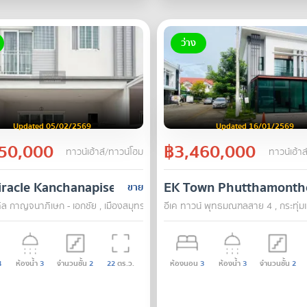
ว่าง
Updated 05/02/2569
Updated 16/01/2569
50,000
฿3,460,000
ทาวน์เฮ้าส์/ทาวน์โฮม
ทาวน์เฮ้าส
racle Kanchanapisek - Ekkachai
EK Town Phutthamontho
ขาย
คิล กาญจนาภิเษก - เอกชัย , เมืองสมุทรสาคร , สมุทรสาคร
อีเค ทาวน์ พุทธมณฑลสาย 4 , กระทุ่ม
4
ห้องน้ำ
3
จำนวนชั้น
2
22
ตร.ว.
ห้องนอน
3
ห้องน้ำ
3
จำนวนชั้น
2