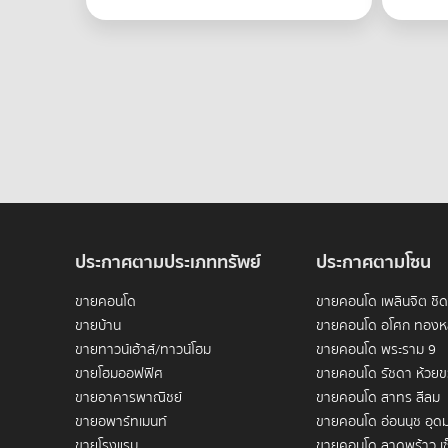
ประกาศตามประเภททรัพย์
ประกาศตามโซน
ขายคอนโด
ขายคอนโด เพลินจิต ชิ
ขายบ้าน
ขายคอนโด อโศก ทองห
ขายทาวน์เฮ้าส์/ทาวน์โฮม
ขายคอนโด พระราม 9
ขายโฮมออฟฟิศ
ขายคอนโด รัชดา ห้วย
ขายอาคารพาณิชย์
ขายคอนโด สาทร สีลม
ขายอพาร์ทเมนท์
ขายคอนโด อ่อนนุช อุดม
ขายโรงแรม
ขายคอนโด ลาดพร้าว เซ