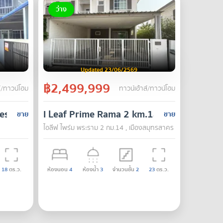
ว่าง
Updated 23/06/2569
฿2,499,999
์/ทาวน์โฮม
ทาวน์เฮ้าส์/ทาวน์โฮม
ses Phetkasem-Sai 4, located on Phutthasakhon Roa
I Leaf Prime Rama 2 km.14
ขาย
ขาย
ไอลีฟ ไพร์ม พระราม 2 กม.14 , เมืองสมุทรสาคร , สมุทรสาคร
18
ตร.ว.
ห้องนอน
4
ห้องน้ำ
3
จำนวนชั้น
2
23
ตร.ว.