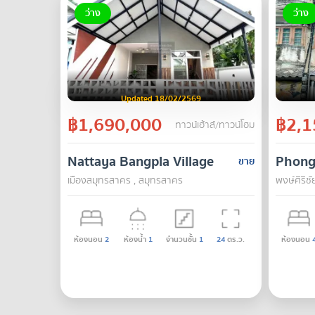
ว่าง
ว่าง
Updated 18/02/2569
฿1,690,000
฿2,1
ทาวน์เฮ้าส์/ทาวน์โฮม
Nattaya Bangpla Village
Phong 
ขาย
เมืองสมุทรสาคร , สมุทรสาคร
พงษ์ศิริชั
ห้องนอน
2
ห้องน้ำ
1
จำนวนชั้น
1
24
ตร.ว.
ห้องนอน