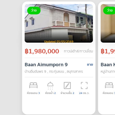
ว่าง
ว่าง
Updated 05/05/2569
฿1,980,000
฿1,9
ทาวน์เฮ้าส์/ทาวน์โฮม
Baan Aimumporn 9
Baan 
ขาย
บ้านอิ่มอัมพร 9 , กระทุ่มแบน , สมุทรสาคร
หมู่บ้านก
ห้องนอน
3
ห้องน้ำ
2
จำนวนชั้น
2
24
ตร.ว.
ห้องนอน