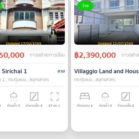
ว่าง
Updated 17/02/2569
Updated 15/07/2569
50,000
฿2,390,000
ทาวน์เฮ้าส์/ทาวน์โฮม
ทาวน์เฮ้าส
Sirichai 1
Villaggio Land and Hou
ขาย
ย 1 , กระทุ่มแบน , สมุทรสาคร
กระทุ่มแบน , สมุทรสาคร
4
ห้องน้ำ
3
จำนวนชั้น
3
17
ตร.ว.
ห้องนอน
2
ห้องน้ำ
3
จำนวนชั้น
2