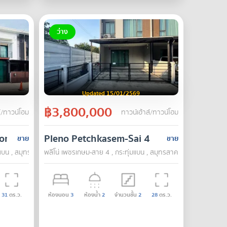
ว่าง
Updated 15/01/2569
฿3,800,000
์/ทาวน์โฮม
ทาวน์เฮ้าส์/ทาวน์โฮม
n Sai 4
Pleno Petchkasem-Sai 4
ขาย
ขาย
แบน , สมุทรสาคร
พลีโน่ เพชรเกษม-สาย 4 , กระทุ่มแบน , สมุทรสาคร
31
ตร.ว.
ห้องนอน
3
ห้องน้ำ
2
จำนวนชั้น
2
28
ตร.ว.