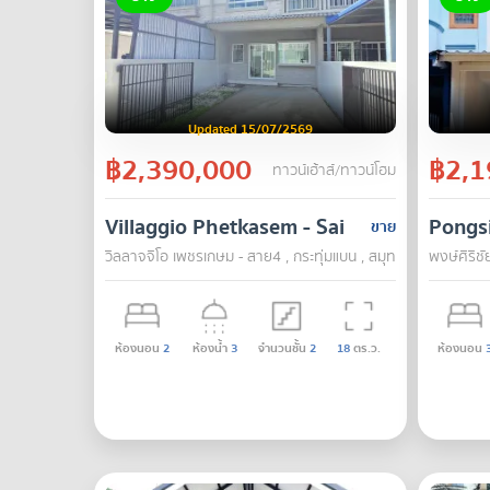
Updated 15/07/2569
฿2,390,000
฿2,1
ทาวน์เฮ้าส์/ทาวน์โฮม
Villaggio Phetkasem - Sai 4
Pongsi
ขาย
วิลลาจจิโอ เพชรเกษม - สาย4 , กระทุ่มแบน , สมุทรสาคร
พงษ์ศิริชั
ห้องนอน
2
ห้องน้ำ
3
จำนวนชั้น
2
18
ตร.ว.
ห้องนอน