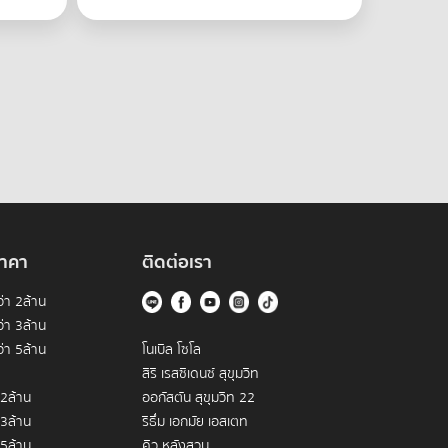
าคา
ติดต่อเรา
่า 2ล้าน
่า 3ล้าน
่า 5ล้าน
โนเบิล โซโล
สิริ เรสซิเดนซ์ สุขุมวิท
 2ล้าน
ออกัสตัน สุขุมวิท 22
 3ล้าน
ริธึ่ม เอกมัย เอสเตท
 5ล้าน
คิว หลังสวน