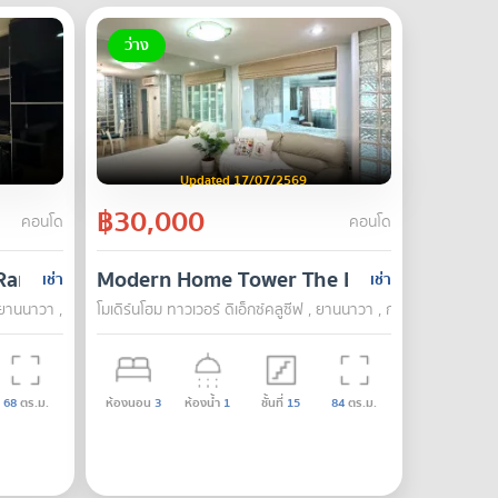
ว่าง
Updated 17/07/2569
฿30,000
คอนโด
คอนโด
 Rama 3
Modern Home Tower The Exclusive
เช่า
เช่า
, ยานนาวา , กรุงเทพ
โมเดิร์นโฮม ทาวเวอร์ ดิเอ็กซ์คลูซีฟ , ยานนาวา , กรุงเทพ
68
ตร.ม.
ห้องนอน
3
ห้องน้ำ
1
ชั้นที่
15
84
ตร.ม.