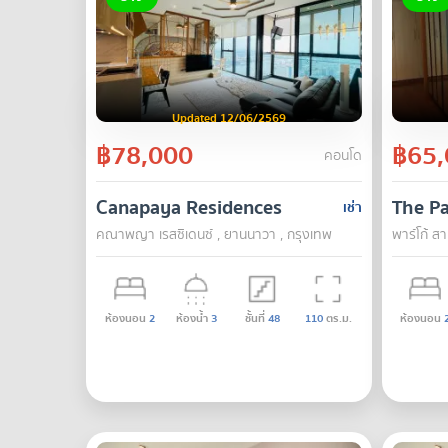
Updated 12/06/2569
฿78,000
฿65,
คอนโด
Canapaya Residences
The P
เช่า
คณาพญา เรสซิเดนซ์ , ยานนาวา , กรุงเทพ
พาร์โก้ ส
ห้องนอน
2
ห้องน้ำ
3
ชั้นที่
48
110
ตร.ม.
ห้องนอน