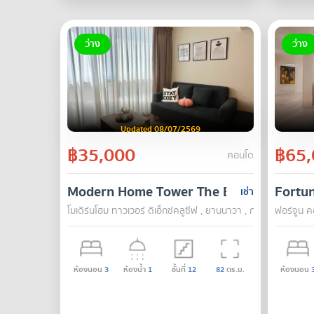
ว่าง
ว่าง
Updated 08/07/2569
฿35,000
฿65,
คอนโด
Modern Home Tower The Exclusive
Fortu
เช่า
โมเดิร์นโฮม ทาวเวอร์ ดิเอ็กซ์คลูซีฟ , ยานนาวา , กรุงเทพ
ฟอร์จูน ค
ห้องนอน
3
ห้องน้ำ
1
ชั้นที่
12
82
ตร.ม.
ห้องนอน