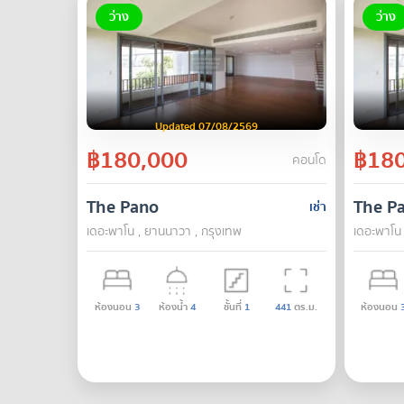
ว่าง
ว่าง
Updated 07/08/2569
฿180,000
฿180
คอนโด
The Pano
The P
เช่า
เดอะพาโน , ยานนาวา , กรุงเทพ
เดอะพาโน 
ห้องนอน
3
ห้องน้ำ
4
ชั้นที่
1
441
ตร.ม.
ห้องนอน