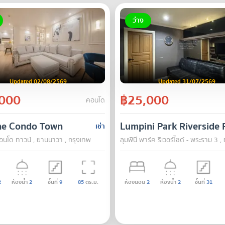
ว่าง
Updated 02/08/2569
Updated 31/07/2569
000
฿25,000
คอนโด
ne Condo Town
Lumpini Park Riverside
เช่า
อนโด ทาวน์ , ยานนาวา , กรุงเทพ
ลุมพินี พาร์ค ริเวอร์ไซด์ - พระราม 3 
2
ห้องน้ำ
2
ชั้นที่
9
85
ตร.ม.
ห้องนอน
2
ห้องน้ำ
2
ชั้นที่
31