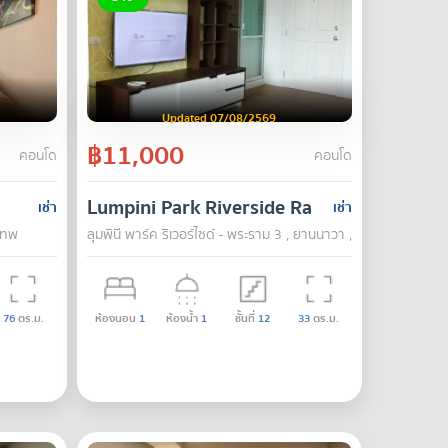
Updated 07/08/2569
฿11,000
คอนโด
คอนโด
Lumpini Park Riverside Rama 3
เช่า
เช่า
งเทพ
ลุมพินี พาร์ค ริเวอร์ไซด์ - พระราม 3 , ยานนาวา , กรุงเทพ
76
ตร.ม.
ห้องนอน
1
ห้องน้ำ
1
ชั้นที่
12
33
ตร.ม.