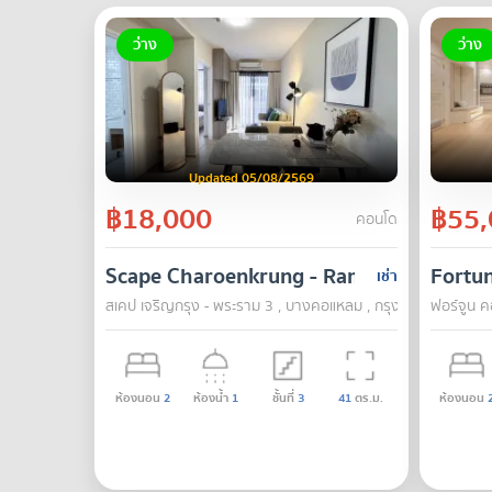
ว่าง
ว่าง
Updated 05/08/2569
฿18,000
฿55,
คอนโด
Scape Charoenkrung - Rama 3
Fortu
เช่า
สเคป เจริญกรุง - พระราม 3 , บางคอแหลม , กรุงเทพ
ฟอร์จูน ค
ห้องนอน
2
ห้องน้ำ
1
ชั้นที่
3
41
ตร.ม.
ห้องนอน