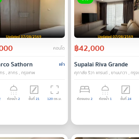
Updated 07/08/2569
Updated 07/08/2569
000
฿42,000
คอนโด
arco Sathorn
Supalai Riva Grande
เช่า
าทร , สาทร , กรุงเทพ
ศุภาลัย ริวา แกรนด์ , ยานนาวา , กรุ
2
ห้องน้ำ
2
ชั้นที่
21
120
ตร.ม.
ห้องนอน
2
ห้องน้ำ
1
ชั้นที่
24