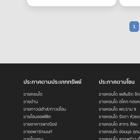
1
ประกาศตามประเภททรัพย์
ประกาศตามโซน
ขายคอนโด
ขายคอนโด เพลินจิต ชิ
ขายบ้าน
ขายคอนโด อโศก ทองห
ขายทาวน์เฮ้าส์/ทาวน์โฮม
ขายคอนโด พระราม 9
ขายโฮมออฟฟิศ
ขายคอนโด รัชดา ห้วย
ขายอาคารพาณิชย์
ขายคอนโด สาทร สีลม
ขายอพาร์ทเมนท์
ขายคอนโด อ่อนนุช อุดม
ขายโรงแรม
ขายคอนโด ลาดพร้าว เซ