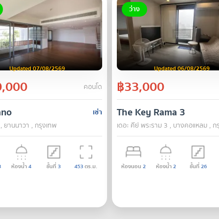
ว่าง
Updated 07/08/2569
Updated 06/08/2569
,000
฿33,000
คอนโด
ano
The Key Rama 3
เช่า
, ยานนาวา , กรุงเทพ
เดอะ คีย์ พระราม 3 , บางคอแหลม , ก
3
ห้องน้ำ
4
ชั้นที่
3
453
ตร.ม.
ห้องนอน
2
ห้องน้ำ
2
ชั้นที่
26