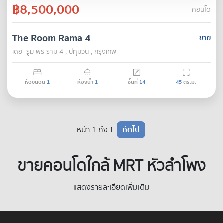
฿8,500,000
คอนโด
The Room Rama 4
ขาย
เดอะ รูม พระราม 4 , ปทุมวัน , กรุงเทพ
ห้องนอน
1
ห้องน้ำ
1
ชั้นที่
14
45
ตร.ม.
หน้า 1 ถึง 1
ถัดไป
ขายคอนโดใกล้ MRT หัวลำโพง
– ทางเลือกการลงทุนเหนือ
แสดงรายละเอียดเพิ่มเติม
ระดับ บนทำเล Blue Chip ที่ดิน
หายากและปล่อยเช่าง่ายที่สุด