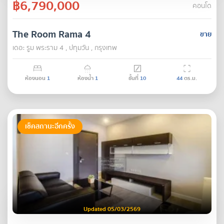
฿6,790,000
คอนโด
The Room Rama 4
ขาย
เดอะ รูม พระราม 4 , ปทุมวัน , กรุงเทพ
ห้องนอน
1
ห้องน้ำ
1
ชั้นที่
10
44
ตร.ม.
เช็คสถานะอีกครั้ง
Updated 05/03/2569