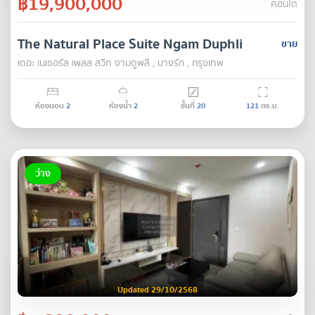
฿19,900,000
คอนโด
The Natural Place Suite Ngam Duphli
ขาย
เดอะ เนเชอรัล เพลส สวีท งามดูพลี , บางรัก , กรุงเทพ
ห้องนอน
2
ห้องน้ำ
2
ชั้นที่
20
121
ตร.ม.
ว่าง
Updated 29/10/2568