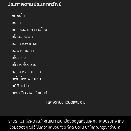
ประกาศตามประเภททรัพย์
ขายคอนโด
ขายบ้าน
ขายทาวน์เฮ้าส์/ทาวน์โฮม
ขายโฮมออฟฟิศ
ขายอาคารพาณิชย์
ขายอพาร์ทเมนท์
ขายโรงแรม
ขายโกดัง/โรงงาน
ขายอาคารสำนักงาน
ขายพื้นที่เชิงพาณิชย์
ขายที่ดินเปล่า
ขายเซอร์วิส อพาร์ทเม้นท์
แสดงรายละเอียดเพิ่มเติม
เช่าคอนโด
เช่าบ้าน
เช่าทาวน์เฮ้าส์/ทาวน์โฮม
เราตระหนักถึงความสำคัญในการปกป้องข้อมูลส่วนบุคคล โดยบริษัทจะเก็บ
หน้าหลัก
ขาย
เช่า
ฝากขาย/เช่า
ข่าวสาร
ติดต่อเรา
Site
ข้อมูลของคุณไว้เป็นความลับอย่างดีที่สุด ขอแนะนำให้คุณกรุณาอ่านและ
เช่าโฮมออฟฟิศ