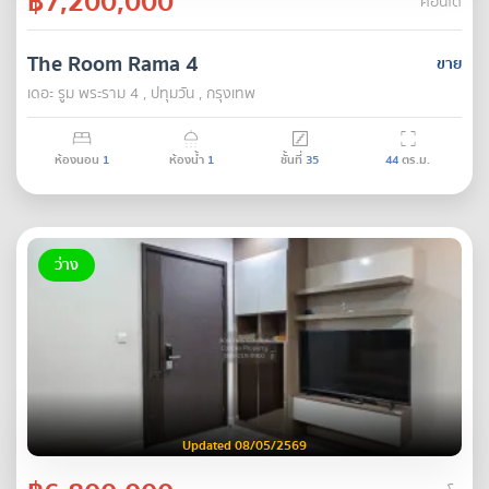
฿7,200,000
คอนโด
The Room Rama 4
ขาย
เดอะ รูม พระราม 4 , ปทุมวัน , กรุงเทพ
ห้องนอน
1
ห้องน้ำ
1
ชั้นที่
35
44
ตร.ม.
ว่าง
Updated 08/05/2569