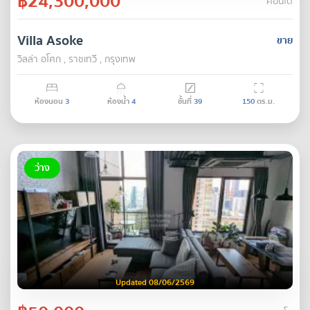
฿24,300,000
คอนโด
Villa Asoke
ขาย
วิลล่า อโศก , ราชเทวี , กรุงเทพ
ห้องนอน
3
ห้องน้ำ
4
ชั้นที่
39
150
ตร.ม.
ว่าง
Updated 08/06/2569