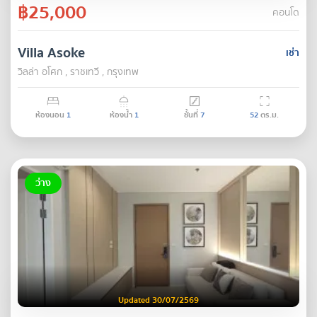
฿25,000
คอนโด
Villa Asoke
เช่า
วิลล่า อโศก , ราชเทวี , กรุงเทพ
ห้องนอน
1
ห้องน้ำ
1
ชั้นที่
7
52
ตร.ม.
ว่าง
Updated 30/07/2569