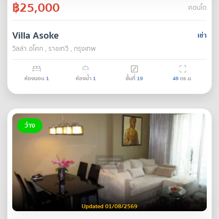
฿25,000
คอนโด
Villa Asoke
เช่า
วิลล่า อโศก , ราชเทวี , กรุงเทพ
ห้องนอน
1
ห้องน้ำ
1
ชั้นที่
19
48
ตร.ม.
ว่าง
Updated 01/08/2569