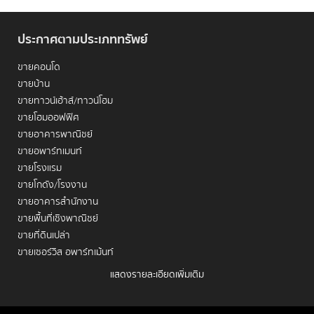
ประกาศตามประเภททรัพย์
ขายคอนโด
ขายบ้าน
ขายทาวน์เฮ้าส์/ทาวน์โฮม
ขายโฮมออฟฟิศ
ขายอาคารพาณิชย์
ขายอพาร์ทเมนท์
Villa Asoke
 (วิลล่า อโศก) เป็นคอนโดมิเนียมที่วางตำแหน่งตัว
เองเป็นทางเลือกที่ดีสำหรับผู้ที่ต้องการที่พักอาศัยใกล้ใจกลาง
ขายโรงแรม
เมืองแต่ยังต้องการความคุ้มค่า เมื่อเปรียบเทียบกับคอนโดแบรนด์
ขายโกดัง/โรงงาน
ลักชัวรีในย่านเดียวกัน โครงการนี้เด่นในแง่ของขนาดห้องที่
ขายอาคารสำนักงาน
ออกแบบมาให้ใช้งานได้จริงและทำเลซึ่งเชื่อมต่อกับระบบขนส่ง
ขายพื้นที่เชิงพาณิชย์
สาธารณะหลักของกรุงเทพฯ โดยเฉพาะการเข้าถึง 
MRT เพชรบุรี
ที่ทำให้การเดินทางเข้า-ออกย่านอโศก-พระราม 9 สะดวกขึ้น
ขายที่ดินเปล่า
ทำเลของ Villa Asoke ตั้งอยู่ในย่านที่มีบรรยากาศผสมผสาน
ขายเซอร์วิส อพาร์ทเม้นท์
ระหว่างออฟฟิศ อาคารสำนักงาน โรงแรมระดับกลาง และ
คอนโดมิเนียม ทำให้โครงการมีความเหมาะสมทั้งสำหรับผู้อยู่อาศัย
แสดงรายละเอียดเพิ่มเติม
เช่าคอนโด
ที่ทำงานในย่าน CBD และนักลงทุนที่ต้องการปล่อยเช่าแบบระยะ
ยาวหรือสัญญาระยะสั้น โครงการเน้นการออกแบบสไตล์ร่วมสมัย 
เช่าบ้าน
ให้ความสำคัญกับการใช้งานจริงและพื้นที่ส่วนกลางที่ให้ความรู้สึก