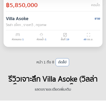
฿5,850,000
คอนโด
Villa Asoke
ขาย
วิลล่า อโศก , ราชเทวี , กรุงเทพ
ห้องนอน
1
ห้องน้ำ
1
ชั้นที่
19
48
ตร.ม.
หน้า 1 ถึง 8
ถัดไป
รีวิวเจาะลึก Villa Asoke (วิลล่า 
อโศก) เพชรบุรี: คอนโดสำหรับ
แสดงรายละเอียดเพิ่มเติม
อยู่อาศัยและลงทุน ใกล้ MRT 