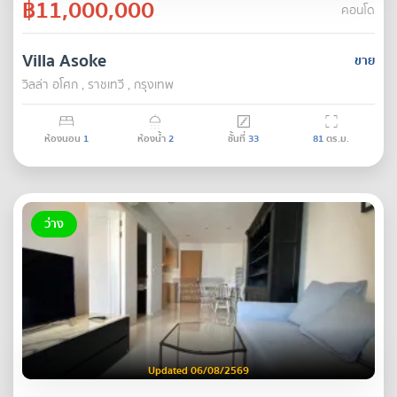
฿11,000,000
คอนโด
Villa Asoke
ขาย
วิลล่า อโศก , ราชเทวี , กรุงเทพ
ห้องนอน
1
ห้องน้ำ
2
ชั้นที่
33
81
ตร.ม.
ว่าง
Updated 06/08/2569