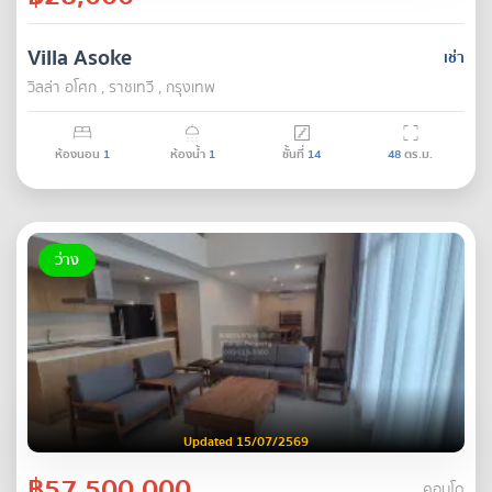
Villa Asoke
เช่า
วิลล่า อโศก , ราชเทวี , กรุงเทพ
ห้องนอน
1
ห้องน้ำ
1
ชั้นที่
14
48
ตร.ม.
ว่าง
Updated 15/07/2569
฿57,500,000
คอนโด