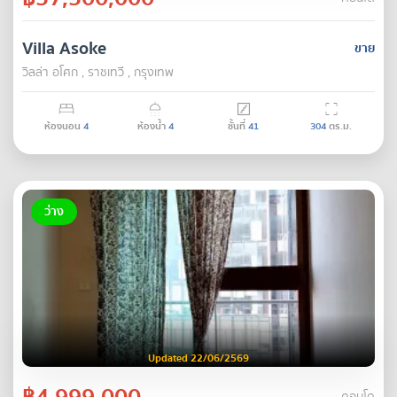
Villa Asoke
ขาย
วิลล่า อโศก , ราชเทวี , กรุงเทพ
ห้องนอน
4
ห้องน้ำ
4
ชั้นที่
41
304
ตร.ม.
ว่าง
Updated 22/06/2569
฿4,999,000