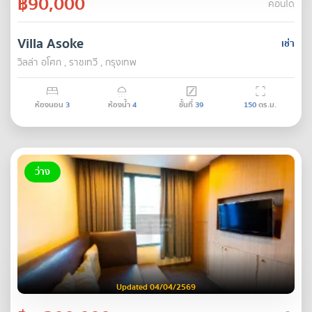
฿90,000
คอนโด
Villa Asoke
เช่า
วิลล่า อโศก , ราชเทวี , กรุงเทพ
ห้องนอน
3
ห้องน้ำ
4
ชั้นที่
39
150
ตร.ม.
ว่าง
Updated 04/04/2569