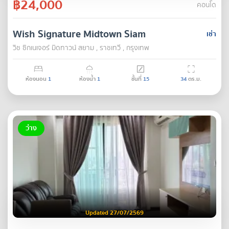
฿24,000
คอนโด
Wish Signature Midtown Siam
เช่า
วิช ซิกเนเจอร์ มิดทาวน์ สยาม , ราชเทวี , กรุงเทพ
ห้องนอน
1
ห้องน้ำ
1
ชั้นที่
15
34
ตร.ม.
ว่าง
Updated 27/07/2569