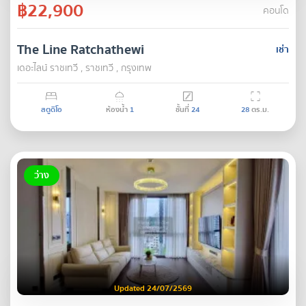
฿22,900
คอนโด
The Line Ratchathewi
เช่า
เดอะไลน์ ราชเทวี , ราชเทวี , กรุงเทพ
สตูดิโอ
ห้องน้ำ
1
ชั้นที่
24
28
ตร.ม.
ว่าง
Updated 24/07/2569