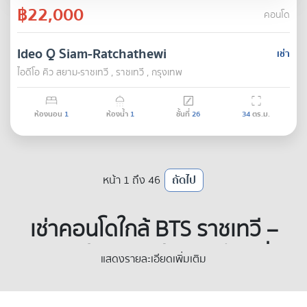
฿22,000
คอนโด
Ideo Q Siam-Ratchathewi
เช่า
ไอดีโอ คิว สยาม-ราชเทวี , ราชเทวี , กรุงเทพ
ห้องนอน
1
ห้องน้ำ
1
ชั้นที่
26
34
ตร.ม.
หน้า 1 ถึง 46
ถัดไป
เช่าคอนโดใกล้ BTS ราชเทวี –
พิกัดชีวิตติดสปีด บนทำเลที่
แสดงรายละเอียดเพิ่มเติม
เปลี่ยนทุกนาทีให้เป็นความคุ้ม