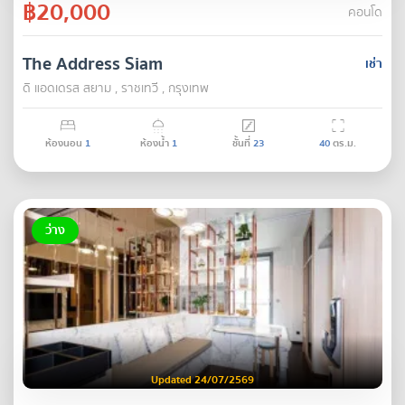
฿20,000
คอนโด
The Address Siam
เช่า
ดิ แอดเดรส สยาม , ราชเทวี , กรุงเทพ
ห้องนอน
1
ห้องน้ำ
1
ชั้นที่
23
40
ตร.ม.
ว่าง
Updated 24/07/2569