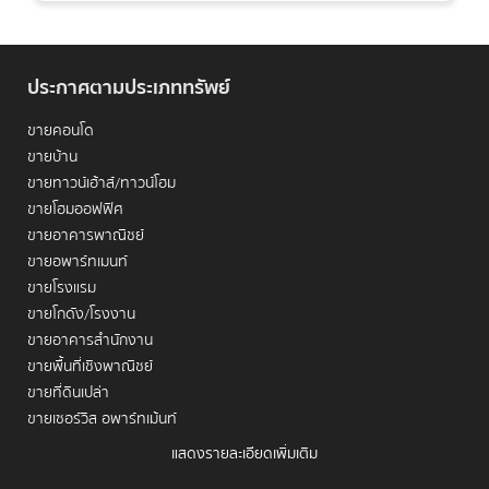
ประกาศตามประเภททรัพย์
ขายคอนโด
ขายบ้าน
ขายทาวน์เฮ้าส์/ทาวน์โฮม
ขายโฮมออฟฟิศ
ในยุคที่การจราจรติดขัดกลายเป็นอุปทานส่วนเกินของชีวิตคน
ขายอาคารพาณิชย์
เมือง การเลือกที่พักอาศัยที่ช่วยให้คุณเดินทางได้รวดเร็วที่สุด
ขายอพาร์ทเมนท์
จึงไม่ใช่แค่เรื่องของความสะดวก แต่เป็นการ "ซื้อเวลา
ขายโรงแรม
(Buying Time)" คืนมาให้กับตัวเอง การตัดสินใจ
เช่าคอนโด
ขายโกดัง/โรงงาน
ใกล้
BTS
ราชเทวี
คือการวางตำแหน่งชีวิตให้อยู่บนจุด
ขายอาคารสำนักงาน
ยุทธศาสตร์ที่สามารถเชื่อมต่อใจกลางกรุงเทพฯ ได้อย่างไร้ขีด
ขายพื้นที่เชิงพาณิชย์
จำกัด ช่วยให้คุณสามารถเปลี่ยนชั่วโมงที่ต้องทิ้งไปบนท้อง
ขายที่ดินเปล่า
ถนนให้กลายเป็นเวลาสำหรับการพักผ่อน การทำงาน
ขายเซอร์วิส อพาร์ทเม้นท์
สร้างสรรค์ หรือการใช้ชีวิตกับคนที่คุณรักในพื้นที่ที่พร้อม
แสดงรายละเอียดเพิ่มเติม
ซัพพอร์ตความต้องการตลอด 24 ชั่วโมง
เช่าคอนโด