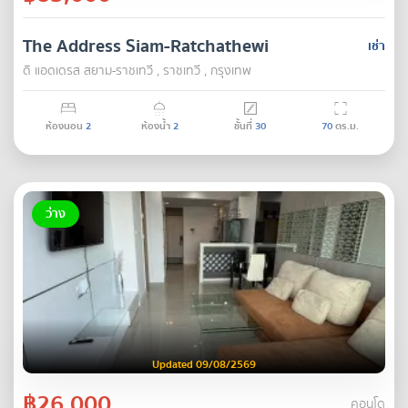
The Address Siam-Ratchathewi
เช่า
ดิ แอดเดรส สยาม-ราชเทวี , ราชเทวี , กรุงเทพ
ห้องนอน
2
ห้องน้ำ
2
ชั้นที่
30
70
ตร.ม.
ว่าง
Updated 09/08/2569
฿26,000
คอนโด