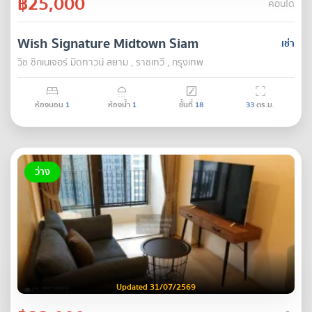
฿25,000
คอนโด
Wish Signature Midtown Siam
เช่า
วิช ซิกเนเจอร์ มิดทาวน์ สยาม , ราชเทวี , กรุงเทพ
ห้องนอน
1
ห้องน้ำ
1
ชั้นที่
18
33
ตร.ม.
ว่าง
Updated 31/07/2569