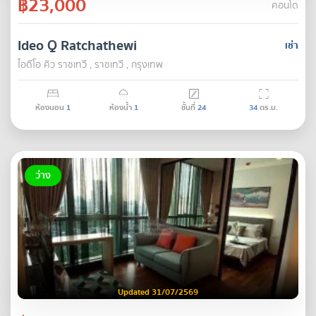
฿23,000
คอนโด
Ideo Q Ratchathewi
เช่า
ไอดีโอ คิว ราชเทวี , ราชเทวี , กรุงเทพ
ห้องนอน
1
ห้องน้ำ
1
ชั้นที่
24
34
ตร.ม.
ว่าง
Updated 31/07/2569