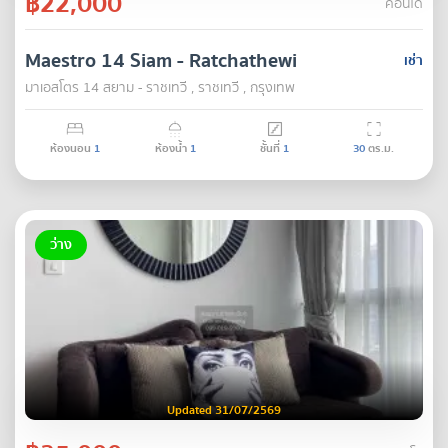
฿22,000
คอนโด
Maestro 14 Siam - Ratchathewi
เช่า
มาเอสโตร 14 สยาม - ราชเทวี , ราชเทวี , กรุงเทพ
ห้องนอน
1
ห้องน้ำ
1
ชั้นที่
1
30
ตร.ม.
ว่าง
Updated 31/07/2569