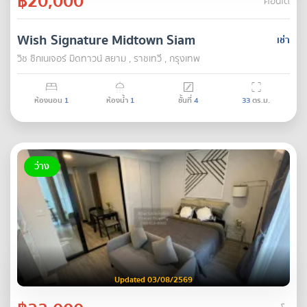
฿20,000
คอนโด
Wish Signature Midtown Siam
เช่า
วิช ซิกเนเจอร์ มิดทาวน์ สยาม , ราชเทวี , กรุงเทพ
ห้องนอน
1
ห้องน้ำ
1
ชั้นที่
4
33
ตร.ม.
ว่าง
Updated 03/08/2569