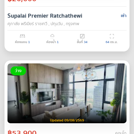
Supalai Premier Ratchathewi
เช่า
ศุภาลัย พรีเมียร์ ราชเทวี , ปทุมวัน , กรุงเทพ
ห้องนอน
1
ห้องน้ำ
1
ชั้นที่
34
64
ตร.ม.
ว่าง
Updated 09/08/2569
฿53,900
คอนโด