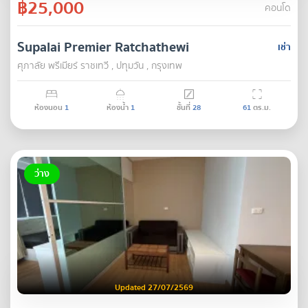
฿25,000
คอนโด
Supalai Premier Ratchathewi
เช่า
ศุภาลัย พรีเมียร์ ราชเทวี , ปทุมวัน , กรุงเทพ
ห้องนอน
1
ห้องน้ำ
1
ชั้นที่
28
61
ตร.ม.
ว่าง
Updated 27/07/2569