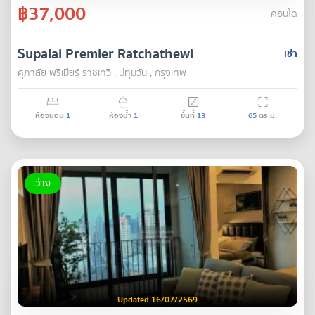
฿37,000
คอนโด
Supalai Premier Ratchathewi
เช่า
ศุภาลัย พรีเมียร์ ราชเทวี , ปทุมวัน , กรุงเทพ
ห้องนอน
1
ห้องน้ำ
1
ชั้นที่
13
65
ตร.ม.
ว่าง
Updated 16/07/2569