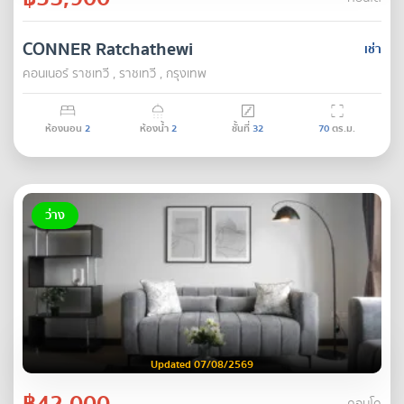
CONNER Ratchathewi
เช่า
คอนเนอร์ ราชเทวี , ราชเทวี , กรุงเทพ
ห้องนอน
2
ห้องน้ำ
2
ชั้นที่
32
70
ตร.ม.
ว่าง
Updated 07/08/2569
฿42,000