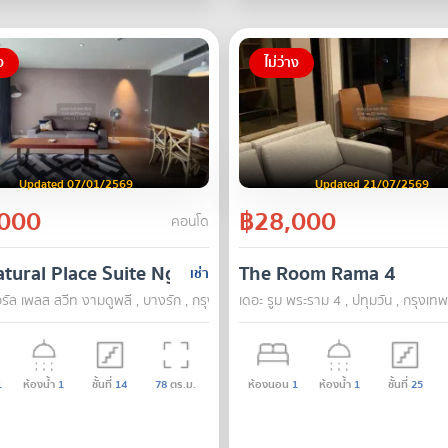
ง
ไม่ว่าง
Updated 07/01/2569
Updated 21/07/2569
000
฿28,000
คอนโด
tural Place Suite Ngam Duphli
The Room Rama 4
เช่า
อรัล เพลส สวีท งามดูพลี , บางรัก , กรุงเทพ
เดอะ รูม พระราม 4 , ปทุมวัน , กรุงเทพ
1
ห้องน้ำ
1
ชั้นที่
14
78
ตร.ม.
ห้องนอน
1
ห้องน้ำ
1
ชั้นที่
25