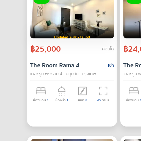
Updated 20/07/2569
฿25,000
฿24,
คอนโด
The Room Rama 4
The R
เช่า
เดอะ รูม พระราม 4 , ปทุมวัน , กรุงเทพ
เดอะ รูม พ
ห้องนอน
1
ห้องน้ำ
1
ชั้นที่
8
45
ตร.ม.
ห้องนอน