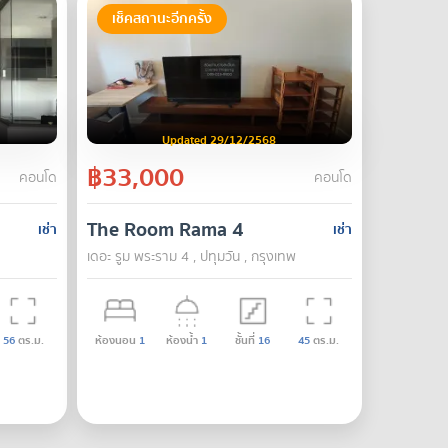
เช็คสถานะอีกครั้ง
Updated 29/12/2568
฿33,000
คอนโด
คอนโด
The Room Rama 4
เช่า
เช่า
เดอะ รูม พระราม 4 , ปทุมวัน , กรุงเทพ
56
ตร.ม.
ห้องนอน
1
ห้องน้ำ
1
ชั้นที่
16
45
ตร.ม.