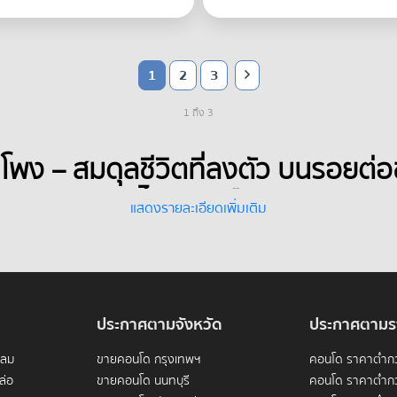
1
2
3
1 ถึง 3
ำโพง – สมดุลชีวิตที่ลงตัว บนรอยต
สไตล์คนเมือง
แสดงรายละเอียดเพิ่มเติม
ประกาศตามจังหวัด
ประกาศตามร
ดลม
ขายคอนโด กรุงเทพฯ
คอนโด ราคาต่ำกว
ล่อ
ขายคอนโด นนทบุรี
คอนโด ราคาต่ำกว