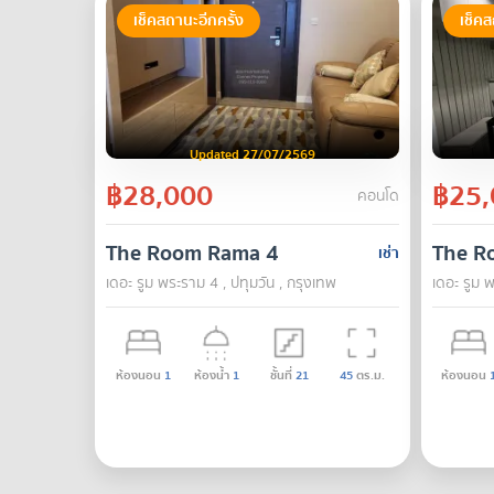
เช็คสถานะอีกครั้ง
เช็คส
Updated 27/07/2569
฿28,000
฿25,
คอนโด
The Room Rama 4
The R
เช่า
เดอะ รูม พระราม 4 , ปทุมวัน , กรุงเทพ
เดอะ รูม พ
ห้องนอน
1
ห้องน้ำ
1
ชั้นที่
21
45
ตร.ม.
ห้องนอน