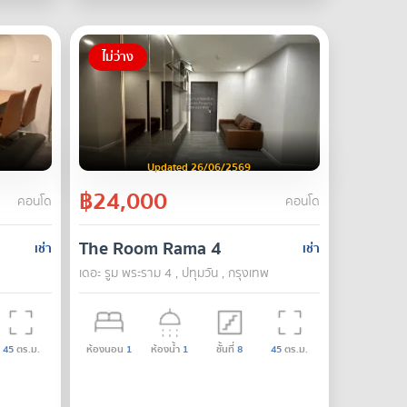
ไม่ว่าง
Updated 26/06/2569
฿24,000
คอนโด
คอนโด
The Room Rama 4
เช่า
เช่า
เดอะ รูม พระราม 4 , ปทุมวัน , กรุงเทพ
45
ตร.ม.
ห้องนอน
1
ห้องน้ำ
1
ชั้นที่
8
45
ตร.ม.