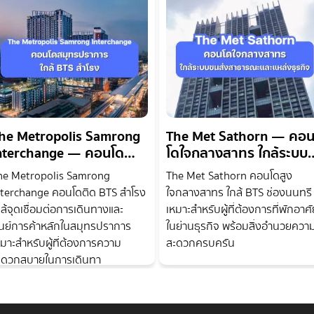
he Metropolis Samrong
The Met Sathorn — คอ
nterchange — คอนโด
โดใจกลางสาทร ใกล้ระบบ
มุทรปราการ ติดรถไฟฟ้า
ขนส่งสาธารณะและแหล่ง
he Metropolis Samrong
The Met Sathorn คอนโดสูง
TS สำโรง
ธุรกิจ
nterchange คอนโดติด BTS สำโรง
ใจกลางสาทร ใกล้ BTS ช่องนนทรี
กล้จุดเชื่อมต่อการเดินทางและ
เหมาะสำหรับผู้ที่ต้องการที่พักอาศั
ูนย์การค้าหลักในสมุทรปราการ
ในย่านธุรกิจ พร้อมสิ่งอำนวยควา
หมาะสำหรับผู้ที่ต้องการความ
สะดวกครบครัน
ะดวกสบายในการเดินทา