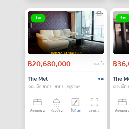
ว่าง
ว่าง
Updated 24/04/2569
฿20,680,000
฿36,
คอนโด
The Met
The M
ขาย
เดอะ เม็ท สาทร , สาทร , กรุงเทพ
เดอะ เม็ท
ห้องนอน
2
ห้องน้ำ
2
ชั้นที่
25
94
ตร.ม.
ห้องนอน