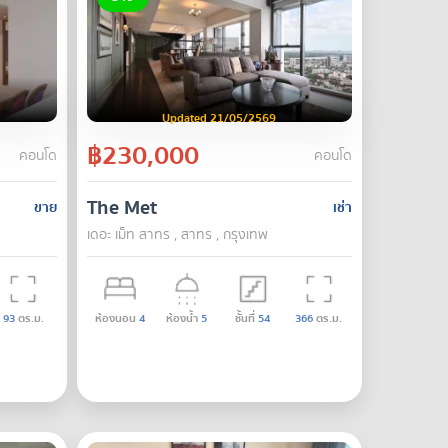
Updated 21/05/2569
฿230,000
คอนโด
คอนโด
The Met
ขาย
เช่า
เดอะ เม็ท สาทร , สาทร , กรุงเทพ
93
ตร.ม.
ห้องนอน
4
ห้องน้ำ
5
ชั้นที่
54
366
ตร.ม.