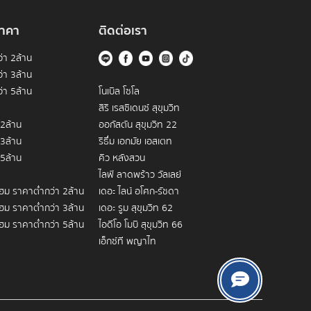
ทพฯ จุดเด่นที่ทำให้โครงการนี้น่าสนใจคือการผสมผสานระหว่าง
ดวก โดยเฉพาะใกล้ 
BTS ช่องนนทรี
 ที่ช่วยลดเวลาการเดินทาง
าคา
ติดต่อเรา
ผู้อยู่อาศัย รูปแบบอาคารเป็น High-rise ที่มีชั้นสูงและ
งหรือเป็นยูนิตสำหรับลงทุนปล่อยเช่าในกลุ่มลูกค้าระดับบน
่า 2ล้าน
่า 3ล้าน
่า 5ล้าน
โนเบิล โซโล
สิริ เรสซิเดนซ์ สุขุมวิท
นลักชัวรีในย่านสาทร (ข้อมูลผู้พัฒนาโดยประมาณ)
 2ล้าน
ออกัสตัน สุขุมวิท 22
 3ล้าน
ริธึ่ม เอกมัย เอสเตท
 5ล้าน
คิว หลังสวน
ไลฟ์ ลาดพร้าว วัลเลย์
โฮม ราคาต่ำกว่า 2ล้าน
เดอะ ไลน์ อโศก-รัชดา
โฮม ราคาต่ำกว่า 3ล้าน
เดอะ รูม สุขุมวิท 62
โฮม ราคาต่ำกว่า 5ล้าน
ไอดีโอ โมบิ สุขุมวิท 66
เอ็กซ์ที พญาไท
 อนุสาวรีย์ชัยสมรภูมิ
ดิ เอ็มไพร์ เพลส
ีย์ชัยสมรภูมิ
ไอดีโอ โมบิ พระราม 9
S สนามเป้า
เดอะ เครสท์ สุขุมวิท 34
้เหมาะกับผู้บริหารและชาวต่างชาติที่ทำงานในย่านสีลม–
ำให้การเดินทางไปสนามบินหรือย่านใจกลางอื่น ๆ ทำได้
ป้า
ดิ แอดเดรส ชิดลม