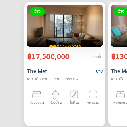
ว่าง
ว่าง
Updated 25/07/2569
฿17,500,000
฿130
คอนโด
The Met
The M
ขาย
เดอะ เม็ท สาทร , สาทร , กรุงเทพ
เดอะ เม็ท
ห้องนอน
2
ห้องน้ำ
2
ชั้นที่
21
98
ตร.ม.
ห้องนอน