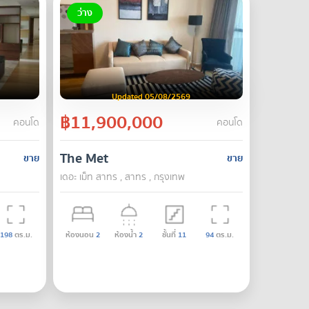
ว่าง
Updated 05/08/2569
฿11,900,000
คอนโด
คอนโด
The Met
ขาย
ขาย
เดอะ เม็ท สาทร , สาทร , กรุงเทพ
198
ตร.ม.
ห้องนอน
2
ห้องน้ำ
2
ชั้นที่
11
94
ตร.ม.