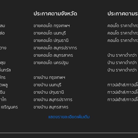
ยมระดับลักชัวรีในย่านสาทร–สีลม ซึ่งเป็นศูนย์กลางธุรกิจและการเงินของกรุงเ
ลฟ์สไตล์ของผู้บริหาร และทำเลที่สามารถเชื่อมต่อกับระบบขนส่งสาธารณะได้สะ
ประกาศตามจังหวัด
ประกาศตามร
าพสูง พื้นที่ส่วนกลางแบบเป็นสัดส่วน และให้ความสำคัญกับความเป็นส่วนตัวของ
ายในโครงการค่อนข้างสงบ เหมาะกับผู้ที่มองหาที่อยู่อาศัยสำหรับอยู่อาศัยจริ
ดลม
ขายคอนโด กรุงเทพฯ
คอนโด ราคาต่ำกว
ล่อ
ขายคอนโด นนทบุรี
คอนโด ราคาต่ำกว
ts สำหรับการตัดสินใจ)
ขายคอนโด ปทุมธานี
คอนโด ราคาต่ำกว
ขวาง
ขายคอนโด สมุทรปราการ
อะ เม็ท ดีเวลลอปเม้นท์) — ผู้พัฒนาระดับพรีเมียมที่วางตำแหน่งโครงการเป็
ขายคอนโด สมุทรสาคร
บ้าน ราคาต่ำกว่า
นวน 1 อาคาร รวมประมาณ 120–200 ยูนิต
ทุ่งมหาเมฆ เขตสาทร กรุงเทพฯ (ห่างจากปากซอยโดยประมาณ 150-300 เมตร)
สุข
ขายคอนโด นครปฐม
บ้าน ราคาต่ำกว่า
700–800 เมตร (เดินเท้าประมาณ 10 นาที ขึ้นกับจุดทางเข้า)
็นทรัล
บ้าน ราคาต่ำกว่า
ักร
ขายบ้าน กรุงเทพฯ
ดพลู
ขายบ้าน นนทบุรี
ทาวน์เฮ้าส์/ทาวน์
ิตเด่นขนาด 
93 ตร.ม.
)
ธิน
ขายบ้าน ปทุมธานี
ทาวน์เฮ้าส์/ทาวน์
7,000,000บาท / ราคาปล่อยเช่าเริ่มต้น 93 ตร.ม. / 55,000บาท
าไท
ขายบ้าน สมุทรปราการ
ทาวน์เฮ้าส์/ทาวน์
(รวมพื้นที่จอดแบบชั้นใต้ดินและชั้นล่าง)
 เจริญนคร
ขายบ้าน สมุทรสาคร
ูน
ขายบ้าน นครปฐม
ขายคอนโดใกล้ BTS
สาทร" ถึงตอบโจทย์?
แสดงรายละเอียดเพิ่มเติม
ขายคอนโด อนุสาวร
ขายทาวน์เฮ้าส์/ทาวน์โฮม กรุงเทพฯ
ขายคอนโดใกล้ BT
รมหรู ร้านอาหารชั้นนำ และคอนโดมิเนียมระดับพรีเมียม ทำให้บรรยากาศในโซนนี
โภค การเชื่อมต่อทั้งทางรถยนต์และรถไฟฟ้า รวมถึงมีถนนหลักหลายสายที่ท
ลม
ขายทาวน์เฮ้าส์/ทาวน์โฮม นนทบุรี
ขายคอนโด สนามเ