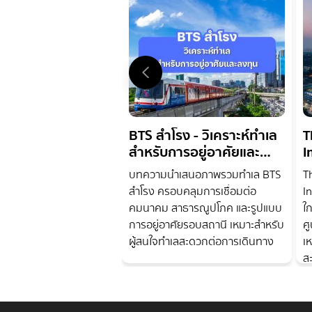
BTS สำโรง - วิเคราะห์ทำเล
T
สำหรับการอยู่อาศัยและ
I
ลงทุน
ส
บทความนำเสนอภาพรวมทำเล BTS
T
B
สำโรง ครอบคลุมการเชื่อมต่อ
I
คมนาคม สาธารณูปโภค และรูปแบบ
ใ
การอยู่อาศัยรอบสถานี เหมาะสำหรับ
ศ
ผู้สนใจทำเลสะดวกต่อการเดินทาง
เ
ส