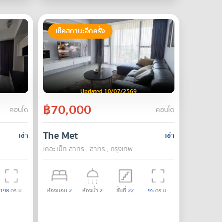
เช็คสถานะอีกครั้ง
Updated 10/07/2569
฿70,000
คอนโด
คอนโด
The Met
เช่า
เช่า
เดอะ เม็ท สาทร , สาทร , กรุงเทพ
198
ตร.ม.
ห้องนอน
2
ห้องน้ำ
2
ชั้นที่
22
95
ตร.ม.