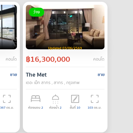
ว่าง
Updated 03/06/2569
฿16,300,000
คอนโด
คอนโด
The Met
ขาย
ขาย
เดอะ เม็ท สาทร , สาทร , กรุงเทพ
367
ตร.ม.
ห้องนอน
2
ห้องน้ำ
2
ชั้นที่
10
103
ตร.ม.