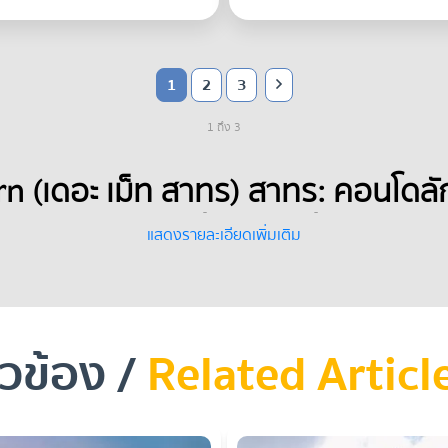
1
2
3
1 ถึง 3
rn (เดอะ เม็ท สาทร) สาทร: คอนโดลัก
BTS ช่องนนทรี 
แสดงรายละเอียดเพิ่มเติม
ยวข้อง /
Related Articl