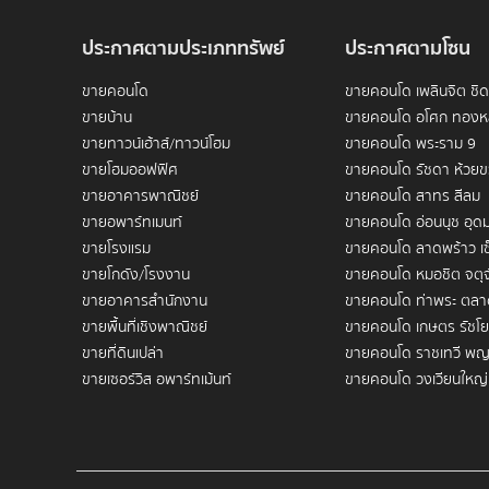
The Met Sathorn
 (เดอะ เม็ท สาทร) วางตัวเป็นคอนโดมิเนี
งานออกแบบระดับพรีเมียม การจัดพื้นที่ส่วนกลางที่รองรับไ
ไปยังย่านธุรกิจและโรงแรมระดับห้าดาวรอบบริเวณ
ประกาศตามประเภททรัพย์
ประกาศตามโซน
ตัวโครงการถูกออกแบบในสไตล์โมเดิร์นลักชัวรี เน้นวัสดุคุณภ
จำนวนยูนิตไม่มากเมื่อเทียบกับตึกสูงทั่วไป ทำให้บรรยากาศภ
ขายคอนโด
ขายคอนโด เพลินจิต ชิ
ขายบ้าน
ขายคอนโด อโศก ทองห
สรุปข้อมูลสำคัญโครงการ (Quick Fac
ขายทาวน์เฮ้าส์/ทาวน์โฮม
ขายคอนโด พระราม 9
ขายโฮมออฟฟิศ
ขายคอนโด รัชดา ห้วย
ผู้พัฒนาโครงการ:
 The Met Development (บริษัท เด
ขายอาคารพาณิชย์
ขายคอนโด สาทร สีลม
รูปแบบโครงการ:
 High-rise ประมาณ 35-45 ชั้น จำ
ทำเลที่ตั้ง:
 ถนนสาทร (ซอยสาทรใกล้ตัวเมือง) แขวง
ขายอพาร์ทเมนท์
ขายคอนโด อ่อนนุช อุดม
การเดินทาง:
 ห่างจากสถานี 
BTS ช่องนนทรี
 ประมาณ 
ขายโรงแรม
ขายคอนโด ลาดพร้าว เซ
รูปแบบห้องพักและพื้นที่ใช้สอย:
ขายโกดัง/โรงงาน
ขายคอนโด หมอชิต จตุจ
1 ห้องนอน (ประมาณ 50–65 ตร.ม.)
ขายอาคารสำนักงาน
ขายคอนโด ท่าพระ ตลา
2 ห้องนอน (ประมาณ 80–120 ตร.ม.) — ตัวอย่างยูน
3 ห้องนอน และเพนท์เฮาส์ (ประมาณ 140–250 ตร.ม.
ขายพื้นที่เชิงพาณิชย์
ขายคอนโด เกษตร รัชโย
ราคาอัปเดตปี 2569:
 ราคาขายเริ่มต้น 93 ตร.ม. / 1
ขายที่ดินเปล่า
ขายคอนโด ราชเทวี พญ
พื้นที่จอดรถ:
 ประมาณ 50–70% ของจำนวนยูนิตทั้งหมด 
ขายเซอร์วิส อพาร์ทเม้นท์
ขายคอนโด วงเวียนใหญ่
ขายคอนโด บางซื่อ เตาป
เจาะลึกทำเลศักยภาพ: ทำไมชีวิตใน "
เช่าคอนโด
ขายคอนโด พระราม 3
เช่าบ้าน
สาทรเป็นย่านที่ผสมผสานระหว่างสำนักงานระดับภูมิภาค โรงแ
สาทร จุดแข็งของสาทรคือความหลากหลายของบริการสาธารณูป
เช่าทาวน์เฮ้าส์/ทาวน์โฮม
เช่าคอนโด เพลินจิต ชิด