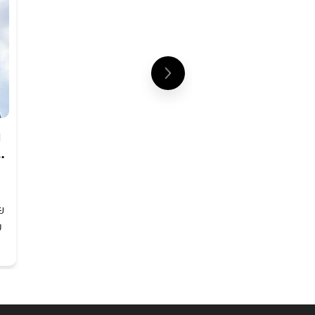
น
ย
ม