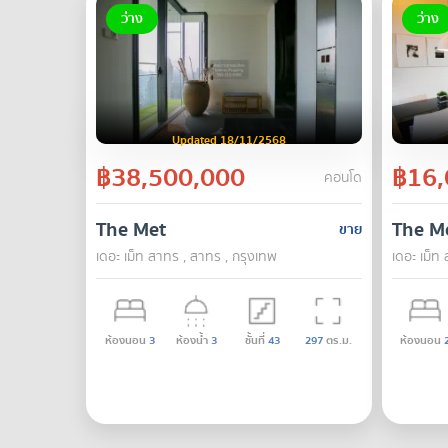
ว่าง
ว่าง
Updated 18/11/2568
฿38,500,000
฿16,
คอนโด
The Met
The M
ขาย
เดอะ เม็ท สาทร , สาทร , กรุงเทพ
เดอะ เม็ท
ห้องนอน
3
ห้องน้ำ
3
ชั้นที่
43
297
ตร.ม.
ห้องนอน