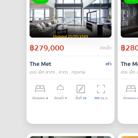
Updated 25/05/2569
฿279,000
฿280
คอนโด
The Met
The M
เช่า
เดอะ เม็ท สาทร , สาทร , กรุงเทพ
เดอะ เม็ท
ห้องนอน
4
ห้องน้ำ
5
ชั้นที่
54
366
ตร.ม.
ห้องนอน