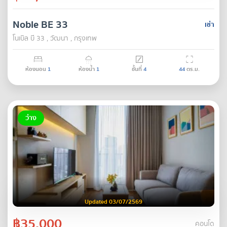
Noble BE 33
เช่า
โนเบิล บี 33 , วัฒนา , กรุงเทพ
ห้องนอน
1
ห้องน้ำ
1
ชั้นที่
4
44
ตร.ม.
ว่าง
Updated 03/07/2569
฿35,000
คอนโด