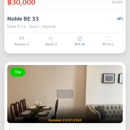
฿30,000
คอนโด
Noble BE 33
เช่า
โนเบิล บี 33 , วัฒนา , กรุงเทพ
ห้องนอน
1
ห้องน้ำ
1
ชั้นที่
14
35
ตร.ม.
ว่าง
Updated 23/07/2569