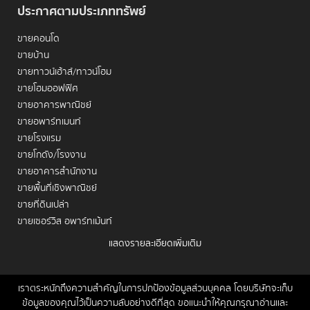
ประกาศตามประเภททรัพย์
ขายคอนโด
ขายบ้าน
ขายทาวน์เฮ้าส์/ทาวน์โฮม
ขายโฮมออฟฟิศ
ขายอาคารพาณิชย์
ขายอพาร์ทเมนท์
ขายโรงแรม
ขายโกดัง/โรงงาน
ขายอาคารสำนักงาน
ขายพื้นที่เชิงพาณิชย์
ขายที่ดินเปล่า
ขายเซอร์วิส อพาร์ทเม้นท์
แสดงรายละเอียดเพิ่มเติม
เช่าคอนโด
เช่าบ้าน
เช่าทาวน์เฮ้าส์/ทาวน์โฮม
เราตระหนักถึงความสำคัญในการปกป้องข้อมูลส่วนบุคคล โดยบริษัทจะเก็บ
หน้าหลัก
ขาย
เช่า
ฝากขาย/เช่า
ข่าวสาร
ติดต่อเรา
Site
ข้อมูลของคุณไว้เป็นความลับอย่างดีที่สุด ขอแนะนำให้คุณกรุณาอ่านและ
เช่าโฮมออฟฟิศ