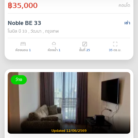
฿35,000
คอนโด
Noble BE 33
เช่า
โนเบิล บี 33 , วัฒนา , กรุงเทพ
ห้องนอน
1
ห้องน้ำ
1
ชั้นที่
25
35
ตร.ม.
ว่าง
Updated 12/06/2569