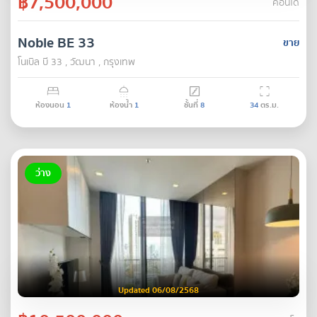
฿7,500,000
คอนโด
Noble BE 33
ขาย
โนเบิล บี 33 , วัฒนา , กรุงเทพ
ห้องนอน
1
ห้องน้ำ
1
ชั้นที่
8
34
ตร.ม.
ว่าง
Updated 06/08/2568