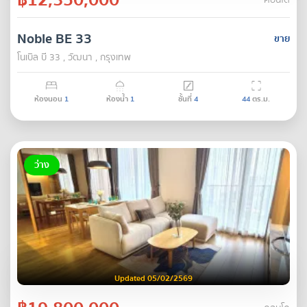
คอนโด
Noble BE 33
ขาย
โนเบิล บี 33 , วัฒนา , กรุงเทพ
ห้องนอน
1
ห้องน้ำ
1
ชั้นที่
4
44
ตร.ม.
ว่าง
Updated 05/02/2569