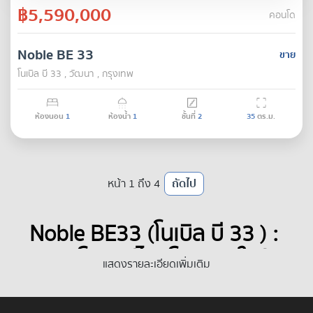
฿5,590,000
คอนโด
Noble BE 33
ขาย
โนเบิล บี 33 , วัฒนา , กรุงเทพ
ห้องนอน
1
ห้องน้ำ
1
ชั้นที่
2
35
ตร.ม.
หน้า 1 ถึง 4
ถัดไป
Noble BE33 (โนเบิล บี 33 ) : 
คอนโดหรูดีไซน์โมเดิร์น ใกล้ 
แสดงรายละเอียดเพิ่มเติม
BTS พร้อมพงษ์