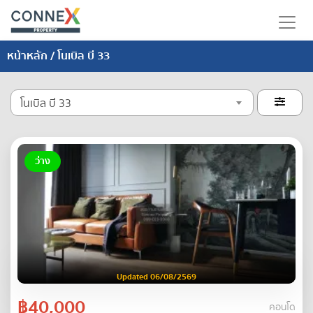
หน้าหลัก
/ โนเบิล บี 33
โนเบิล บี 33

ว่าง
Updated 06/08/2569
฿40,000
คอนโด