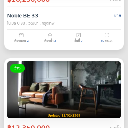
Noble BE 33
ขาย
โนเบิล บี 33 , วัฒนา , กรุงเทพ
ห้องนอน
2
ห้องน้ำ
2
ชั้นที่
7
60
ตร.ม.
ว่าง
Updated 12/02/2569
฿12,350,000