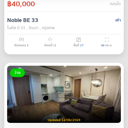
฿40,000
คอนโด
Noble BE 33
เช่า
โนเบิล บี 33 , วัฒนา , กรุงเทพ
ห้องนอน
1
ห้องน้ำ
1
ชั้นที่
17
44
ตร.ม.
ว่าง
Updated 12/06/2569