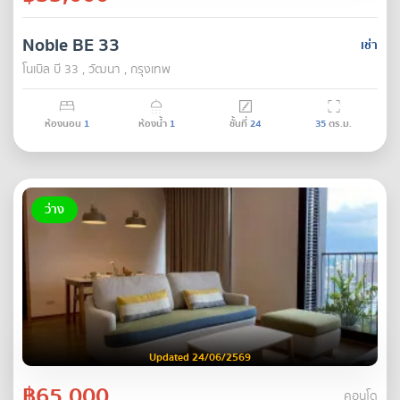
Noble BE 33
เช่า
โนเบิล บี 33 , วัฒนา , กรุงเทพ
ห้องนอน
1
ห้องน้ำ
1
ชั้นที่
24
35
ตร.ม.
ว่าง
Updated 24/06/2569
฿65,000
คอนโด