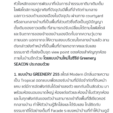
หัวใจหลักของการพัฒนาที่เน้นการนำธรรมชาติมาเติมเต็ม
ไลฟ์สไตล์การอยู่อาศัยที่ปัจจุบันมีพื้นที่จำกัดท่ามกลาง
มลภาวะรอบด้านของเมืองในปัจจุบัน ผ่านทาง courtyard
หรือลานกลางบ้านที่เป็นพื้นที่ส่วนตัวซึ่งถือเป็นภูมิปัญญา
ดั้งเดิมของชาวเอเชีย ที่สามารถปรับเปลี่ยนได้ตามไลฟ์สไตล์
และจินตาการของเจ้าของบ้านเองปิดกั้นจากความวุ่นวาย
ภายนอก นอกจากจะให้ความสงบบริเวณใจกลางบ้านแล้ว ลาน
ดังกล่าวยังทำหน้าที่เป็นพื้นที่ถ่ายเทอากาศและรับแสง
ธรรมชาติ ทั้งยังเป็นจุด view point ของห้องสำคัญทุกห้อง
ภายในบ้านอีกด้วย
โดยแบบบ้านใหม่ในซีรีย์
Greenery
SEACON ประกอบด้วย
1. แบบบ้าน GREENERY 255
สไตล์ Modern มีกลิ่นอายความ
เป็น Tropical ออกแบบเพื่อรองรับบ้านที่มีข้อจำกัดที่ดินหน้า
แคบ แต่มีการจัดฟังก์ชันได้อย่างลงตัว แยกกันเป็นสัดส่วน มา
พร้อมห้องนอนขนาดใหญ่ ห้องแต่งตัวและห้องน้ำในตัวทุกห้อง
และในทุกฟังก์ชันของตัวบ้านสามารถเข้าถึงพื้นที่สีเขียวคอร์
ทกลางบ้าน ทำให้ตัวบ้านรู้สึกโล่งและได้รับแสง ใกล้ชิดกับ
ธรรมชาติได้อย่างเต็มที่ Facade ระแนงหน้าบ้านที่ทำให้บ้านดูมี