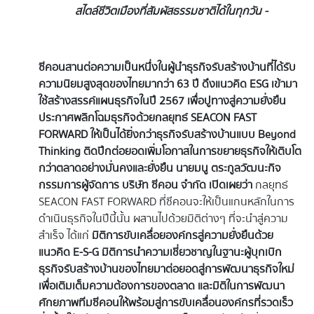
สไตล์ชีวิตเมืองที่สัมผัสธรรมชาติได้ในทุกวัน -
ซีคอนสานต่อความเป็นหนึ่งในผู้นำธุรกิจรับสร้างบ้านที่ได้รับ
ความนิยมสูงสุดของไทยมากว่า
63 ปี ดึงแนวคิด ESG เข้ามา
ใช้สร้างสรรค์แผนธุรกิจในปี 2567 เพื่อปูทางสู่ความยั่งยืน
ประกาศพลิกโฉมธุรกิจด้วยกลยุทธ์ SEACON FAST
FORWARD ให้เป็นได้ยิ่งกว่าธุรกิจรับสร้างบ้านแบบ Beyond
Thinking ติดปีกต่อยอดเพิ่มโอกาสในการขยายธุรกิจให้เติบโต
กว่าตลาดอย่างมั่นคงและยั่งยืน
นายมนู ตระกูลวัฒนะกิจ
กรรมการผู้จัดการ บริษัท ซีคอน จำกัด เปิดเผยว่า
กลยุทธ์
SEACON FAST FORWARD ที่ซีคอนจะให้เป็นแกนหลักในการ
ดำเนินธุรกิจในปีนี้นั้น ผสานไปด้วยมิติต่างๆ ที่จะนำสู่ความ
สำเร็จ ได้แก่
มิติการขับเคลื่อยองค์กรสู่ความยั่งยืนด้วย
แนวคิด
E-S-G มิติการนำความเชี่ยวชาญในฐานะผู้บุกเบิก
ธุรกิจรับสร้างบ้านของไทยมาต่อยอดสู่การพัฒนาธุรกิจใหม่
เพื่อเติมเต็มความต้องการของตลาด และมิติในการพัฒนา
ศักยภาพทีมซีคอนให้พร้อมสู่การขับเคลื่อนองค์กรที่รวดเร็ว