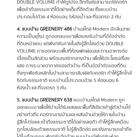
DOUBLE VOLUME ทำให้ดูโปร่ง อีกทั้งยังสามารถใช้คอร์ท
เพื่อเข้าถึงธรรมชาติได้อย่างเต็มที่อีกด้วย ซึ่งแบบบ้าน
ประกอบไปด้วย 4 ห้องนอน 5ห้องน้ำ และที่จอดรถ 2 คัน
4. แบบบ้าน GREENERY 486
บ้านสไตล์ Modern มีกลิ่นอาย
ความเป็นยุโรป ถูกออกแบบมาเพื่อรองรับบ้านที่มีข้อจำกัด
ที่ดินหน้าแคบ แต่ฟังก์ชันภายในยังรู้สึกโล่งด้วย DOUBLE
VOLUME การออกแบบพื้นที่ห้องพักผ่อนและทานอาหารต่อ
เนื่องเป็นสัดส่วน พร้อมคอร์ทกลางบ้าน เพื่อให้ประโยชน์เรื่อง
แสง การระบายอากาศของตัวบ้าน ที่เป็นข้อจำกัดของที่ดิน
ซึ่งทุกฟังชันหลักในบ้านสามารถสัมผัสกับคอร์ท ทำให้รู้สึกใกล้
ชิดกับธรรมชาติ แบบบ้านนี้ประกอบด้วย 5 ห้องนอน 6
ห้องน้ำ และที่จอดรถ 3 คัน
5. แบบบ้าน GREENERY 638
แบบบ้านสไตล์ Modern ถูก
ออกแบบมาเพื่อให้บ้านได้รับแสงและพื้นที่สีเขียวเข้าสู่ตัวบ้านได้
อย่างทั่วถึง คอร์ทกลางบ้านและหลังบ้านช่วยให้ภายในบ้าน
รู้สึกโปร่งและเข้าถึงธรรมชาติได้อย่างลงตัว ทำให้รู้สึกเหมือน
ถูกโอบล้อมด้วยธรรมชาติ ไม่รู้สึกอึดอัด และยังสามารถเข้าถึง
ได้ในเกือบทุกๆ ฟังก์ชันอีกด้วย แบบบ้านมีฟังก์ชันห้อง