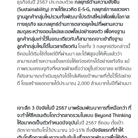
ธุรกิจในปี 2567 ประกอบด้วย
กลยุทธ์ด้านความยั่งยืน
(
Sustainability) ภายใต้แนวคิด E-S-G, กลยุทธ์การแสวงหา
ฐานลูกค้ากลุ่มใหม่รวมทั้งพัฒนาโปรดักส์ใหม่เพื่อเพิ่มโอกาส
ทางธุรกิจ และกลยุทธ์ด้านการตลาดยุคใหม่ที่ผสานความ
สมดุลระหว่างออนไลน์และออฟไลน์อย่างลงตัว เพื่อคงฐาน
ลูกค้ากลุ่มเก่าไว้ในขณะเดียวกับก็สามารถเจาะเข้าถึงฐาน
ลูกค้ากลุ่มใหม่ได้ในเวลาเดียวกัน
โดยทั้ง 3 กลยุทธ์ดังกล่าวนี้
ซีคอนได้เริ่มใช้ตั้งแต่ปีที่ผ่านมา และได้พิสูจน์ให้เห็นแล้วว่า
สามารถสร้างความแข็งแกร่งให้แก่องค์กรได้อย่างแท้จริง แม้
ภาพรวมเศรษฐกิจที่หลายฝ่ายเชื่อว่าอยู่ในช่วงขาลง แต่ซีคอน
ก็ยังสามารถดำเนินธุรกิจได้ใกล้เคียงเป้าหมายที่ตั้งไว้ได้อย่าง
ดี โดยสร้างยอดขายได้ประมาณ 2,000 ล้านบาทในปีที่ผ่านมา
เจาะลึก
3 ปัจจัยในปี 2567 มาพร้อมพัฒนาการที่เหนือกว่า ที่
จะทำให้ซีคอนเติบโตกว่าตลาดรวม
ในแบบ
Beyond Thinking
ให้อนาคตเป็นตัวกำหนดปัจจุบัน
ในปี 2567 ซีคอน ตั้งเป้า
อัตราการเติบโตไว้ประมาณ 10-15% ซึ่ง
ปัจจัยแรกที่ทำให้
เติบโตคือการเพิ่มความเข้มข้นในเรื่องการพัฒนาเพื่อให้เกิด