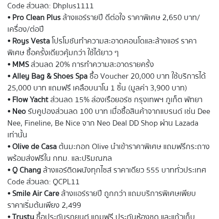
Code ส่วนลด: Dhplus1111
⦁
Pro Clean Plus
ล้างแอร์รายปี ดีต่อใจ ราคาพิเศษ 2,650 บาท/
เครื่อง/ต่อปี
⦁
Roys Vesta
โปรโมชันทำความสะอาดคอนโดและล้างแอร์ ราคา
พิเศษ ซื้อครั้งเดียวคุ้มกว่า ใช้ได้ยาว ๆ
⦁
MMS
ส่วนลด 20% การทำความสะอาดรายครั้ง
⦁
Alley Bag & Shoes Spa
ซื้อ Voucher 20,000 บาท ใช้บริการได้
25,000 บาท แถมฟรี เคลือบนาโน 1 ชิ้น (มูลค่า 3,900 บาท)
⦁
Flow Yacht
ส่วนลด 15% ล่องเรือยอร์ช กรุงเทพฯ ภูเก็ต พัทยา
⦁
Neo
รับคูปองส่วนลด 100 บาท เมื่อซื้อสินค้าจากแบรนด์ เช่น Dee
Nee, Fineline, Be Nice จาก Neo Deal DD Shop ผ่าน Lazada
เท่านั้น
⦁
Olive de Casa
ต้นมะกอก Olive นำเข้าราคาพิเศษ แถมฟรีกระถาง
พร้อมส่งฟรีใน กทม. และปริมณฑล
⦁
Q Chang
ล้างแอร์ติดผนังทุกไซส์ ราคาเดียว 555 บาททั่วประเทศ
Code ส่วนลด: QCPL11
⦁
Smile Air Care
ล้างเเอร์รายปี ถูกกว่า แถมบริการพิเศษเพียบ
ราคาเริ่มต้นเพียง 2,499
⦁
Trusty
ซื้อประกันรถยนต์ แถมฟรี ประกันห้องชุด และแก้วเก็บ