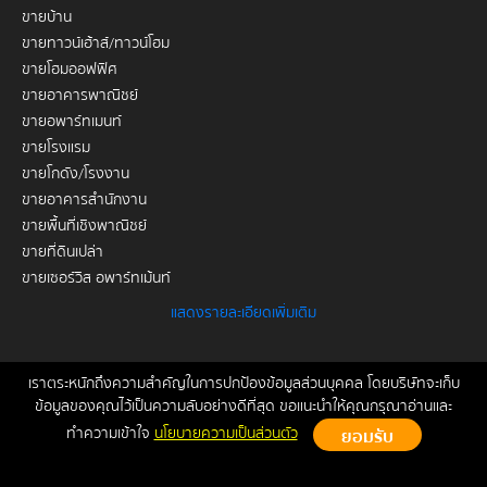
ขายบ้าน
ขายทาวน์เฮ้าส์/ทาวน์โฮม
ขายโฮมออฟฟิศ
ขายอาคารพาณิชย์
ขายอพาร์ทเมนท์
ขายโรงแรม
ขายโกดัง/โรงงาน
ขายอาคารสำนักงาน
ขายพื้นที่เชิงพาณิชย์
ขายที่ดินเปล่า
ขายเซอร์วิส อพาร์ทเม้นท์
แสดงรายละเอียดเพิ่มเติม
เช่าคอนโด
เช่าบ้าน
เช่าทาวน์เฮ้าส์/ทาวน์โฮม
เราตระหนักถึงความสำคัญในการปกป้องข้อมูลส่วนบุคคล โดยบริษัทจะเก็บ
หน้าหลัก
ขาย
เช่า
ฝากขาย/เช่า
ข่าวสาร
ติดต่อเรา
Site
ข้อมูลของคุณไว้เป็นความลับอย่างดีที่สุด ขอแนะนำให้คุณกรุณาอ่านและ
เช่าโฮมออฟฟิศ
Map
ทำความเข้าใจ
นโยบายความเป็นส่วนตัว
เช่าอาคารพาณิชย์
Copyrights © 2026, Connex Property
เช่าอพาร์ทเมนท์
เช่าโรงแรม