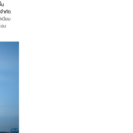
้น
 จำกัด
เนียม
มอบ