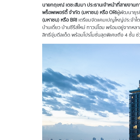
นายกฤษณ์​ เตชะสัมมา ประธานเจ้าหน้าที่สายงานการตล
พร็อพเพอร์ตี้ จำกัด (มหาชน) หรือ
ORI
ผู้พัฒนาธุร
(มหาชน) หรือ
BRI
เตรียมจัดแคมเปญใหญ่ประจำไตร
บ้านเดี่ยว บ้านซีรีส์ใหม่ ทาวน์โฮม พร้อมอยู่จ
สิทธิ์จุ่มดีลเด็ด พร้อมโปรโมชั่นสุดพิเศษถึง 4 ชั้น ช