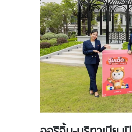
ออริจิ้น
-บริทาเนีย เ