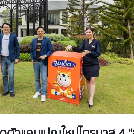
ปิดตัวแคมเปญใหม่ไตรมาส 4 “จ