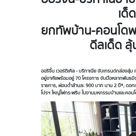
เด็
ยกทัพบ้าน
-คอนโดพร
ดีลเด็ด ล
ออริจิ้น เวอร์ติเคิล
- บริทาเนีย จับเทรนด์กล่องสุ่
อยู่อาศัยพร้อมอยู่ 70 โครงการ จับมือหลากพันธมิต
รายการ,
ผ่อนต่ำล้านละ
900 บาท นาน 2 ปี*, ดอกเ
โปรฯ ใหญ่ไฟกระพริบ ในงานมหกรรมบ้านและคอนโด 3