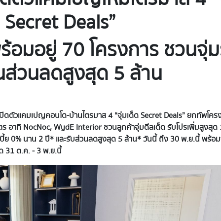
ด Secret
Deals”
้อมอยู่ 70 โครงการ ชวนจุ่ม
ุ้นส่วนลดสูงสุด 5 ล้าน
ม เปิดตัวแคมเปญคอนโด-บ้านไตรมาส 4 “จุ่มเด็ด Secret Deals” ยกทัพโครง
ร อาทิ NocNoc, WydE Interior ชวนลูกค้าจุ่มดีลเด็ด รับโปรเพิ่มสูงสุด
บี้ย 0% นาน 2 ปี*
และรับส่วนลดสูงสุด
5 ล้าน* วัน
นี้ ถึง
30 พ.ย.นี้ พร้อม
1 ต.ค. - 3 พ.ย.นี้