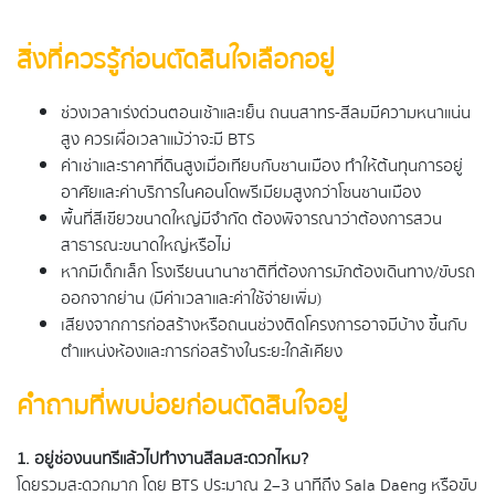
สิ่งที่ควรรู้ก่อนตัดสินใจเลือกอยู่
ช่วงเวลาเร่งด่วนตอนเช้าและเย็น ถนนสาทร-สีลมมีความหนาแน่น
สูง ควรเผื่อเวลาแม้ว่าจะมี BTS
ค่าเช่าและราคาที่ดินสูงเมื่อเทียบกับชานเมือง ทำให้ต้นทุนการอยู่
อาศัยและค่าบริการในคอนโดพรีเมียมสูงกว่าโซนชานเมือง
พื้นที่สีเขียวขนาดใหญ่มีจำกัด ต้องพิจารณาว่าต้องการสวน
สาธารณะขนาดใหญ่หรือไม่
หากมีเด็กเล็ก โรงเรียนนานาชาติที่ต้องการมักต้องเดินทาง/ขับรถ
ออกจากย่าน (มีค่าเวลาและค่าใช้จ่ายเพิ่ม)
เสียงจากการก่อสร้างหรือถนนช่วงติดโครงการอาจมีบ้าง ขึ้นกับ
ตำแหน่งห้องและการก่อสร้างในระยะใกล้เคียง
คำถามที่พบบ่อยก่อนตัดสินใจอยู่
1. อยู่ช่องนนทรีแล้วไปทำงานสีลมสะดวกไหม?
โดยรวมสะดวกมาก โดย BTS ประมาณ 2–3 นาทีถึง Sala Daeng หรือขับ