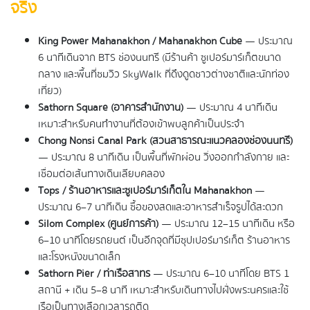
จริง
King Power Mahanakhon / Mahanakhon Cube
 — ประมาณ 
6 นาทีเดินจาก BTS ช่องนนทรี (มีร้านค้า ซูเปอร์มาร์เก็ตขนาด
กลาง และพื้นที่ชมวิว SkyWalk ที่ดึงดูดชาวต่างชาติและนักท่อง
เที่ยว)
Sathorn Square (อาคารสำนักงาน)
 — ประมาณ 4 นาทีเดิน 
เหมาะสำหรับคนทำงานที่ต้องเข้าพบลูกค้าเป็นประจำ
Chong Nonsi Canal Park (สวนสาธารณะแนวคลองช่องนนทรี)
— ประมาณ 8 นาทีเดิน เป็นพื้นที่พักผ่อน วิ่งออกกำลังกาย และ
เชื่อมต่อเส้นทางเดินเลียบคลอง
Tops / ร้านอาหารและซูเปอร์มาร์เก็ตใน Mahanakhon
 — 
ประมาณ 6–7 นาทีเดิน ซื้อของสดและอาหารสำเร็จรูปได้สะดวก
Silom Complex (ศูนย์การค้า)
 — ประมาณ 12–15 นาทีเดิน หรือ 
6–10 นาทีโดยรถยนต์ เป็นอีกจุดที่มีซุปเปอร์มาร์เก็ต ร้านอาหาร 
และโรงหนังขนาดเล็ก
Sathorn Pier / ท่าเรือสาทร
 — ประมาณ 6–10 นาทีโดย BTS 1 
สถานี + เดิน 5–8 นาที เหมาะสำหรับเดินทางไปฝั่งพระนครและใช้
เรือเป็นทางเลือกเวลารถติด