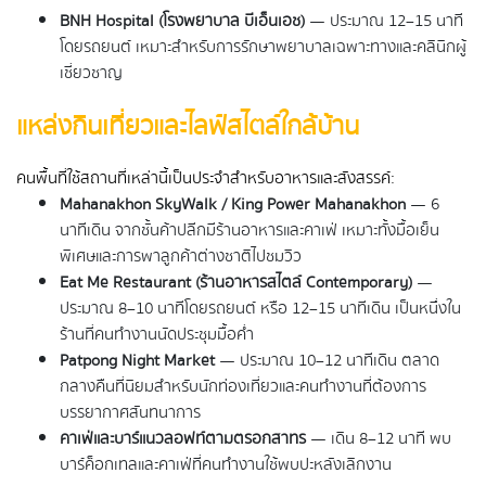
BNH Hospital (โรงพยาบาล บีเอ็นเอช)
 — ประมาณ 12–15 นาที
โดยรถยนต์ เหมาะสำหรับการรักษาพยาบาลเฉพาะทางและคลินิกผู้
เชี่ยวชาญ
แหล่งกินเที่ยวและไลฟ์สไตล์ใกล้บ้าน
คนพื้นที่ใช้สถานที่เหล่านี้เป็นประจำสำหรับอาหารและสังสรรค์:
Mahanakhon SkyWalk / King Power Mahanakhon
 — 6 
นาทีเดิน จากชั้นค้าปลีกมีร้านอาหารและคาเฟ่ เหมาะทั้งมื้อเย็น
พิเศษและการพาลูกค้าต่างชาติไปชมวิว
Eat Me Restaurant (ร้านอาหารสไตล์ Contemporary)
 — 
ประมาณ 8–10 นาทีโดยรถยนต์ หรือ 12–15 นาทีเดิน เป็นหนึ่งใน
ร้านที่คนทำงานนัดประชุมมื้อค่ำ
Patpong Night Market
 — ประมาณ 10–12 นาทีเดิน ตลาด
กลางคืนที่นิยมสำหรับนักท่องเที่ยวและคนทำงานที่ต้องการ
บรรยากาศสันทนาการ
คาเฟ่และบาร์แนวลอฟท์ตามตรอกสาทร
 — เดิน 8–12 นาที พบ
บาร์ค็อกเทลและคาเฟ่ที่คนทำงานใช้พบปะหลังเลิกงาน