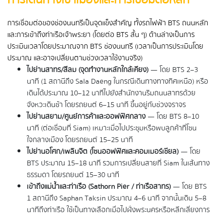
การเชื่อมต่อของช่องนนทรีเป็นจุดแข็งสำคัญ ทั้งรถไฟฟ้า BTS ถนนหลัก 
และการเข้าถึงท่าเรือเจ้าพระยา (โดยต่อ BTS สั้น ๆ) ด้านล่างเป็นการ
ประเมินเวลาโดยประมาณจาก BTS ช่องนนทรี (เวลาเป็นการประเมินโดย
ประมาณ และอาจเปลี่ยนตามช่วงเวลาใช้งานจริง)
ไปย่านสาทร/สีลม (จุดทำงานหลักใกล้เคียง)
 — โดย BTS 2–3 
นาที (1 สถานีถึง Sala Daeng ในกรณีเดินทางทางทิศเหนือ) หรือ
เดินได้ประมาณ 10–12 นาทีไปยังสำนักงานริมถนนสาทรด้วย
จังหวะเดินช้า โดยรถยนต์ 6–15 นาที ขึ้นอยู่กับช่วงจราจร
ไปย่านสยาม/ศูนย์การค้าและออฟฟิศกลาง
 — โดย BTS 8–10 
นาที (ต่อเชื่อมที่ Siam) เหมาะเมื่อไปประชุมหรือพบลูกค้าที่โซน
ใจกลางเมือง โดยรถยนต์ 15–25 นาที
ไปย่านอโศก/เพลินจิต (โซนออฟฟิศและคอมเมอร์เชียล)
 — โดย 
BTS ประมาณ 15–18 นาที รวมการเปลี่ยนสายที่ Siam ในเส้นทาง
ธรรมดา โดยรถยนต์ 15–30 นาที
เข้าถึงแม่น้ำและท่าเรือ (Sathorn Pier / ท่าเรือสาทร)
 — โดย BTS 
1 สถานีถึง Saphan Taksin ประมาณ 4–6 นาที จากนั้นเดิน 5–8 
นาทีถึงท่าเรือ ใช้เป็นทางเลือกเมื่อไปฝั่งพระนครหรือหลีกเลี่ยงการ