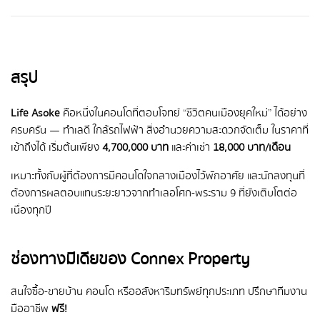
สรุป
Life Asoke
คือหนึ่งในคอนโดที่ตอบโจทย์ “ชีวิตคนเมืองยุคใหม่” ได้อย่าง
ครบครัน — ทำเลดี ใกล้รถไฟฟ้า สิ่งอำนวยความสะดวกจัดเต็ม ในราคาที่
เข้าถึงได้ เริ่มต้นเพียง
4,700,000 บาท
และค่าเช่า
18,000 บาท/เดือน
เหมาะทั้งกับผู้ที่ต้องการมีคอนโดใจกลางเมืองไว้พักอาศัย และนักลงทุนที่
ต้องการผลตอบแทนระยะยาวจากทำเลอโศก-พระราม 9 ที่ยังเติบโตต่อ
เนื่องทุกปี
ช่องทางมีเดียของ Connex Property
สนใจซื้อ-ขายบ้าน คอนโด หรืออสังหาริมทรัพย์ทุกประเภท ปรึกษาทีมงาน
มืออาชีพ
ฟรี!