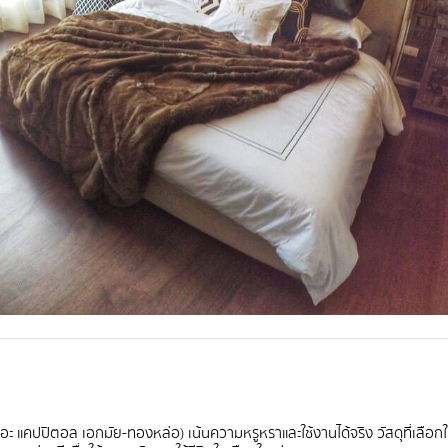
คปปิตอล เอกมัย-ทองหล่อ) เน้นความหรูหราและใช้งานได้จริง วัสดุที่เลือกใช