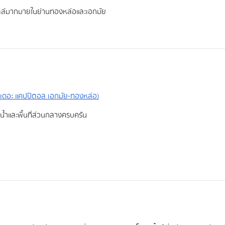
ไตล์มากมายในย่านทองหล่อและเอกมัย
เดอะ แคปปิตอล เอกมัย-ทองหล่อ)
น้ำและพื้นที่ส่วนกลางครบครัน