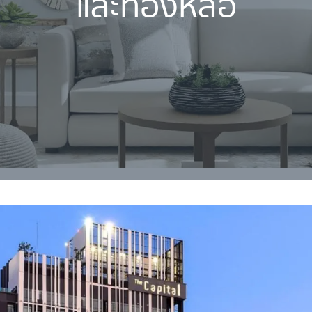
และทองหล่อ