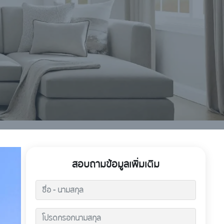
สอบถามข้อมูลเพิ่มเติม