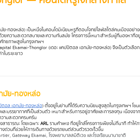
ัย-ทองหล่อ) เป็นหนึ่งในคอนโดมิเนียมหรูที่ตอบโจทย์ไลฟ์สไตล์คนเมืองอย่างแ
ปด้วยความสะดวกสบายและความทันสมัย โครงการนี้เหมาะสำหรับผู้ที่มองหาที่อยู
ีศักยภาพสูงในกรุงเทพฯ
apital Ekamai-Thonglor (เดอะ แคปปิตอล เอกมัย-ทองหล่อ) จึงเป็นตัวเลือกที
ค่าในระยะยาว
กมัย-ทองหล่อ
ปิตอล เอกมัย-ทองหล่อ
) ตั้งอยู่ในย่านที่ได้รับความนิยมสูงสุดในกรุงเทพฯ โซ
และบรรยากาศที่เป็นส่วนตัว เหมาะสำหรับการอยู่อาศัยและการลงทุน เนื่องจาก
ยความสะดวกครบครัน
ส่งสาธารณะ โดยเฉพาะ
ARL
รามคำแหง ที่อยู่ใกล้โครงการเพียงไม่กี่นาที ทำให้ก
ทางด่วนที่ช่วยให้การเดินทางด้วยรถยนต์ส่วนตัวรวดเร็วขึ้น
artier, Gateway Ekamai, โรงพยาบาลสมิติเวช และโรงเรียนนานาชาติ