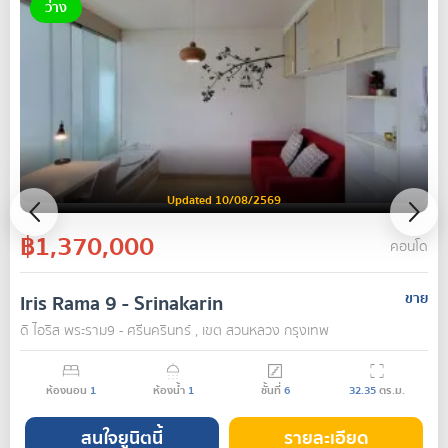
ว่าง
Updated 10/08/2569
฿1,370,000
คอนโด
Iris Rama 9 - Srinakarin
ขาย
ดิ ไอริส พระราม9 - ศรีนครินทร์ , เขต สวนหลวง กรุงเทพ
ห้องนอน
1
ห้องน้ำ
1
ชั้นที่
6
32.35
ตร.ม.
สนใจยูนิตนี้
รายละเอียด