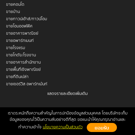
ขายคอนโด
ขายบ้าน
ขายทาวน์เฮ้าส์/ทาวน์โฮม
ขายโฮมออฟฟิศ
ขายอาคารพาณิชย์
ขายอพาร์ทเมนท์
ขายโรงแรม
ขายโกดัง/โรงงาน
ขายอาคารสำนักงาน
ขายพื้นที่เชิงพาณิชย์
ขายที่ดินเปล่า
ขายเซอร์วิส อพาร์ทเม้นท์
แสดงรายละเอียดเพิ่มเติม
เช่าคอนโด
เช่าบ้าน
เช่าทาวน์เฮ้าส์/ทาวน์โฮม
เราตระหนักถึงความสำคัญในการปกป้องข้อมูลส่วนบุคคล โดยบริษัทจะเก็บ
หน้าหลัก
ขาย
เช่า
ฝากขาย/เช่า
ข่าวสาร
ติดต่อเรา
Site
ข้อมูลของคุณไว้เป็นความลับอย่างดีที่สุด ขอแนะนำให้คุณกรุณาอ่านและ
เช่าโฮมออฟฟิศ
Map
ทำความเข้าใจ
นโยบายความเป็นส่วนตัว
เช่าอาคารพาณิชย์
Copyrights © 2026, Connex Property
เช่าอพาร์ทเมนท์