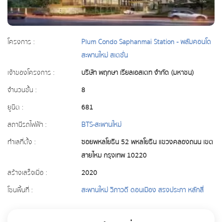
โครงการ :
Plum Condo Saphanmai Station - พลัมคอนโด
สะพานใหม่ สเตชั่น
เจ้าของโครงการ :
บริษัท พฤกษา เรียลเอสเตท จำกัด (มหาชน)
จำนวนชั้น :
8
ยูนิต :
681
สถานีรถไฟฟ้า :
BTS-สะพานใหม่
ทำเลที่ตั้ง :
ซอยพหลโยธิน 52 พหลโยธิน แขวงคลองถนน เขต
สายไหม กรุงเทพ 10220
สร้างเสร็จเมื่อ :
2020
โซนพื้นที่ :
สะพานใหม่ วิภาวดี ดอนเมือง สรงประภา หลักสี่