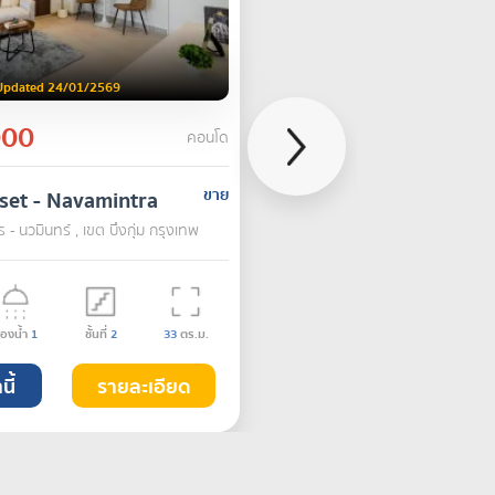
Updated 24/01/2569
000
คอนโด
set - Navamintra
ขาย
 - นวมินทร์ , เขต บึงกุ่ม กรุงเทพ
้องน้ำ
1
ชั้นที่
2
33
ตร.ม.
นี้
รายละเอียด