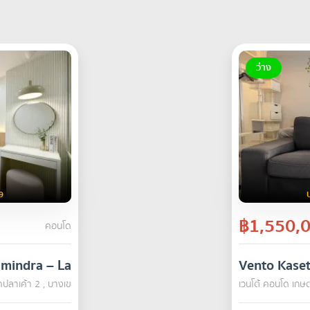
ว่าง
9
฿1,550,
คอนโด
mindra – Latplakhao 2
Vento Kase
ดปลาเค้า 2 , บางเขน กรุงเทพ
ขาย
เวนโต้ คอนโด เกษต