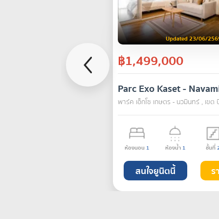
Updated 23/06/256
฿1,499,000
Parc Exo Kaset - Navam
พาร์ค เอ็กโซ เกษตร - นวมินทร์ , เขต บ
ห้องนอน
1
ห้องน้ำ
1
ชั้นที่
สนใจยูนิตนี้
ร