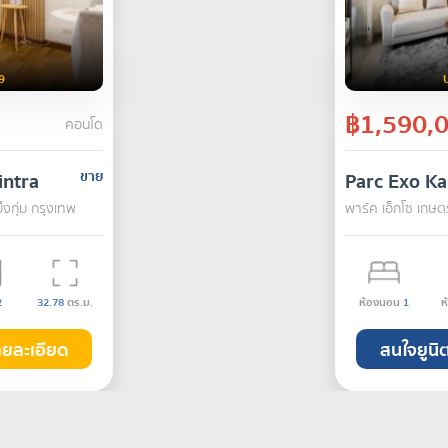
9
฿1,590,
คอนโด
intra
ขาย
Parc Exo Ka
ึงกุ่ม กรุงเทพ
พาร์ค เอ็กโซ เกษตร
2
32.78
ตร.ม.
ห้องนอน
1
ห
ายละเอียด
สนใจยูนิต