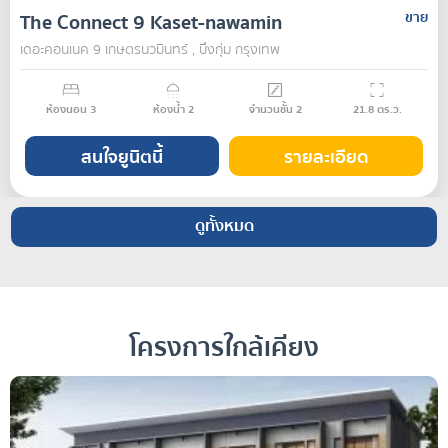
The Connect 9 Kaset-nawamin
ขาย
เดอะคอนเนค 9 เกษตรนวมินทร์ , บึงกุ่ม กรุงเทพ
ห้องนอน
3
ห้องน้ำ
2
จำนวนชั้น
2
21.8
ตร.ว.
สนใจยูนิตนี้
รายละเอียด
ดูทั้งหมด
โครงการใกล้เคียง