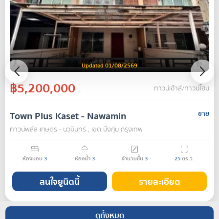
Updated 01/08/2569
฿5,200,000
ทาวน์เฮ้าส์/ทาวน์โฮม
Town Plus Kaset - Nawamin
ขาย
ทาวน์พลัส เกษตร - นวมินทร์ , เขต บึงกุ่ม กรุงเทพ
ห้องนอน
3
ห้องน้ำ
3
จำนวนชั้น
3
25
ตร.ว.
สนใจยูนิตนี้
รายละเอียด
ดูทั้งหมด