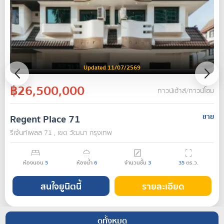
Updated 11/07/2569
฿26,500,000
ทาวน์เฮ้าส์/ทาวน์โฮม
Regent Place 71
ขาย
รีเจ้นท์เพลส 71 , เขต วัฒนา กรุงเทพ
ห้องนอน
5
ห้องน้ำ
6
จำนวนชั้น
3
35
ตร.ว.
สนใจยูนิตนี้
รายละเอียด
ดูทั้งหมด