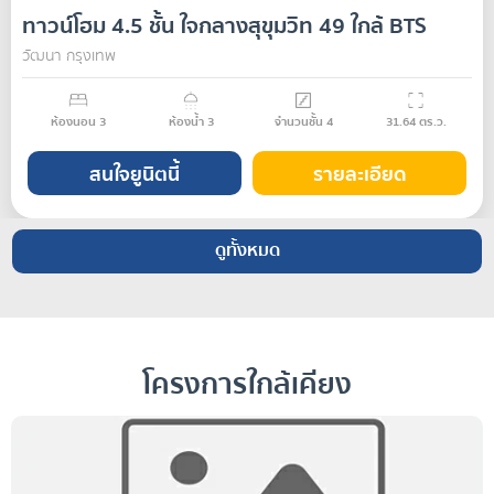
ทาวน์โฮม 4.5 ชั้น ใจกลางสุขุมวิท 49 ใกล้ BTS
สถานีพร้อมพงษ์และทองหล่อ
วัฒนา กรุงเทพ
ขาย
ห้องนอน
3
ห้องน้ำ
3
จำนวนชั้น
4
31.64
ตร.ว.
สนใจยูนิตนี้
รายละเอียด
ดูทั้งหมด
โครงการใกล้เคียง