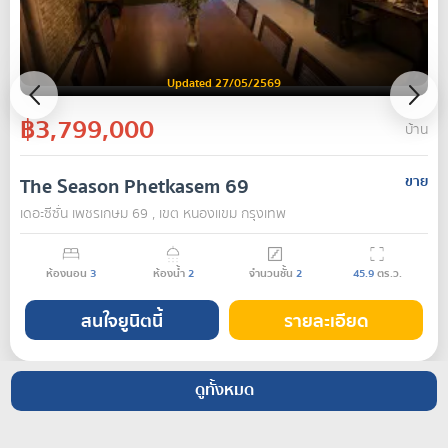
Updated 27/05/2569
฿3,799,000
บ้าน
The Season Phetkasem 69
ขาย
เดอะซีซั่น เพชรเกษม 69 , เขต หนองแขม กรุงเทพ
ห้องนอน
3
ห้องน้ำ
2
จำนวนชั้น
2
45.9
ตร.ว.
สนใจยูนิตนี้
รายละเอียด
ดูทั้งหมด