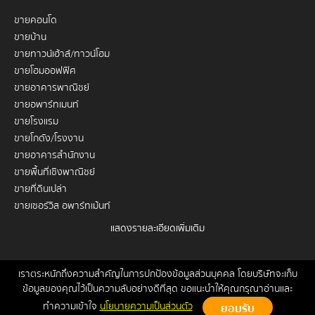
ขายคอนโด
ขายบ้าน
ขายทาวน์เฮ้าส์/ทาวน์โฮม
ขายโฮมออฟฟิศ
ขายอาคารพาณิชย์
ขายอพาร์ทเมนท์
ขายโรงแรม
ขายโกดัง/โรงงาน
ขายอาคารสำนักงาน
ขายพื้นที่เชิงพาณิชย์
ขายที่ดินเปล่า
ขายเซอร์วิส อพาร์ทเม้นท์
แสดงรายละเอียดเพิ่มเติม
เช่าคอนโด
เช่าบ้าน
เช่าทาวน์เฮ้าส์/ทาวน์โฮม
เราตระหนักถึงความสำคัญในการปกป้องข้อมูลส่วนบุคคล โดยบริษัทจะเก็บ
หน้าหลัก
ขาย
เช่า
ฝากขาย/เช่า
ข่าวสาร
ติดต่อเรา
Site
ข้อมูลของคุณไว้เป็นความลับอย่างดีที่สุด ขอแนะนำให้คุณกรุณาอ่านและ
เช่าโฮมออฟฟิศ
Map
ทำความเข้าใจ
นโยบายความเป็นส่วนตัว
เช่าอาคารพาณิชย์
Copyrights © 2026, Connex Property