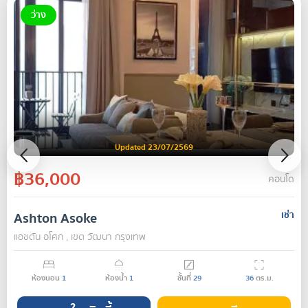
ว่าง
Updated 23/07/2569
฿36,000
คอนโด
Ashton Asoke
เช่า
แอชตัน อโศก , เขต วัฒนา กรุงเทพ
ห้องนอน
1
ห้องน้ำ
1
ชั้นที่
29
36
ตร.ม.