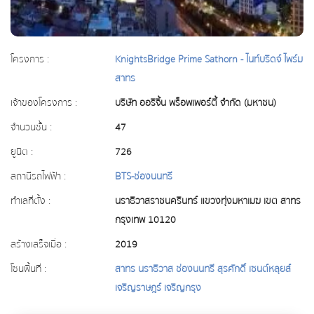
โครงการ :
KnightsBridge Prime Sathorn - ไนท์บริดจ์ ไพร์ม
สาทร
เจ้าของโครงการ :
บริษัท ออริจิ้น พร็อพเพอร์ตี้ จำกัด (มหาชน)
จำนวนชั้น :
47
ยูนิต :
726
สถานีรถไฟฟ้า :
BTS-ช่องนนทรี
ทำเลที่ตั้ง :
นราธิวาสราชนครินทร์ แขวงทุ่งมหาเมฆ เขต สาทร
กรุงเทพ 10120
สร้างเสร็จเมื่อ :
2019
โซนพื้นที่ :
สาทร นราธิวาส ช่องนนทรี สุรศักดิ์ เซนต์หลุยส์
เจริญราษฎร์ เจริญกรุง