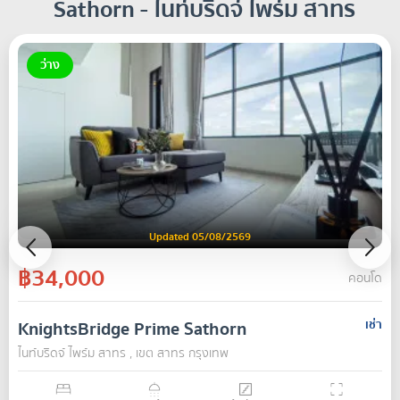
Sathorn - ไนท์บริดจ์ ไพร์ม สาทร
ว่าง
Updated 05/08/2569
฿34,000
คอนโด
KnightsBridge Prime Sathorn
เช่า
ไนท์บริดจ์ ไพร์ม สาทร , เขต สาทร กรุงเทพ