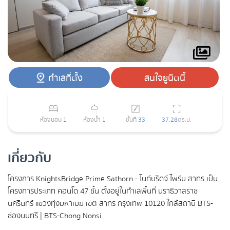
ทำเลที่ตั้ง
สนใจยูนิตนี้
ห้องนอน
1
ห้องน้ำ
1
ชั้นที่
33
37.28
ตร.ม.
เกี่ยวกับ
โครงการ KnightsBridge Prime Sathorn - ไนท์บริดจ์ ไพร์ม สาทร เป็น
โครงการประเภท คอนโด 47 ชั้น ตั้งอยู่ในทำเลพื้นที่ นราธิวาสราช
นครินทร์ แขวงทุ่งมหาเมฆ เขต สาทร กรุงเทพ 10120 ใกล้สถานี BTS-
ช่องนนทรี | BTS-Chong Nonsi