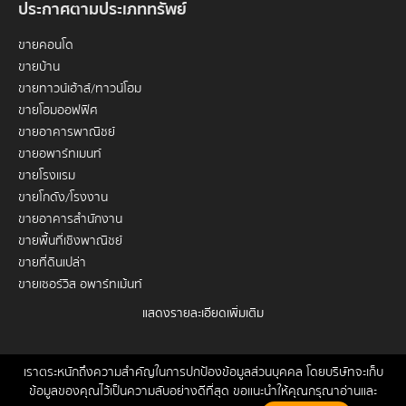
ประกาศตามประเภททรัพย์
ขายคอนโด
ขายบ้าน
ขายทาวน์เฮ้าส์/ทาวน์โฮม
ขายโฮมออฟฟิศ
ขายอาคารพาณิชย์
ขายอพาร์ทเมนท์
ขายโรงแรม
ขายโกดัง/โรงงาน
ขายอาคารสำนักงาน
ขายพื้นที่เชิงพาณิชย์
ขายที่ดินเปล่า
ขายเซอร์วิส อพาร์ทเม้นท์
แสดงรายละเอียดเพิ่มเติม
เช่าคอนโด
เช่าบ้าน
เช่าทาวน์เฮ้าส์/ทาวน์โฮม
เราตระหนักถึงความสำคัญในการปกป้องข้อมูลส่วนบุคคล โดยบริษัทจะเก็บ
หน้าหลัก
ขาย
เช่า
ฝากขาย/เช่า
ข่าวสาร
ติดต่อเรา
Site
ข้อมูลของคุณไว้เป็นความลับอย่างดีที่สุด ขอแนะนำให้คุณกรุณาอ่านและ
เช่าโฮมออฟฟิศ