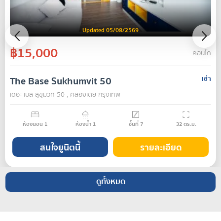
Updated 05/08/2569
฿15,000
คอนโด
The Base Sukhumvit 50
เช่า
เดอะ เบส สุขุมวิท 50 , คลองเตย กรุงเทพ
ห้องนอน
1
ห้องน้ำ
1
ชั้นที่
7
32
ตร.ม.
สนใจยูนิตนี้
รายละเอียด
ดูทั้งหมด