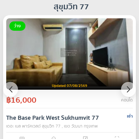
สุขุมวิท 77
ว่าง
Updated 07/08/2569
฿16,000
คอนโด
The Base Park West Sukhumvit 77
เช่า
เดอะ เบส พาร์คเวสต์ สุขุมวิท 77 , เขต วัฒนา กรุงเทพ