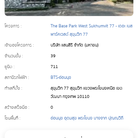
โครงการ :
The Base Park West Sukhumvit 77 - เดอะ เบส
พาร์คเวสต์ สุขุมวิท 77
เจ้าของโครงการ :
บริษัท แสนสิริ จำกัด (มหาชน)
จำนวนชั้น :
39
ยูนิต :
711
สถานีรถไฟฟ้า :
BTS-อ่อนนุช
ทำเลที่ตั้ง :
สุขุมวิท 77 สุขุมวิท แขวงพระโขนงเหนือ เขต
วัฒนา กรุงเทพ 10110
สร้างเสร็จเมื่อ :
0
โซนพื้นที่ :
อ่อนนุช อุดมสุข พระโขนง บางจาก ปุณณวิถี