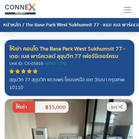
หน้าหลัก
/
The Base Park West Sukhumvit 77 - เดอะ เบส พาร์คเวสต
ให้เช่า คอนโด The Base Park West Sukhumvit 77 -
เดอะ เบส พาร์คเวสต์ สุขุมวิท 77 เฟอร์นิเจอร์ครบ
Unit ID: CX-05816
สถานะ : ว่าง
สุขุมวิท 77 สุขุมวิท แขวงพระโขนงเหนือ เขต วัฒนา กรุงเทพ
10110
ให้เช่า
฿15,000
แชร์