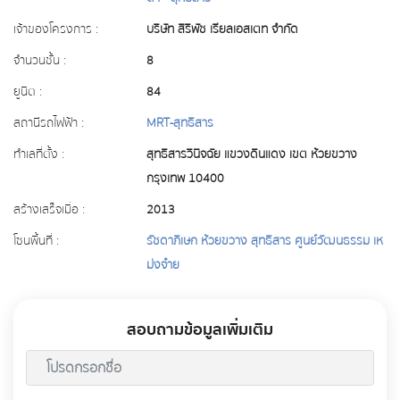
เจ้าของโครงการ :
บริษัท สิริพัช เรียลเอสเตท จำกัด
จำนวนชั้น :
8
ยูนิต :
84
สถานีรถไฟฟ้า :
MRT-สุทธิสาร
ทำเลที่ตั้ง :
สุทธิสารวินิจฉัย แขวงดินแดง เขต ห้วยขวาง
กรุงเทพ 10400
สร้างเสร็จเมื่อ :
2013
โซนพื้นที่ :
รัชดาภิเษก ห้วยขวาง สุทธิสาร ศูนย์วัฒนธรรม เห
ม่งจ๋าย
สอบถามข้อมูลเพิ่มเติม