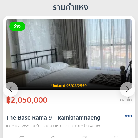
รามคำแหง
ว่าง
Updated 06/08/2569
฿2,050,000
คอนโด
The Base Rama 9 - Ramkhamhaeng
ขาย
เดอะ เบส พระราม 9 - รามคำแหง , เขต บางกะปิ กรุงเทพ