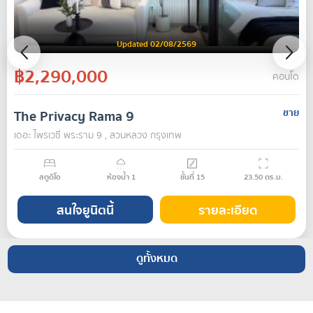
Updated 02/08/2569
฿2,290,000
คอนโด
The Privacy Rama 9
ขาย
เดอะ ไพรเวซี่ พระราม 9 , สวนหลวง กรุงเทพ
สตูดิโอ
ห้องน้ำ
1
ชั้นที่
15
23.50
ตร.ม.
สนใจยูนิตนี้
รายละเอียด
ดูทั้งหมด