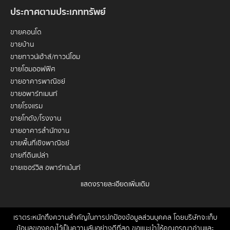
ประกาศตามประเภททรัพย์
ขายคอนโด
ขายบ้าน
ขายทาวน์เฮ้าส์/ทาวน์โฮม
ขายโฮมออฟฟิศ
ขายอาคารพาณิชย์
ขายอพาร์ทเมนท์
ขายโรงแรม
ขายโกดัง/โรงงาน
ขายอาคารสำนักงาน
ขายพื้นที่เชิงพาณิชย์
ขายที่ดินเปล่า
ขายเซอร์วิส อพาร์ทเม้นท์
แสดงรายละเอียดเพิ่มเติม
เช่าคอนโด
เช่าบ้าน
เช่าทาวน์เฮ้าส์/ทาวน์โฮม
เราตระหนักถึงความสำคัญในการปกป้องข้อมูลส่วนบุคคล โดยบริษัทจะเก็บ
หน้าหลัก
ขาย
เช่า
ฝากขาย/เช่า
ข่าวสาร
ติดต่อเรา
Site
ข้อมูลของคุณไว้เป็นความลับอย่างดีที่สุด ขอแนะนำให้คุณกรุณาอ่านและ
เช่าโฮมออฟฟิศ