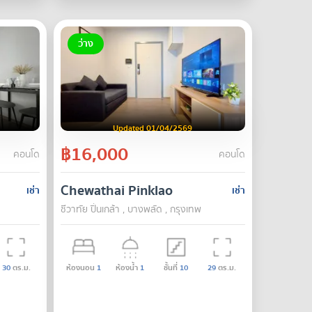
ว่าง
Updated 01/04/2569
฿16,000
คอนโด
คอนโด
Chewathai Pinklao
เช่า
เช่า
ชีวาทัย ปิ่นเกล้า , บางพลัด , กรุงเทพ
30
ตร.ม.
ห้องนอน
1
ห้องน้ำ
1
ชั้นที่
10
29
ตร.ม.