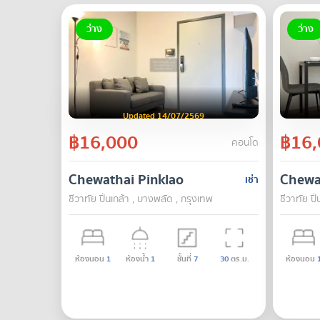
ว่าง
ว่าง
Updated 14/07/2569
฿16,000
฿16,
คอนโด
Chewathai Pinklao
Chewa
เช่า
ชีวาทัย ปิ่นเกล้า , บางพลัด , กรุงเทพ
ชีวาทัย ปิ
ห้องนอน
1
ห้องน้ำ
1
ชั้นที่
7
30
ตร.ม.
ห้องนอน