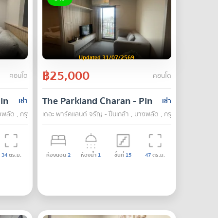
Updated 31/07/2569
฿25,000
คอนโด
คอนโด
inklao
The Parkland Charan - Pinklao
เช่า
เช่า
างพลัด , กรุงเทพ
เดอะ พาร์คแลนด์ จรัญ - ปิ่นเกล้า , บางพลัด , กรุงเทพ
34
ตร.ม.
ห้องนอน
2
ห้องน้ำ
1
ชั้นที่
15
47
ตร.ม.