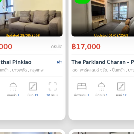
Updated 28/08/2568
Updated 01/08/2569
000
฿17,000
คอนโด
thai Pinklao
The Parkland Charan - P
เช่า
่นเกล้า , บางพลัด , กรุงเทพ
เดอะ พาร์คแลนด์ จรัญ - ปิ่นเกล้า , บ
1
ห้องน้ำ
1
ชั้นที่
13
30
ตร.ม.
ห้องนอน
1
ห้องน้ำ
1
ชั้นที่
12