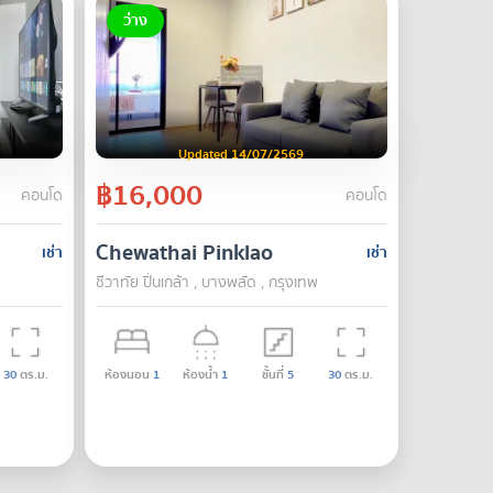
ว่าง
Updated 14/07/2569
฿16,000
คอนโด
คอนโด
Chewathai Pinklao
เช่า
เช่า
ชีวาทัย ปิ่นเกล้า , บางพลัด , กรุงเทพ
30
ตร.ม.
ห้องนอน
1
ห้องน้ำ
1
ชั้นที่
5
30
ตร.ม.