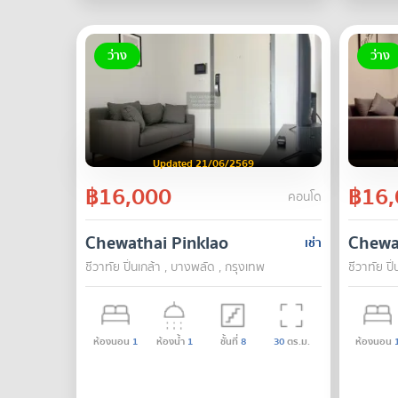
ว่าง
ว่าง
Updated 21/06/2569
฿16,000
฿16,
คอนโด
Chewathai Pinklao
Chewa
เช่า
ชีวาทัย ปิ่นเกล้า , บางพลัด , กรุงเทพ
ชีวาทัย ปิ
ห้องนอน
1
ห้องน้ำ
1
ชั้นที่
8
30
ตร.ม.
ห้องนอน