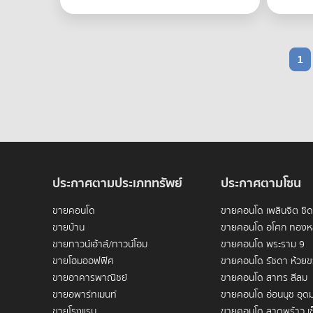
1
ประกาศตามประเภททรัพย์
ประกาศตามโซน
ขายคอนโด
ขายคอนโด เพลินจิต ชิ
ขายบ้าน
ขายคอนโด อโศก ทองห
ขายทาวน์เฮ้าส์/ทาวน์โฮม
ขายคอนโด พระราม 9
ขายโฮมออฟฟิศ
ขายคอนโด รัชดา ห้วย
ขายอาคารพาณิชย์
ขายคอนโด สาทร สีลม
ขายอพาร์ทเมนท์
ขายคอนโด อ่อนนุช อุดม
ขายโรงแรม
ขายคอนโด ลาดพร้าว เซ