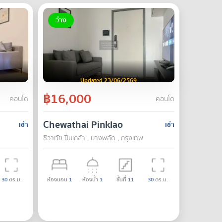
ว่าง
Updated 23/06/2569
฿16,000
คอนโด
คอนโด
Chewathai Pinklao
เช่า
เช่า
ชีวาทัย ปิ่นเกล้า , บางพลัด , กรุงเทพ
30
ตร.ม.
ห้องนอน
1
ห้องน้ำ
1
ชั้นที่
11
30
ตร.ม.