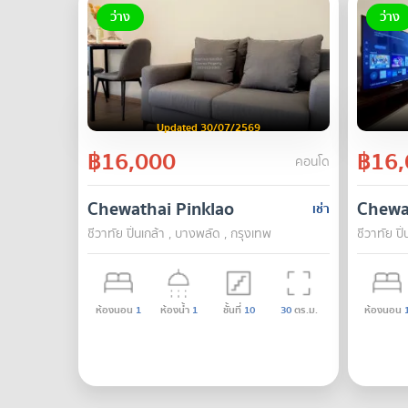
ว่าง
ว่าง
Updated 30/07/2569
฿16,000
฿16,
คอนโด
Chewathai Pinklao
Chewa
เช่า
ชีวาทัย ปิ่นเกล้า , บางพลัด , กรุงเทพ
ชีวาทัย ปิ
ห้องนอน
1
ห้องน้ำ
1
ชั้นที่
10
30
ตร.ม.
ห้องนอน