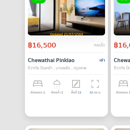
Updated 21/07/2569
฿16,500
฿16,
คอนโด
Chewathai Pinklao
Chewa
เช่า
ชีวาทัย ปิ่นเกล้า , บางพลัด , กรุงเทพ
ชีวาทัย ปิ
ห้องนอน
1
ห้องน้ำ
1
ชั้นที่
12
32
ตร.ม.
ห้องนอน