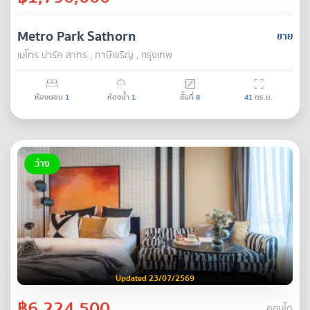
Metro Park Sathorn
ขาย
เมโทร ปาร์ค สาทร , ภาษีเจริญ , กรุงเทพ
ห้องนอน
1
ห้องน้ำ
1
ชั้นที่
8
41
ตร.ม.
ว่าง
Updated 23/07/2569
฿6,224,500
คอนโด