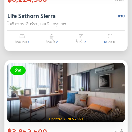
Life Sathorn Sierra
ขาย
ไลฟ์ สาทร เซียร์รา , ธนบุรี , กรุงเทพ
ห้องนอน
1
ห้องน้ำ
2
ชั้นที่
32
61
ตร.ม.
ว่าง
Updated 23/07/2569
฿3,852,500