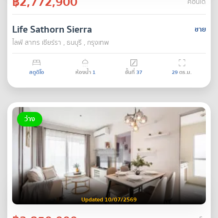
฿2,772,900
คอนโด
Life Sathorn Sierra
ขาย
ไลฟ์ สาทร เซียร์รา , ธนบุรี , กรุงเทพ
สตูดิโอ
ห้องน้ำ
1
ชั้นที่
37
29
ตร.ม.
ว่าง
Updated 10/07/2569