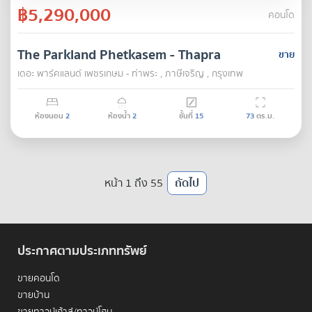
฿5,290,000
คอนโด
The Parkland Phetkasem - Thapra
ขาย
เดอะ พาร์คแลนด์ เพชรเกษม - ท่าพระ , ภาษีเจริญ , กรุงเทพ
ห้องนอน
2
ห้องน้ำ
2
ชั้นที่
15
73
ตร.ม.
หน้า 1 ถึง 55
ถัดไป
ประกาศตามประเภททรัพย์
ขายคอนโด
ขายบ้าน