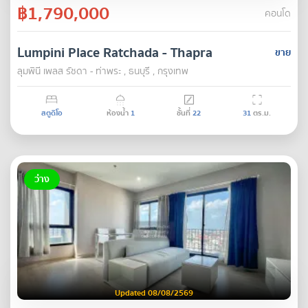
฿1,790,000
คอนโด
Lumpini Place Ratchada - Thapra
ขาย
ลุมพินี เพลส รัชดา - ท่าพระ , ธนบุรี , กรุงเทพ
สตูดิโอ
ห้องน้ำ
1
ชั้นที่
22
31
ตร.ม.
ว่าง
Updated 08/08/2569