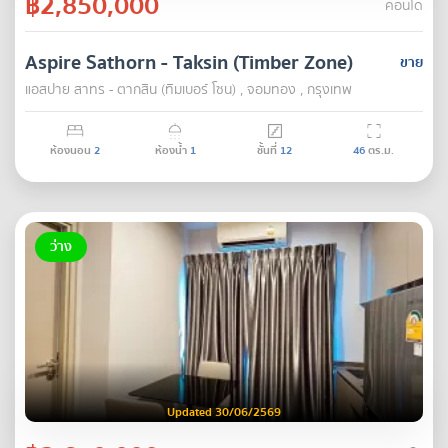
฿2,850,000
คอนโด
Aspire Sathorn - Taksin (Timber Zone)
ขาย
แอสปาย สาทร - ตากสิน (ทิมเบอร์ โซน) , จอมทอง , กรุงเทพ
ห้องนอน
2
ห้องน้ำ
1
ชั้นที่
12
46
ตร.ม.
ว่าง
Updated 30/06/2569