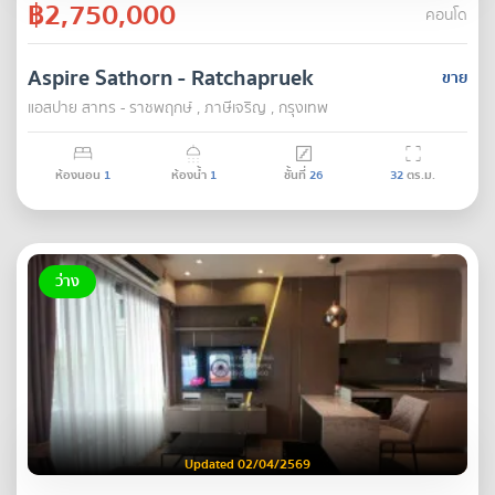
฿2,750,000
คอนโด
Aspire Sathorn - Ratchapruek
ขาย
แอสปาย สาทร - ราชพฤกษ์ , ภาษีเจริญ , กรุงเทพ
ห้องนอน
1
ห้องน้ำ
1
ชั้นที่
26
32
ตร.ม.
ว่าง
Updated 02/04/2569