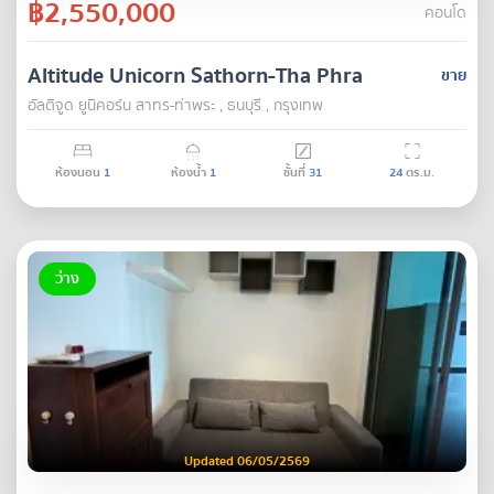
฿2,550,000
คอนโด
Altitude Unicorn Sathorn-Tha Phra
ขาย
อัลติจูด ยูนิคอร์น สาทร-ท่าพระ , ธนบุรี , กรุงเทพ
ห้องนอน
1
ห้องน้ำ
1
ชั้นที่
31
24
ตร.ม.
ว่าง
Updated 06/05/2569