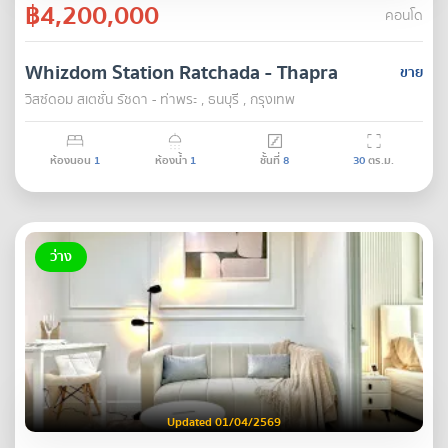
฿4,200,000
คอนโด
Whizdom Station Ratchada - Thapra
ขาย
วิสซ์ดอม สเตชั่น รัชดา - ท่าพระ , ธนบุรี , กรุงเทพ
ห้องนอน
1
ห้องน้ำ
1
ชั้นที่
8
30
ตร.ม.
ว่าง
Updated 01/04/2569