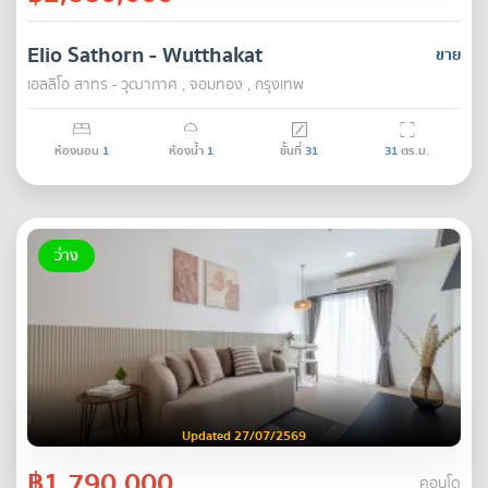
Elio Sathorn - Wutthakat
ขาย
เอลลิโอ สาทร - วุฒากาศ , จอมทอง , กรุงเทพ
ห้องนอน
1
ห้องน้ำ
1
ชั้นที่
31
31
ตร.ม.
ว่าง
Updated 27/07/2569
฿1,790,000
คอนโด