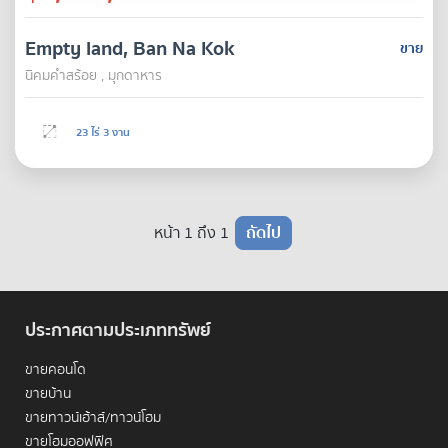
Empty land, Ban Na Kok
ขาย
นิคมคำสร้อย , มุกดาหาร
23 ไร่ 3 งาน
หน้า 1 ถึง 1
ถัดไป
ประกาศตามประเภททรัพย์
ขายคอนโด
ขายบ้าน
ขายทาวน์เฮ้าส์/ทาวน์โฮม
ขายโฮมออฟฟิศ