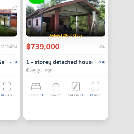
Updated 20/05/2568
฿739,000
์/ทาวน์โฮม
บ้าน
uang Satun Satun
atun Provincial Hall
1 - storey detached house 100 sq m. Sat
ขาย
ขาย
เมืองสตูล , สตูล
62
ตร.ว.
ห้องนอน
1
ห้องน้ำ
1
จำนวนชั้น
1
72
ตร.ว.