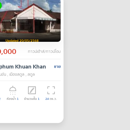
Updated 20/05/2568
,000
ทาวน์เฮ้าส์/ทาวน์โฮม
phum Khuan Khan
ขาย
ขัน , เมืองสตูล , สตูล
2
ห้องน้ำ
1
จำนวนชั้น
1
24
ตร.ว.