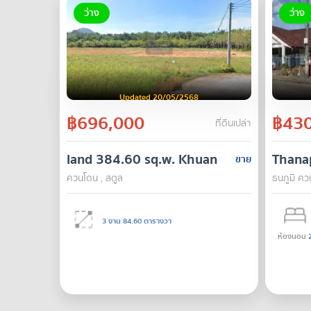
ว่าง
ว่าง
Updated 20/05/2568
฿696,000
฿430
ที่ดินเปล่า
land 384.60 sq.w. Khuan Don Satun
Thana
ขาย
ควนโดน , สตูล
ธนภูมิ ควน
3 งาน 84.60 ตารางวา
ห้องนอน