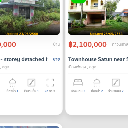
Updated 23/06/2568
Updated 23/05/2568
,000
฿2,100,000
บ้าน
ทาวน์เฮ้าส
 582 square meters, Satun
 - storey detached house area 22.40 square wah M
Townhouse Satun near S
ขาย
, สตูล
เมืองพัทลุง , สตูล
1
ห้องน้ำ
1
จำนวนชั้น
1
22
ตร.ว.
ห้องนอน
3
ห้องน้ำ
2
จำนวนชั้น
2