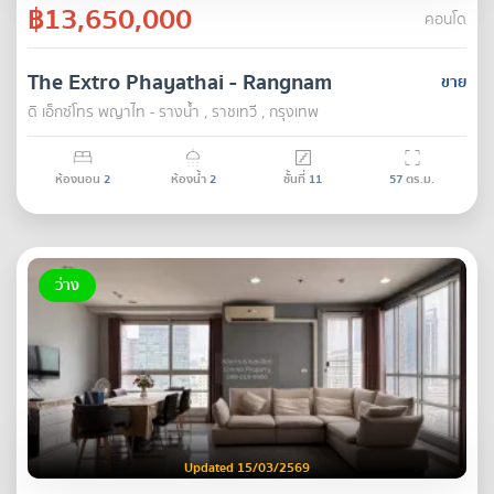
฿13,650,000
คอนโด
The Extro Phayathai - Rangnam
ขาย
ดิ เอ็กซ์โทร พญาไท - รางน้ำ , ราชเทวี , กรุงเทพ
ห้องนอน
2
ห้องน้ำ
2
ชั้นที่
11
57
ตร.ม.
ว่าง
Updated 15/03/2569