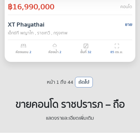
฿16,990,000
คอนโด
XT Phayathai
ขาย
เอ็กซ์ที พญาไท , ราชเทวี , กรุงเทพ
ห้องนอน
2
ห้องน้ำ
2
ชั้นที่
32
85
ตร.ม.
หน้า 1 ถึง 44
ถัดไป
ขายคอนโด ราชปรารภ – ถือ
ครองอสังหาริมทรัพย์ระดับ
แสดงรายละเอียดเพิ่มเติม
พรีเมียม บนพิกัดรอยต่อ