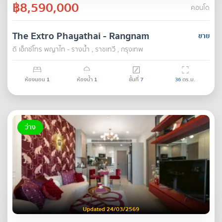
฿8,590,000
คอนโด
The Extro Phayathai - Rangnam
ขาย
ดิ เอ็กซ์โทร พญาไท - รางน้ำ , ราชเทวี , กรุงเทพ
ห้องนอน
1
ห้องน้ำ
1
ชั้นที่
7
36
ตร.ม.
ว่าง
Updated 24/03/2569