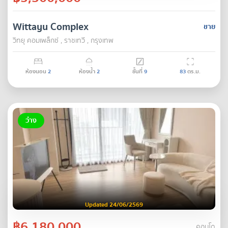
Wittayu Complex
ขาย
วิทยุ คอมเพล็กซ์ , ราชเทวี , กรุงเทพ
ห้องนอน
2
ห้องน้ำ
2
ชั้นที่
9
83
ตร.ม.
ว่าง
Updated 24/06/2569
฿6,180,000
คอนโด