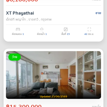
XT Phayathai
ขาย
เอ็กซ์ที พญาไท , ราชเทวี , กรุงเทพ
ห้องนอน
1
ห้องน้ำ
1
ชั้นที่
15
42
ตร.ม.
ว่าง
Updated 23/06/2569
฿15,300,000