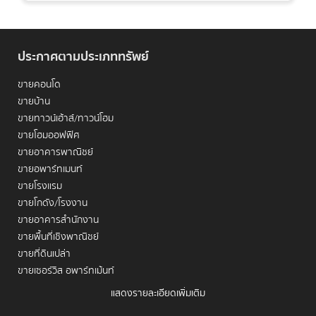
ประกาศตามประเภททรัพย์
ขายคอนโด
ขายบ้าน
ขายทาวน์เฮ้าส์/ทาวน์โฮม
ขายโฮมออฟฟิศ
การตัดสินใจครอบครองอสังหาริมทรัพย์ในย่านราชปรารภไม่
ขายอาคารพาณิชย์
ได้เป็นเพียงการหาที่อยู่อาศัย แต่คือการถือครอง "สินทรัพย์
ขายอพาร์ทเมนท์
เชิงกลยุทธ์" ที่มีมูลค่ามหาศาล ย่านนี้โดดเด่นด้วย "ความหา
ขายโรงแรม
ยากของที่ดิน (Scarcity)" เนื่องจากพื้นที่ส่วนใหญ่เป็นย่าน
ขายโกดัง/โรงงาน
การค้าเก่าแก่และเขตหน่วยงานราชการ ทำให้โครงการรูปแบบ
ขายอาคารสำนักงาน
Freehold กลายเป็นของล้ำค่าที่มีมูลค่าที่ไม่เคยลดลง การ
ขายพื้นที่เชิงพาณิชย์
เลือกซื้อจากการ
ขายคอนโด ราชปรารภ
จึงเป็นการเปลี่ยน
ขายที่ดินเปล่า
กระแสเงินสดให้เป็นทรัพย์สินที่มีสภาพคล่องสูงและพร้อม
ขายเซอร์วิส อพาร์ทเม้นท์
เติบโตอย่างมั่นคงในระยะยาว
แสดงรายละเอียดเพิ่มเติม
เช่าคอนโด