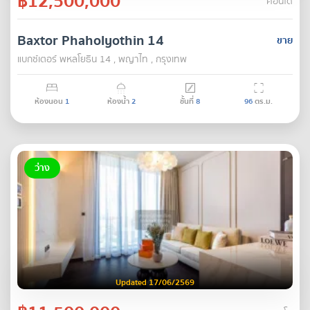
฿12,500,000
คอนโด
Baxtor Phaholyothin 14
ขาย
แบกซ์เตอร์ พหลโยธิน 14 , พญาไท , กรุงเทพ
ห้องนอน
1
ห้องน้ำ
2
ชั้นที่
8
96
ตร.ม.
ว่าง
Updated 17/06/2569