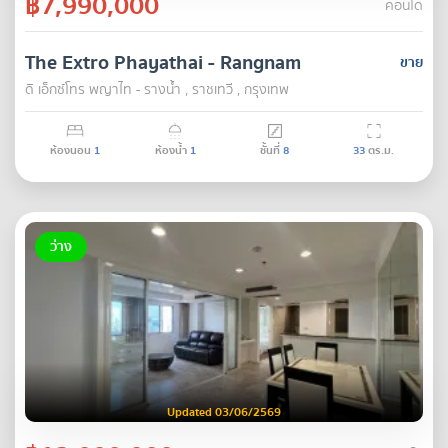
฿7,990,000
คอนโด
The Extro Phayathai - Rangnam
ขาย
ดิ เอ็กซ์โทร พญาไท - รางน้ำ , ราชเทวี , กรุงเทพ
ห้องนอน
1
ห้องน้ำ
1
ชั้นที่
8
33
ตร.ม.
ว่าง
Updated 03/06/2569