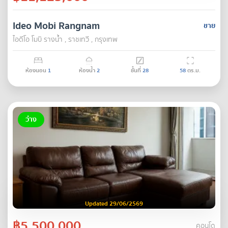
Ideo Mobi Rangnam
ขาย
ไอดีโอ โมบิ รางน้ำ , ราชเทวี , กรุงเทพ
ห้องนอน
1
ห้องน้ำ
2
ชั้นที่
28
58
ตร.ม.
ว่าง
Updated 29/06/2569
฿5,500,000
คอนโด