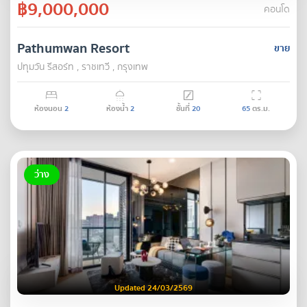
฿9,000,000
คอนโด
Pathumwan Resort
ขาย
ปทุมวัน รีสอร์ท , ราชเทวี , กรุงเทพ
ห้องนอน
2
ห้องน้ำ
2
ชั้นที่
20
65
ตร.ม.
ว่าง
Updated 24/03/2569