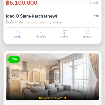
฿6,100,000
คอนโด
Ideo Q Siam-Ratchathewi
ขาย
ไอดีโอ คิว สยาม-ราชเทวี , ราชเทวี , กรุงเทพ
สตูดิโอ
ห้องน้ำ
1
ชั้นที่
34
35
ตร.ม.
ว่าง
Updated 11/05/2569