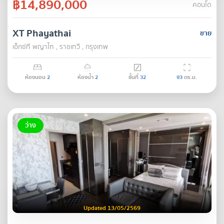
฿14,890,000
คอนโด
XT Phayathai
ขาย
เอ็กซ์ที พญาไท , ราชเทวี , กรุงเทพ
ห้องนอน
2
ห้องน้ำ
2
ชั้นที่
32
93
ตร.ม.
ว่าง
Updated 13/05/2569