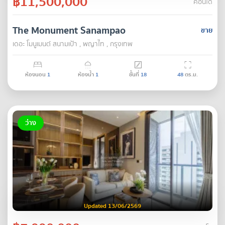
฿11,500,000
คอนโด
The Monument Sanampao
ขาย
เดอะ โมนูเมนต์ สนามเป้า , พญาไท , กรุงเทพ
ห้องนอน
1
ห้องน้ำ
1
ชั้นที่
18
48
ตร.ม.
ว่าง
Updated 13/06/2569