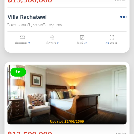
คอนโด
Villa Rachatewi
ขาย
วิลล่า ราชเทวี , ราชเทวี , กรุงเทพ
ห้องนอน
2
ห้องน้ำ
2
ชั้นที่
43
87
ตร.ม.
ว่าง
Updated 23/06/2569