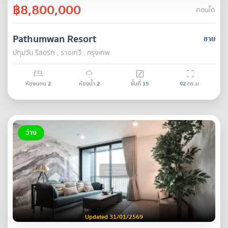
฿8,800,000
คอนโด
Pathumwan Resort
ขาย
ปทุมวัน รีสอร์ท , ราชเทวี , กรุงเทพ
ห้องนอน
2
ห้องน้ำ
2
ชั้นที่
15
92
ตร.ม.
ว่าง
Updated 31/01/2569