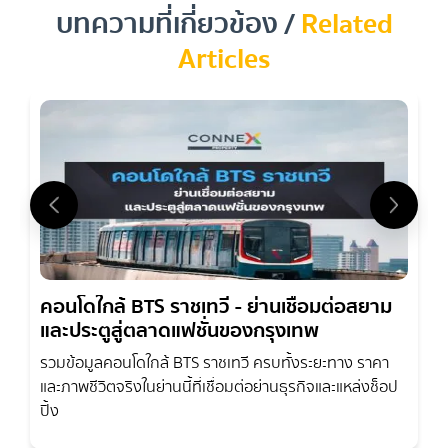
บนทำเลที่เปลี่ยนทุกนาทีให้เป็น
บทความที่เกี่ยวข้อง /
Related
โอกาส
Articles
คอนโดใกล้ BTS ราชเทวี - ย่านเชื่อมต่อสยาม
และประตูสู่ตลาดแฟชั่นของกรุงเทพ
รวมข้อมูลคอนโดใกล้ BTS ราชเทวี ครบทั้งระยะทาง ราคา
และภาพชีวิตจริงในย่านนี้ที่เชื่อมต่อย่านธุรกิจและแหล่งช็อป
ปิ้ง