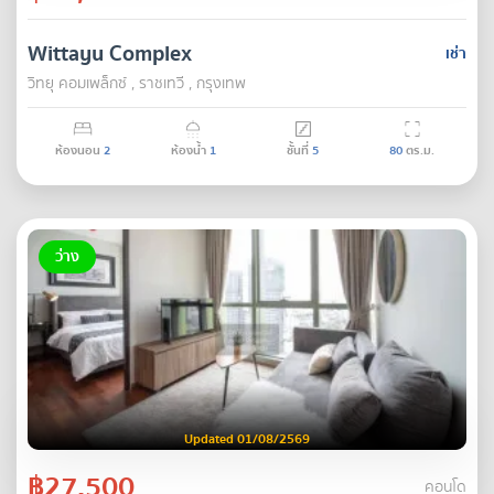
Wittayu Complex
เช่า
วิทยุ คอมเพล็กซ์ , ราชเทวี , กรุงเทพ
ห้องนอน
2
ห้องน้ำ
1
ชั้นที่
5
80
ตร.ม.
ว่าง
Updated 01/08/2569
฿27,500
คอนโด