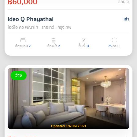
฿60,000
คอนโด
Ideo Q Phayathai
เช่า
ไอดีโอ คิว พญาไท , ราชเทวี , กรุงเทพ
ห้องนอน
2
ห้องน้ำ
2
ชั้นที่
31
75
ตร.ม.
ว่าง
Updated 19/06/2569