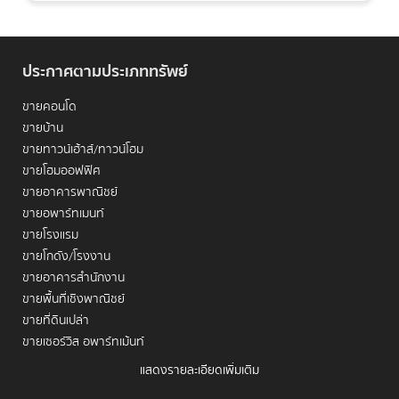
ประกาศตามประเภททรัพย์
ขายคอนโด
ขายบ้าน
ขายทาวน์เฮ้าส์/ทาวน์โฮม
ขายโฮมออฟฟิศ
ขายอาคารพาณิชย์
ขายอพาร์ทเมนท์
หากคุณกำลังมองหาพิกัดที่พักอาศัยที่รวมเอาความสะดวก
ขายโรงแรม
สบายของการเดินทางเข้าสู่ใจกลางเมืองและการเข้าถึงแหล่ง
ขายโกดัง/โรงงาน
ไลฟ์สไตล์ระดับโลกไว้ด้วยกัน การตัดสินใจ
เช่าคอนโด
ขายอาคารสำนักงาน
ราชปรารภ
คือการวางตำแหน่งชีวิตให้อยู่บนจุดยุทธศาสตร์ที่
ขายพื้นที่เชิงพาณิชย์
"ซื้อเวลา (Buying Time)" ได้อย่างแท้จริง ย่านนี้ไม่ใช่เพียงแค่
ขายที่ดินเปล่า
พื้นที่เศรษฐกิจที่สำคัญ แต่ยังเป็นรอยต่อที่เชื่อมระหว่างย่าน
ขายเซอร์วิส อพาร์ทเม้นท์
การค้าดั้งเดิมอย่างประตูน้ำและย่านธุรกิจสมัยใหม่ในโซน
แสดงรายละเอียดเพิ่มเติม
พญาไทและพระราม 9 การเลือกอยู่ที่นี่จะช่วยให้คุณประหยัด
เช่าคอนโด
เวลาเดินทางได้อย่างมหาศาล เพื่อนำเวลาเหล่านั้นไปสนุกกับ