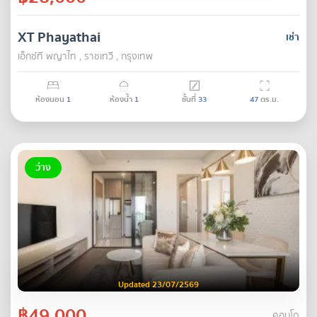
XT Phayathai
เช่า
เอ็กซ์ที พญาไท , ราชเทวี , กรุงเทพ
ห้องนอน
1
ห้องน้ำ
1
ชั้นที่
33
47
ตร.ม.
ว่าง
Updated 23/07/2569
฿49,000
คอนโด