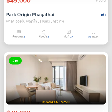
฿49,000
คอนโด
Park Origin Phayathai
เช่า
พาร์ค ออริจิ้น พญาไท , ราชเทวี , กรุงเทพ
ห้องนอน
2
ห้องน้ำ
2
ชั้นที่
27
55
ตร.ม.
ว่าง
Updated 14/07/2569