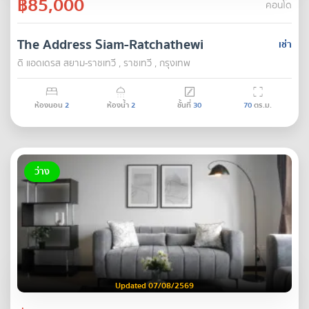
฿85,000
คอนโด
The Address Siam-Ratchathewi
เช่า
ดิ แอดเดรส สยาม-ราชเทวี , ราชเทวี , กรุงเทพ
ห้องนอน
2
ห้องน้ำ
2
ชั้นที่
30
70
ตร.ม.
ว่าง
Updated 07/08/2569