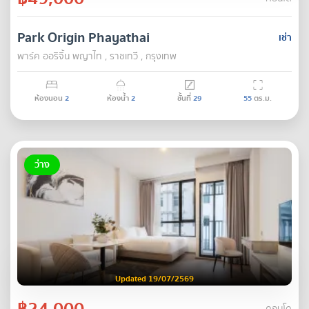
Park Origin Phayathai
เช่า
พาร์ค ออริจิ้น พญาไท , ราชเทวี , กรุงเทพ
ห้องนอน
2
ห้องน้ำ
2
ชั้นที่
29
55
ตร.ม.
ว่าง
Updated 19/07/2569
฿24,000