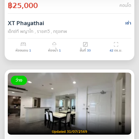
฿25,000
คอนโด
XT Phayathai
เช่า
เอ็กซ์ที พญาไท , ราชเทวี , กรุงเทพ
ห้องนอน
1
ห้องน้ำ
1
ชั้นที่
33
42
ตร.ม.
ว่าง
Updated 31/07/2569