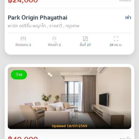
คอนโด
Park Origin Phayathai
เช่า
พาร์ค ออริจิ้น พญาไท , ราชเทวี , กรุงเทพ
ห้องนอน
1
ห้องน้ำ
1
ชั้นที่
27
29
ตร.ม.
ว่าง
Updated 18/07/2569