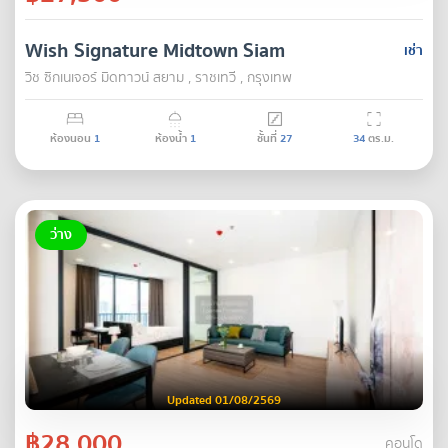
Wish Signature Midtown Siam
เช่า
วิช ซิกเนเจอร์ มิดทาวน์ สยาม , ราชเทวี , กรุงเทพ
ห้องนอน
1
ห้องน้ำ
1
ชั้นที่
27
34
ตร.ม.
ว่าง
Updated 01/08/2569
฿28,000
คอนโด