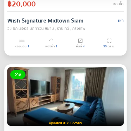
฿20,000
คอนโด
Wish Signature Midtown Siam
เช่า
วิช ซิกเนเจอร์ มิดทาวน์ สยาม , ราชเทวี , กรุงเทพ
ห้องนอน
1
ห้องน้ำ
1
ชั้นที่
4
33
ตร.ม.
ว่าง
Updated 01/08/2569