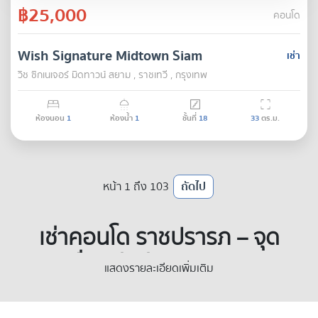
฿25,000
คอนโด
Wish Signature Midtown Siam
เช่า
วิช ซิกเนเจอร์ มิดทาวน์ สยาม , ราชเทวี , กรุงเทพ
ห้องนอน
1
ห้องน้ำ
1
ชั้นที่
18
33
ตร.ม.
หน้า 1 ถึง 103
ถัดไป
เช่าคอนโด ราชปรารภ – จุด
เชื่อมต่อย่านธุรกิจและ
แสดงรายละเอียดเพิ่มเติม
ศูนย์กลางแฟชั่นระดับสากล