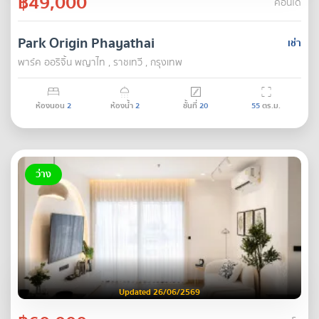
฿49,000
คอนโด
Park Origin Phayathai
เช่า
พาร์ค ออริจิ้น พญาไท , ราชเทวี , กรุงเทพ
ห้องนอน
2
ห้องน้ำ
2
ชั้นที่
20
55
ตร.ม.
ว่าง
Updated 26/06/2569