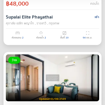
฿48,000
คอนโด
Supalai Elite Phayathai
เช่า
ศุภาลัย เอลีท พญาไท , ราชเทวี , กรุงเทพ
ห้องนอน
2
ห้องน้ำ
2
ชั้นที่
10
94
ตร.ม.
ว่าง
Updated 01/08/2569