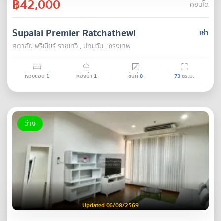
฿42,000
คอนโด
Supalai Premier Ratchathewi
เช่า
ศุภาลัย พรีเมียร์ ราชเทวี , ปทุมวัน , กรุงเทพ
ห้องนอน
1
ห้องน้ำ
1
ชั้นที่
8
73
ตร.ม.
ว่าง
Updated 06/08/2569