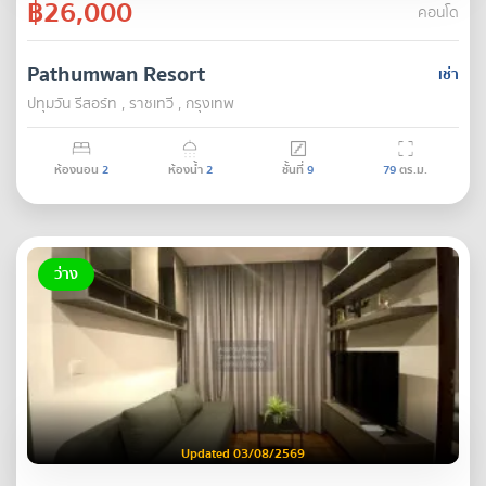
฿26,000
คอนโด
Pathumwan Resort
เช่า
ปทุมวัน รีสอร์ท , ราชเทวี , กรุงเทพ
ห้องนอน
2
ห้องน้ำ
2
ชั้นที่
9
79
ตร.ม.
ว่าง
Updated 03/08/2569