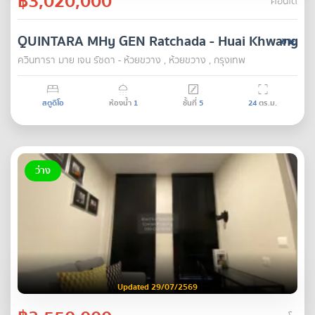
฿3,020,000
คอนโด
QUINTARA MHy GEN Ratchada - Huai Khwang
ขาย
ควินทารา มาย เจน รัชดา - ห้วยขวาง , ห้วยขวาง , กรุงเทพ
สตูดิโอ
ห้องน้ำ
1
ชั้นที่
5
24
ตร.ม.
ว่าง
Updated 29/07/2569