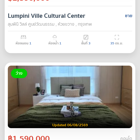
Lumpini Ville Cultural Center
ขาย
ลุมพินี วิลล์ ศูนย์วัฒนธรรม , ห้วยขวาง , กรุงเทพ
ห้องนอน
1
ห้องน้ำ
1
ชั้นที่
3
35
ตร.ม.
ว่าง
Updated 06/08/2569
฿1,590,000
คอนโด