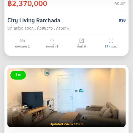
฿2,370,000
คอนโด
City Living Ratchada
ขาย
ซิตี้ ลิฟวิ่ง รัชดา , ห้วยขวาง , กรุงเทพ
ห้องนอน
1
ห้องน้ำ
1
ชั้นที่
8
37
ตร.ม.
ว่าง
Updated 24/07/2569