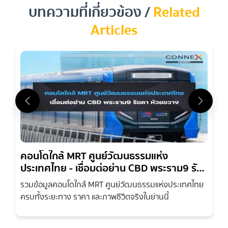
และเจ้าของคอนโด
บทความที่เกี่ยวข้อง /
Related
Articles
คอนโดใกล้ MRT ศูนย์วัฒนธรรมแห่ง
ประเทศไทย - เชื่อมต่อย่าน CBD พระราม9 รัช
คุณคือนักวิเคราะห์ นักลงทุน หรือเจ้าของคอนโดที่ต้องการ
ขาย
ดา ห้วยขวาง
รวมข้อมูลคอนโดใกล้ MRT ศูนย์วัฒนธรรมแห่งประเทศไทย
คอนโด ศูนย์วัฒนธรรม
และกำลังมองหาข้อมูลเชิงลึกและการ
ครบทั้งระยะทาง ราคา และภาพชีวิตจริงในย่านนี้
วิเคราะห์ตลาดเพื่อประกอบการตัดสินใจซื้อหรือขายใช่ไหม?
บทความนี้จะให้ข้อมูลเชิงลึกและการวิเคราะห์ที่ครอบคลุมสำหรับ
คุณ โดยเน้นถึงศักยภาพการลงทุนที่แข็งแกร่งและแนวโน้มการ