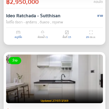
฿2,950,000
คอนโด
Ideo Ratchada - Sutthisan
ขาย
ไอดีโอ รัชดา - สุทธิสาร , ดินแดง , กรุงเทพ
สตูดิโอ
ห้องน้ำ
1
ชั้นที่
15
29
ตร.ม.
ว่าง
Updated 27/07/2569