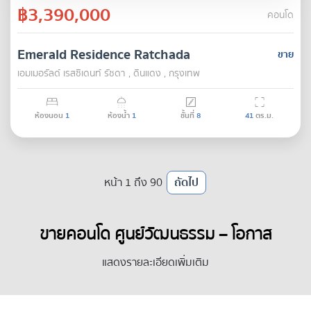
฿3,390,000
คอนโด
Emerald Residence Ratchada
ขาย
เอมเมอรัลด์ เรสซิเดนท์ รัชดา , ดินแดง , กรุงเทพ
ห้องนอน
1
ห้องน้ำ
1
ชั้นที่
8
41
ตร.ม.
หน้า 1 ถึง 90
ถัดไป
ขายคอนโด ศูนย์วัฒนธรรม – โอกาส
ลงทุนที่แข็งแกร่งในย่าน CBD และ
แสดงรายละเอียดเพิ่มเติม
วัฒนธรรม: บทวิเคราะห์สำหรับนักลงทุน