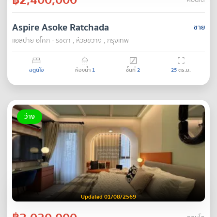
คอนโด
Aspire Asoke Ratchada
ขาย
แอสปาย อโศก - รัชดา , ห้วยขวาง , กรุงเทพ
สตูดิโอ
ห้องน้ำ
1
ชั้นที่
2
25
ตร.ม.
ว่าง
Updated 01/08/2569