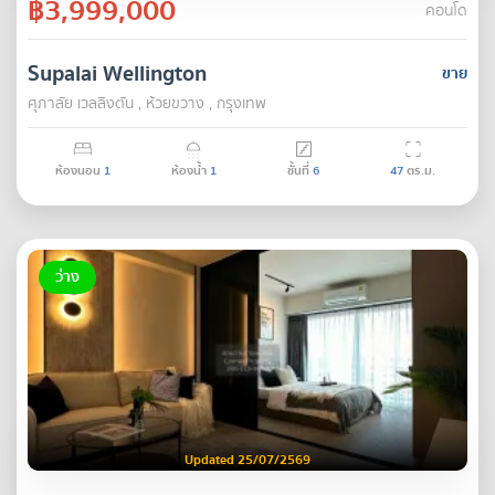
฿3,999,000
คอนโด
Supalai Wellington
ขาย
ศุภาลัย เวลลิงตัน , ห้วยขวาง , กรุงเทพ
ห้องนอน
1
ห้องน้ำ
1
ชั้นที่
6
47
ตร.ม.
ว่าง
Updated 25/07/2569