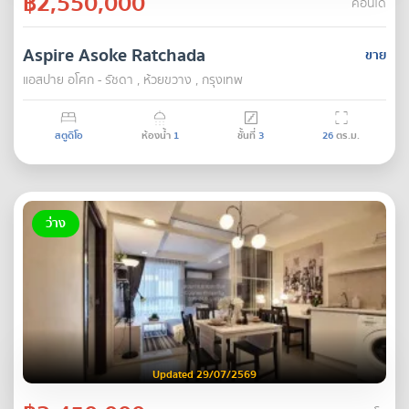
฿2,550,000
คอนโด
Aspire Asoke Ratchada
ขาย
แอสปาย อโศก - รัชดา , ห้วยขวาง , กรุงเทพ
สตูดิโอ
ห้องน้ำ
1
ชั้นที่
3
26
ตร.ม.
ว่าง
Updated 29/07/2569