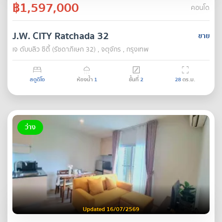
฿1,597,000
คอนโด
J.W. CITY Ratchada 32
ขาย
เจ ดับบลิว ซิตี้ (รัชดาภิเษก 32) , จตุจักร , กรุงเทพ
สตูดิโอ
ห้องน้ำ
1
ชั้นที่
2
28
ตร.ม.
ว่าง
Updated 16/07/2569