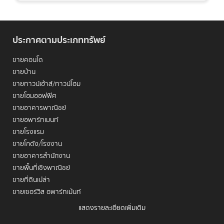
ทำเลนี้
ประกาศตามประเภททรัพย์
ขายคอนโด
ขายบ้าน
1. สารสิน: ทำเลทองของการลงทุนคอนโด
ขายทาวน์เฮ้าส์/ทาวน์โฮม
ขายโฮมออฟฟิศ
ระดับลักชัวรีที่ยังคงเป็นที่ต้องการ
ขายอาคารพาณิชย์
ขายอพาร์ทเมนท์
สารสิน
ไม่ใช่เพียงแค่ชื่อถนน แต่คือสัญลักษณ์ของความหรูหรา
ขายโรงแรม
ความสงบ และการลงทุนที่มั่นคงใจกลางกรุงเทพฯ ด้วยความ
ขายโกดัง/โรงงาน
พิเศษในการเป็นทำเลที่อยู่อาศัยระดับ Luxury ที่มีความเป็นส่วน
ตัวสูง พร้อมการเข้าถึงพื้นที่สีเขียวขนาดใหญ่อย่าง
สวนลุมพินี
ขายอาคารสำนักงาน
ได้อย่างง่ายดาย ทำให้ที่นี่เป็นหนึ่งในทำเลที่นักลงทุนและผู้ซื้อระดับ
ขายพื้นที่เชิงพาณิชย์
บนยังคงให้ความสนใจอย่างไม่เสื่อมคลาย
สารสิน: ทำเลทองของ
ขายที่ดินเปล่า
การลงทุนคอนโดระดับลักชัวรีที่ยังคงเป็นที่ต้องการ
ขายเซอร์วิส อพาร์ทเม้นท์
ศักยภาพทำเล: ใกล้สวนลุมพินี, โรงแรม 5 ดาว, แหล่งรวม
แสดงรายละเอียดเพิ่มเติม
เช่าคอนโด
สำนักงานใหญ่, ดีมานด์สูงจากกลุ่ม High Net Worth Individual