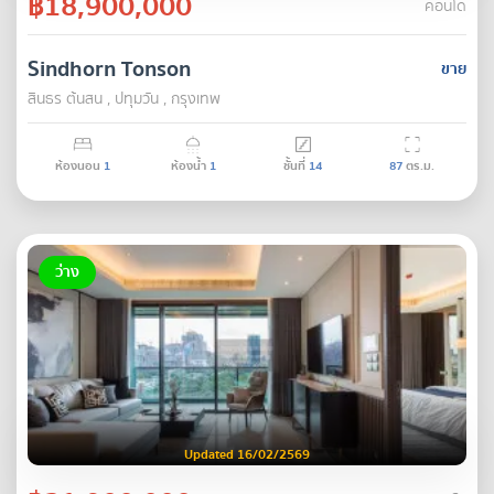
฿18,900,000
คอนโด
Sindhorn Tonson
ขาย
สินธร ต้นสน , ปทุมวัน , กรุงเทพ
ห้องนอน
1
ห้องน้ำ
1
ชั้นที่
14
87
ตร.ม.
ว่าง
Updated 16/02/2569