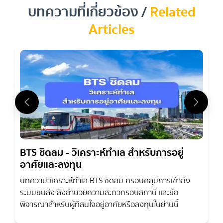
โด
บทความที่เกี่ยวข้อง /
Related
Articles
BTS ชิดลม - วิเคราะห์ทำเล สำหรับการอยู่
อาศัยและลงทุน
คุณคือนักวิเคราะห์ นักลงทุน หรือเจ้าของคอนโดที่ต้องการ
ขาย
คอนโด สารสิน
และกำลังมองหาข้อมูลเชิงลึกและการวิเคราะห์
บทความวิเคราะห์ทำเล BTS ชิดลม ครอบคลุมการเข้าถึง
ตลาดเพื่อประกอบการตัดสินใจซื้อหรือขายใช่ไหม? บทความนี้จะให้
ระบบขนส่ง สิ่งอำนวยความสะดวกรอบสถานี และข้อ
ข้อมูลเชิงลึกและการวิเคราะห์ที่ครอบคลุมสำหรับคุณ โดยเน้นถึง
พิจารณาสำหรับผู้ที่สนใจอยู่อาศัยหรือลงทุนในย่านนี้
ศักยภาพการลงทุนที่แข็งแกร่งในอสังหาริมทรัพย์พรีเมียมของ