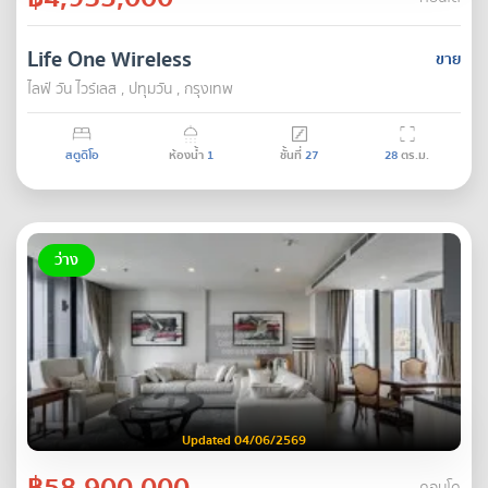
Life One Wireless
ขาย
ไลฟ์ วัน ไวร์เลส , ปทุมวัน , กรุงเทพ
สตูดิโอ
ห้องน้ำ
1
ชั้นที่
27
28
ตร.ม.
ว่าง
Updated 04/06/2569
฿58,900,000