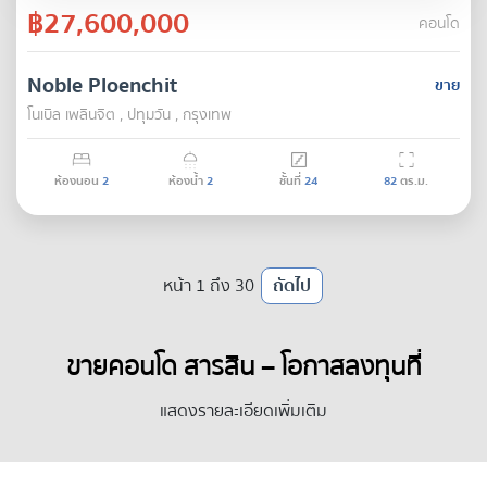
฿27,600,000
คอนโด
Noble Ploenchit
ขาย
โนเบิล เพลินจิต , ปทุมวัน , กรุงเทพ
ห้องนอน
2
ห้องน้ำ
2
ชั้นที่
24
82
ตร.ม.
หน้า 1 ถึง 30
ถัดไป
ขายคอนโด สารสิน – โอกาสลงทุนที่
แข็งแกร่งในอสังหาริมทรัพย์พรีเมียม: บท
แสดงรายละเอียดเพิ่มเติม
วิเคราะห์สำหรับนักลงทุนและเจ้าของคอน