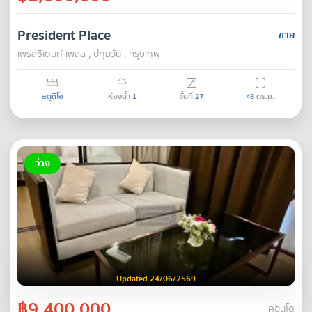
President Place
ขาย
เพรสซิเดนท์ เพลส , ปทุมวัน , กรุงเทพ
สตูดิโอ
ห้องน้ำ
1
ชั้นที่
27
48
ตร.ม.
ว่าง
Updated 24/06/2569
฿9,400,000
คอนโด