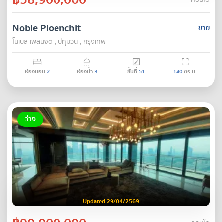
คอนโด
Noble Ploenchit
ขาย
โนเบิล เพลินจิต , ปทุมวัน , กรุงเทพ
ห้องนอน
2
ห้องน้ำ
3
ชั้นที่
51
140
ตร.ม.
ว่าง
Updated 29/04/2569