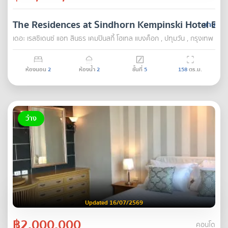
The Residences at Sindhorn Kempinski Hotel Ba
ขาย
เดอะ เรสซิเดนซ์ แอท สินธร เคมปินสกี้ โฮเทล แบงค็อก , ปทุมวัน , กรุงเทพ
ห้องนอน
2
ห้องน้ำ
2
ชั้นที่
5
158
ตร.ม.
ว่าง
Updated 16/07/2569
฿2,000,000
คอนโด