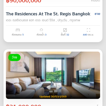
฿90,000,000
คอนโด
The Residences At The St. Regis Bangkok
ขาย
เดอะ เรสซิเดนเซส แอท เดอะ เซนต์ รีจิส , ปทุมวัน , กรุงเทพ
ห้องนอน
5
ห้องน้ำ
3
ชั้นที่
32
440
ตร.ม.
ว่าง
Updated 30/03/2569