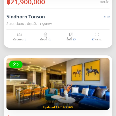
฿21,900,000
คอนโด
Sindhorn Tonson
ขาย
สินธร ต้นสน , ปทุมวัน , กรุงเทพ
ห้องนอน
1
ห้องน้ำ
1
ชั้นที่
15
87
ตร.ม.
ว่าง
Updated 12/02/2569