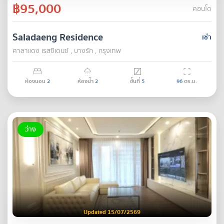
฿95,000
คอนโด
Saladaeng Residence
เช่า
ศาลาแดง เรสซิเดนซ์ , บางรัก , กรุงเทพ
ห้องนอน
2
ห้องน้ำ
2
ชั้นที่
5
96
ตร.ม.
ว่าง
Updated 15/07/2569