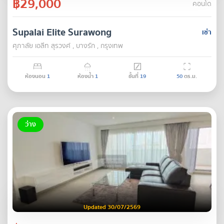
฿29,000
คอนโด
Supalai Elite Surawong
เช่า
ศุภาลัย เอลีท สุรวงศ์ , บางรัก , กรุงเทพ
ห้องนอน
1
ห้องน้ำ
1
ชั้นที่
19
50
ตร.ม.
ว่าง
Updated 30/07/2569