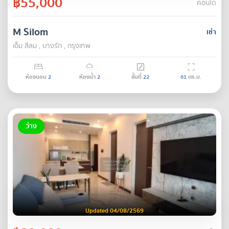
฿55,000
คอนโด
M Silom
เช่า
เอ็ม สีลม , บางรัก , กรุงเทพ
ห้องนอน
2
ห้องน้ำ
2
ชั้นที่
22
61
ตร.ม.
ว่าง
Updated 04/08/2569