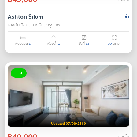
Ashton Silom
เช่า
แอชตัน สีลม , บางรัก , กรุงเทพ
ห้องนอน
1
ห้องน้ำ
1
ชั้นที่
12
50
ตร.ม.
ว่าง
Updated 07/08/2569
฿40,000