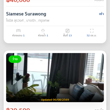
คอนโด
Siamese Surawong
เช่า
ไซมิส สุรวงศ์ , บางรัก , กรุงเทพ
ห้องนอน
1
ห้องน้ำ
1
ชั้นที่
13
52
ตร.ม.
ว่าง
Updated 06/08/2569