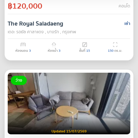
฿120,000
คอนโด
The Royal Saladaeng
เช่า
เดอะ รอยัล ศาลาแดง , บางรัก , กรุงเทพ
ห้องนอน
3
ห้องน้ำ
3
ชั้นที่
15
150
ตร.ม.
ว่าง
Updated 15/07/2569