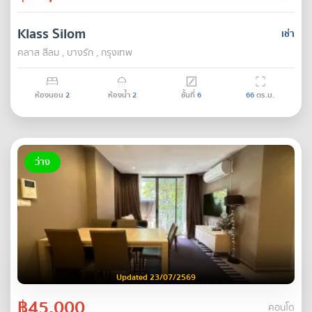
Klass Silom
เช่า
คลาส สีลม , บางรัก , กรุงเทพ
ห้องนอน
2
ห้องน้ำ
2
ชั้นที่
6
66
ตร.ม.
ว่าง
Updated 23/07/2569
฿45,000
คอนโด