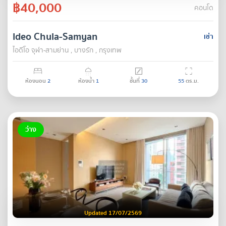
฿40,000
คอนโด
Ideo Chula-Samyan
เช่า
ไอดีโอ จุฬา-สามย่าน , บางรัก , กรุงเทพ
ห้องนอน
2
ห้องน้ำ
1
ชั้นที่
30
55
ตร.ม.
ว่าง
Updated 17/07/2569