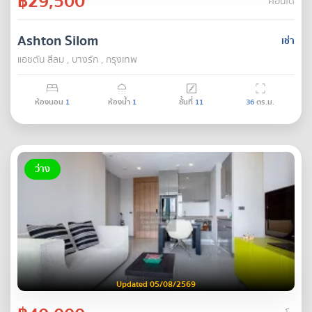
฿29,500
คอนโด
Ashton Silom
เช่า
แอชตัน สีลม , บางรัก , กรุงเทพ
ห้องนอน
1
ห้องน้ำ
1
ชั้นที่
11
36
ตร.ม.
ว่าง
Updated 05/08/2569