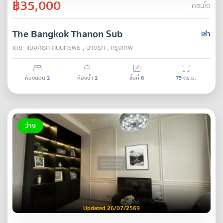
฿35,000
คอนโด
The Bangkok Thanon Sub
เช่า
เดอะ แบงค็อก ถนนทรัพย์ , บางรัก , กรุงเทพ
ห้องนอน
2
ห้องน้ำ
2
ชั้นที่
8
75
ตร.ม.
ว่าง
Updated 26/07/2569