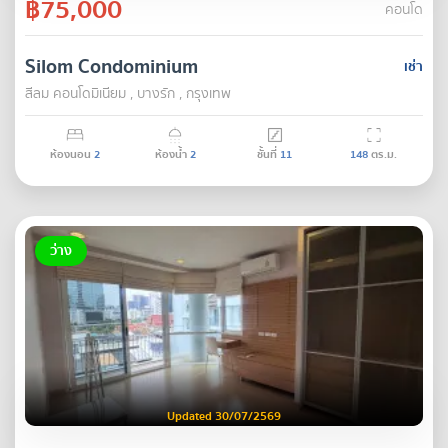
฿75,000
คอนโด
Silom Condominium
เช่า
สีลม คอนโดมิเนียม , บางรัก , กรุงเทพ
ห้องนอน
2
ห้องน้ำ
2
ชั้นที่
11
148
ตร.ม.
ว่าง
Updated 30/07/2569