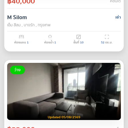
฿40,000
คอนโด
M Silom
เช่า
เอ็ม สีลม , บางรัก , กรุงเทพ
ห้องนอน
1
ห้องน้ำ
1
ชั้นที่
10
52
ตร.ม.
ว่าง
Updated 05/08/2569