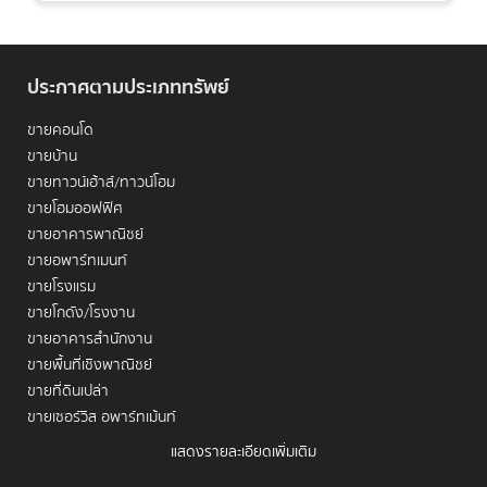
ประกาศตามประเภททรัพย์
ขายคอนโด
ขายบ้าน
ขายทาวน์เฮ้าส์/ทาวน์โฮม
ย่าน
บางรัก
คือทำเลที่เต็มไปด้วยเรื่องราว มีเสน่ห์เฉพาะตัวที่หาไม่
ขายโฮมออฟฟิศ
ได้จากย่าน CBD อื่น ๆ เป็นการผสมผสานที่ลงตัวระหว่างความ
ขายอาคารพาณิชย์
เป็นชุมชนเก่าแก่ริมแม่น้ำเจ้าพระยา กับการเข้าถึงย่านธุรกิจสมัย
ขายอพาร์ทเมนท์
ใหม่อย่างสีลม-สาทรได้ง่าย การ
เช่าคอนโด บางรัก
จึงมอบความ
ขายโรงแรม
คุ้มค่าและประสบการณ์การใช้ชีวิตที่ไม่เหมือนใคร โดยเฉพาะอย่าง
ขายโกดัง/โรงงาน
ยิ่งสำหรับผู้ที่ต้องการความสะดวกในการเดินทางด้วยรถไฟฟ้า แต่
ยังคงมองหาที่พักที่อยู่ในราคาที่ "เข้าถึงได้ง่ายกว่า" ย่าน CBD ชั้น
ขายอาคารสำนักงาน
ใน บทความนี้จะพาคุณเจาะลึกตลาดเช่าคอนโดบางรัก เพื่อค้นหา
ขายพื้นที่เชิงพาณิชย์
ตัวเลือกที่ดีที่สุดที่ตอบโจทย์ไลฟ์สไตล์และงบประมาณของคุณ
ขายที่ดินเปล่า
ขายเซอร์วิส อพาร์ทเม้นท์
แสดงรายละเอียดเพิ่มเติม
เช่าคอนโด