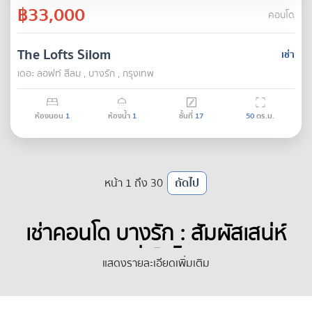
฿33,000
คอนโด
The Lofts Silom
เช่า
เดอะ ลอฟท์ สีลม , บางรัก , กรุงเทพ
ห้องนอน
1
ห้องน้ำ
1
ชั้นที่
17
50
ตร.ม.
หน้า 1 ถึง 30
ถัดไป
เช่าคอนโด บางรัก : สัมผัสเสน่ห์
ย่านเก่าแก่ที่เต็มไปด้วยสีสัน
แสดงรายละเอียดเพิ่มเติม