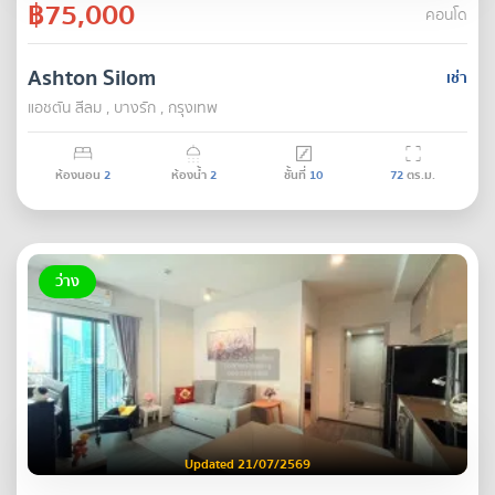
฿75,000
คอนโด
Ashton Silom
เช่า
แอชตัน สีลม , บางรัก , กรุงเทพ
ห้องนอน
2
ห้องน้ำ
2
ชั้นที่
10
72
ตร.ม.
ว่าง
Updated 21/07/2569