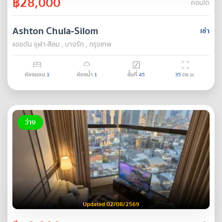
฿28,000
คอนโด
Ashton Chula-Silom
เช่า
แอชตัน จุฬา-สีลม , บางรัก , กรุงเทพ
ห้องนอน
1
ห้องน้ำ
1
ชั้นที่
45
35
ตร.ม.
ว่าง
Updated 02/08/2569