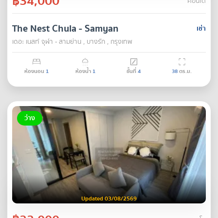
฿34,000
คอนโด
The Nest Chula - Samyan
เช่า
เดอะ เนสท์ จุฬา - สามย่าน , บางรัก , กรุงเทพ
ห้องนอน
1
ห้องน้ำ
1
ชั้นที่
4
38
ตร.ม.
ว่าง
Updated 03/08/2569