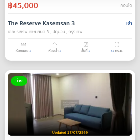
฿45,000
คอนโด
The Reserve Kasemsan 3
เช่า
เดอะ รีเซิร์ฟ เกษมสันต์ 3 , ปทุมวัน , กรุงเทพ
ห้องนอน
2
ห้องน้ำ
2
ชั้นที่
2
71
ตร.ม.
ว่าง
Updated 17/07/2569