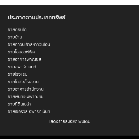
ประกาศตามประเภททรัพย์
ขายคอนโด
ขายบ้าน
หากจะมองหาทำเลที่สะท้อนถึงการปรับตัวของกรุงเทพฯ สู่
ขายทาวน์เฮ้าส์/ทาวน์โฮม
เมืองสมัยใหม่ได้อย่างชัดเจนที่สุด "สามย่าน" คือหนึ่งในคำ
ขายโฮมออฟฟิศ
ตอบอันดับต้นๆ ย่านนี้ไม่ได้เป็นเพียงพื้นที่การศึกษาที่มี
ขายอาคารพาณิชย์
ประวัติศาสตร์ยาวนาน แต่ได้กลายเป็น Smart City ต้นแบบที่
ขายอพาร์ทเมนท์
ผสมผสานวิถีชีวิตดั้งเดิมเข้ากับนวัตกรรมและแหล่งไลฟ์สไตล์
ขายโรงแรม
ระดับโลก การตัดสินใจ
เช่าคอนโด สามย่าน
จึงไม่ใช่แค่การหา
ขายโกดัง/โรงงาน
ที่พัก แต่คือการก้าวเข้ามาอยู่ใน Ecosystem ที่เอื้อต่อการ
ขายอาคารสำนักงาน
เรียนรู้และการทำงานอย่างมีประสิทธิภาพ บนทำเลที่เชื่อมต่อ
ขายพื้นที่เชิงพาณิชย์
ย่านธุรกิจสีลม-สาทร และย่านช้อปปิ้งสยามไว้ด้วยกันอย่าง
ขายที่ดินเปล่า
ลงตัว
ขายเซอร์วิส อพาร์ทเม้นท์
1. ภาพรวมทำเล
แสดงรายละเอียดเพิ่มเติม
เช่าคอนโด
เช่าบ้าน