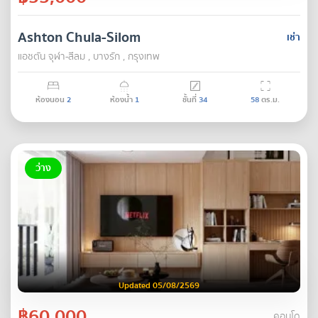
Ashton Chula-Silom
เช่า
แอชตัน จุฬา-สีลม , บางรัก , กรุงเทพ
ห้องนอน
2
ห้องน้ำ
1
ชั้นที่
34
58
ตร.ม.
ว่าง
Updated 05/08/2569
฿60,000
คอนโด