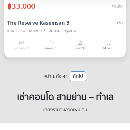
฿33,000
คอนโด
The Reserve Kasemsan 3
เช่า
เดอะ รีเซิร์ฟ เกษมสันต์ 3 , ปทุมวัน , กรุงเทพ
ห้องนอน
1
ห้องน้ำ
1
ชั้นที่
3
44
ตร.ม.
หน้า 1 ถึง 44
ถัดไป
เช่าคอนโด สามย่าน – ทำเล
ทองสำหรับอยู่อาศัยและลงทุน
แสดงรายละเอียดเพิ่มเติม