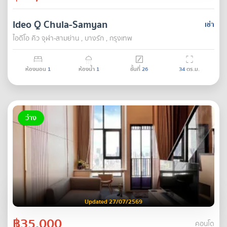
Ideo Q Chula-Samyan
เช่า
ไอดีโอ คิว จุฬา-สามย่าน , บางรัก , กรุงเทพ
ห้องนอน
1
ห้องน้ำ
1
ชั้นที่
26
34
ตร.ม.
ว่าง
Updated 27/07/2569
฿35,000
คอนโด