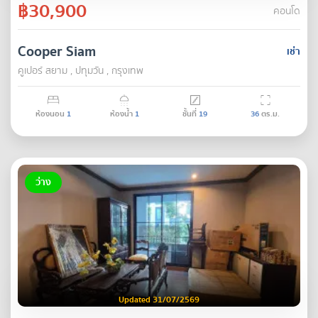
฿30,900
คอนโด
Cooper Siam
เช่า
คูเปอร์ สยาม , ปทุมวัน , กรุงเทพ
ห้องนอน
1
ห้องน้ำ
1
ชั้นที่
19
36
ตร.ม.
ว่าง
Updated 31/07/2569