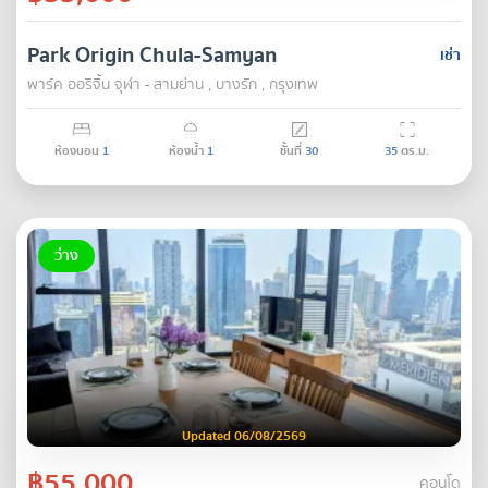
Park Origin Chula-Samyan
เช่า
พาร์ค ออริจิ้น จุฬา - สามย่าน , บางรัก , กรุงเทพ
ห้องนอน
1
ห้องน้ำ
1
ชั้นที่
30
35
ตร.ม.
ว่าง
Updated 06/08/2569
฿55,000
คอนโด