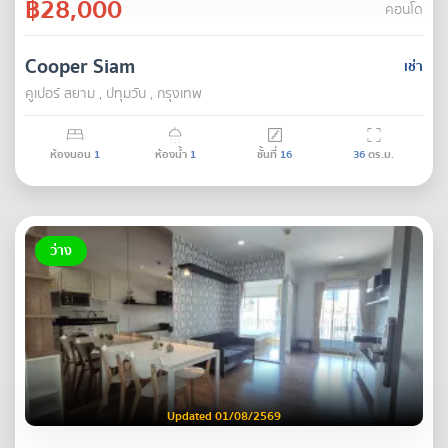
฿28,000
คอนโด
Cooper Siam
เช่า
คูเปอร์ สยาม , ปทุมวัน , กรุงเทพ
ห้องนอน
1
ห้องน้ำ
1
ชั้นที่
16
36
ตร.ม.
ว่าง
Updated 01/08/2569