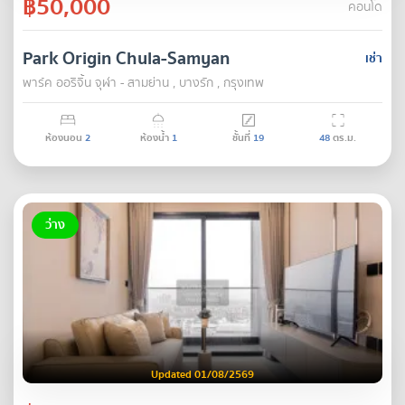
฿50,000
คอนโด
Park Origin Chula-Samyan
เช่า
พาร์ค ออริจิ้น จุฬา - สามย่าน , บางรัก , กรุงเทพ
ห้องนอน
2
ห้องน้ำ
1
ชั้นที่
19
48
ตร.ม.
ว่าง
Updated 01/08/2569