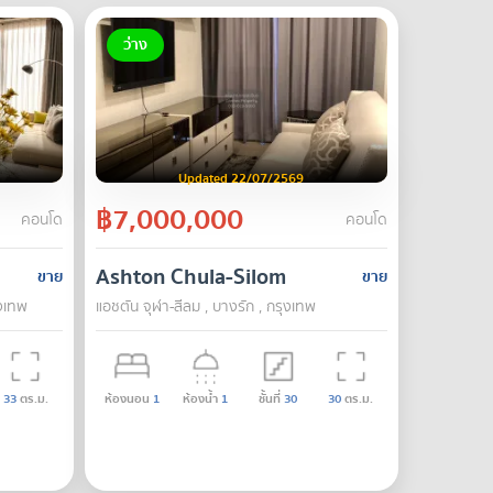
ว่าง
Updated 22/07/2569
฿7,000,000
คอนโด
คอนโด
Ashton Chula-Silom
ขาย
ขาย
ุงเทพ
แอชตัน จุฬา-สีลม , บางรัก , กรุงเทพ
33
ตร.ม.
ห้องนอน
1
ห้องน้ำ
1
ชั้นที่
30
30
ตร.ม.