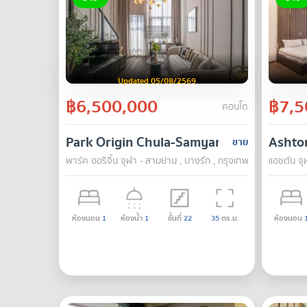
Updated 05/08/2569
฿6,500,000
฿7,5
คอนโด
Park Origin Chula-Samyan
Ashto
ขาย
พาร์ค ออริจิ้น จุฬา - สามย่าน , บางรัก , กรุงเทพ
แอชตัน จุ
ห้องนอน
1
ห้องน้ำ
1
ชั้นที่
22
35
ตร.ม.
ห้องนอน