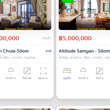
Updated 19/07/2569
Updated 03/04/2569
00,000
฿5,000,000
คอนโด
n Chula-Silom
Altitude Samyan - Silom
ขาย
ฬา-สีลม , บางรัก , กรุงเทพ
อัลติจูด สามย่าน - สีลม , บางรัก , กร
1
ห้องน้ำ
1
ชั้นที่
40
34
ตร.ม.
สตูดิโอ
ห้องน้ำ
1
ชั้นที่
3