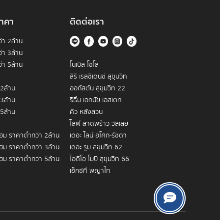
ให้โครงการที่เป็น Freehold หรือกรรมสิทธิ์ขาดมีจำนวน
าคา
ติดต่อเรา
ฟฟ้าจึงไม่ใช่แค่การหาที่อยู่อาศัย แต่เป็นการถือครอง
่า 2ล้าน
ดีกว่าการมองหาเพียงแค่
เช่าคอนโด สามย่าน
เพื่ออยู่อาศัย
่า 3ล้าน
่า 5ล้าน
โนเบิล โซโล
สิริ เรสซิเดนซ์ สุขุมวิท
 2ล้าน
ออกัสตัน สุขุมวิท 22
 3ล้าน
ริธึ่ม เอกมัย เอสเตท
 5ล้าน
คิว หลังสวน
ไลฟ์ ลาดพร้าว วัลเลย์
ึ้นอย่างต่อเนื่อง ย่านนี้ไม่ได้เป็นเพียงพื้นที่การศึกษา
โฮม ราคาต่ำกว่า 2ล้าน
เดอะ ไลน์ อโศก-รัชดา
ณ์แบบ
โฮม ราคาต่ำกว่า 3ล้าน
เดอะ รูม สุขุมวิท 62
โฮม ราคาต่ำกว่า 5ล้าน
ไอดีโอ โมบิ สุขุมวิท 66
เอ็กซ์ที พญาไท
ปี ทั้งจากกลุ่มนิสิต แพทย์ และพนักงานบริษัทระดับบริหาร
 อนุสาวรีย์ชัยสมรภูมิ
ดิ เอ็มไพร์ เพลส
จารณาข้อมูล
ขายคอนโด สามย่าน
ในวันนี้จึงเป็นก้าวสำคัญ
ีย์ชัยสมรภูมิ
ไอดีโอ โมบิ พระราม 9
S สนามเป้า
เดอะ เครสท์ สุขุมวิท 34
ป้า
ดิ แอดเดรส ชิดลม