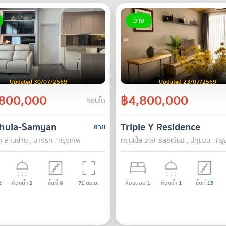
ว่าง
Updated 30/07/2569
Updated 23/07/2569
800,000
฿4,800,000
คอนโด
Chula-Samyan
Triple Y Residence
ขาย
ฬา-สามย่าน , บางรัก , กรุงเทพ
ทริปเปิ้ล วาย เรสซิเด้นซ์ , ปทุมวัน , กร
2
ห้องน้ำ
2
ชั้นที่
9
71
ตร.ม.
ห้องนอน
1
ห้องน้ำ
1
ชั้นที่
15