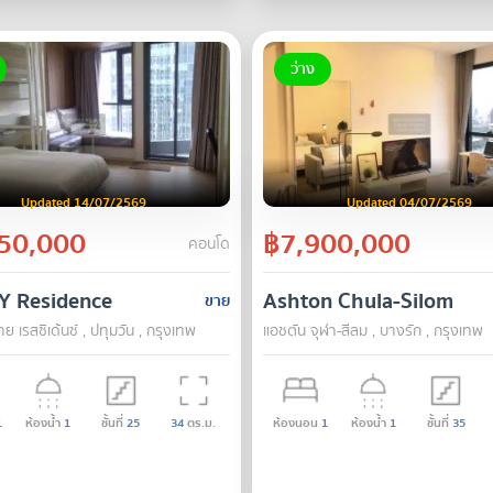
ว่าง
Updated 14/07/2569
Updated 04/07/2569
50,000
฿7,900,000
คอนโด
 Y Residence
Ashton Chula-Silom
ขาย
วาย เรสซิเด้นซ์ , ปทุมวัน , กรุงเทพ
แอชตัน จุฬา-สีลม , บางรัก , กรุงเทพ
1
ห้องน้ำ
1
ชั้นที่
25
34
ตร.ม.
ห้องนอน
1
ห้องน้ำ
1
ชั้นที่
35