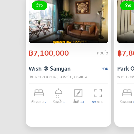
ว่าง
ว่าง
Updated 06/08/2569
฿7,100,000
฿7,8
คอนโด
Wish @ Samyan
Park 
ขาย
วิช แอท สามย่าน , บางรัก , กรุงเทพ
พาร์ค ออริ
ห้องนอน
2
ห้องน้ำ
1
ชั้นที่
13
59
ตร.ม.
ห้องนอน