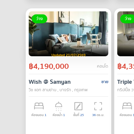
ว่าง
ว่าง
Updated 21/07/2569
฿4,190,000
฿4,3
คอนโด
Wish @ Samyan
Triple
ขาย
วิช แอท สามย่าน , บางรัก , กรุงเทพ
ทริปเปิ้ล 
ห้องนอน
1
ห้องน้ำ
1
ชั้นที่
25
36
ตร.ม.
ห้องนอน