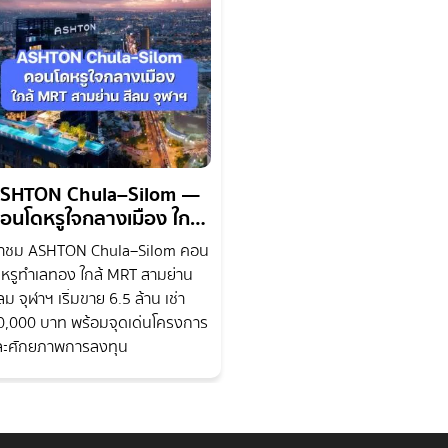
SHTON Chula–Silom —
อนโดหรูใจกลางเมือง ใกล้
RT สามย่าน สีลม จุฬาฯ
าชม ASHTON Chula–Silom คอน
ดหรูทำเลทอง ใกล้ MRT สามย่าน
ลม จุฬาฯ เริ่มขาย 6.5 ล้าน เช่า
0,000 บาท พร้อมจุดเด่นโครงการ
ละศักยภาพการลงทุน
ารถือครอง "Blue Chip Asset" ใจกลางกรุงเทพฯ การมองหาโอกาสจากก