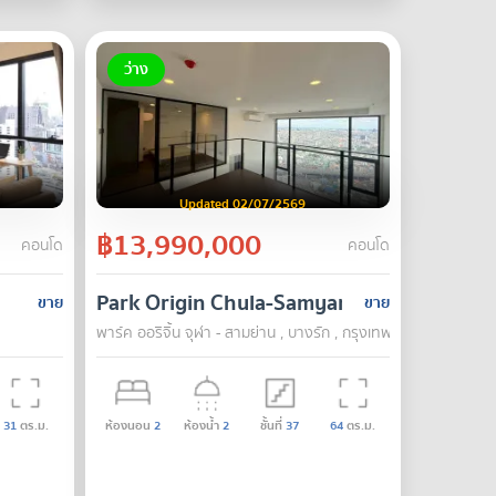
ว่าง
Updated 02/07/2569
฿13,990,000
คอนโด
คอนโด
Park Origin Chula-Samyan
ขาย
ขาย
พาร์ค ออริจิ้น จุฬา - สามย่าน , บางรัก , กรุงเทพ
31
ตร.ม.
ห้องนอน
2
ห้องน้ำ
2
ชั้นที่
37
64
ตร.ม.