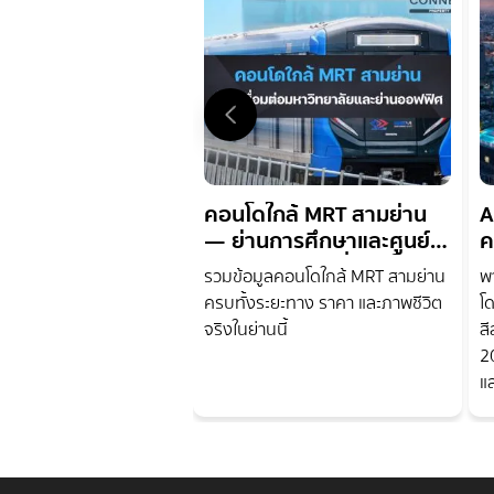
คอนโดใกล้ MRT สามย่าน
A
— ย่านการศึกษาและศูนย์
ค
รวมร้านอาหารที่ตอบโจทย์
M
รวมข้อมูลคอนโดใกล้ MRT สามย่าน
พ
ชีวิตคนเมือง | Connex
ครบทั้งระยะทาง ราคา และภาพชีวิต
โ
Property
จริงในย่านนี้
สี
2
แ
หากคุณกำลังมองหาอสังหาริมทรัพย์ที่เปรียบเสมือนก