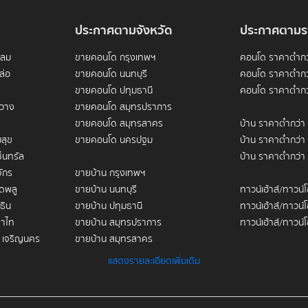
carcity)" เนื่องจากพื้นที่ส่วนใหญ่เป็นที่ดินกรรมสิทธิ์ของสถานศึกษา ทำ
ประกาศตามจังหวัด
ประกาศตามร
่ไม่เคยลดลง ไม่ว่าสภาวะเศรษฐกิจจะเป็นอย่างไร การซื้อคอนโดใกล้สถานีรถไ
ดลม
ขายคอนโด กรุงเทพฯ
คอนโด ราคาต่ำกว
aven" ที่ช่วยปกป้องความมั่งคั่งของคุณและทวีมูลค่าเพิ่มขึ้นในทุกปี ซึ่ง
ล่อ
ขายคอนโด นนทบุรี
คอนโด ราคาต่ำกว
ขายคอนโด ปทุมธานี
คอนโด ราคาต่ำกว
ขวาง
ขายคอนโด สมุทรปราการ
ขายคอนโด สมุทรสาคร
บ้าน ราคาต่ำกว่า
สุข
ขายคอนโด นครปฐม
บ้าน ราคาต่ำกว่า
็นทรัล
บ้าน ราคาต่ำกว่า
ักร
ขายบ้าน กรุงเทพฯ
ินทรัพย์ระดับพรีเมียม คือ "มูลค่าที่ดิน (Land Value)" รอบสถานีที่พุ่งสูงข
ดพลู
ขายบ้าน นนทบุรี
ทาวน์เฮ้าส์/ทาวน์
่างย่าน CBD สีลม-สาทร และย่านการค้าสยามสแควร์เข้าด้วยกันอย่างสมบูร
ธิน
ขายบ้าน ปทุมธานี
ทาวน์เฮ้าส์/ทาวน์
าไท
ขายบ้าน สมุทรปราการ
ทาวน์เฮ้าส์/ทาวน์
 เจริญนคร
ขายบ้าน สมุทรสาคร
ฟ้อได้ดีเยี่ยม เพราะความต้องการของผู้เช่า (Demand) ที่หนาแน่นตลอดทั้ง
ูน
ขายบ้าน นครปฐม
ขายคอนโดใกล้ BTS
แสดงรายละเอียดเพิ่มเติม
ทำให้การลงทุนในย่านนี้แทบไม่เสี่ยงเรื่องห้องว่าง (Vacancy Risk) การพิ
ขายคอนโด อนุสาวร
ขายทาวน์เฮ้าส์/ทาวน์โฮม กรุงเทพฯ
ขายคอนโดใกล้ BT
ลม
ขายทาวน์เฮ้าส์/ทาวน์โฮม นนทบุรี
ขายคอนโด สนามเ