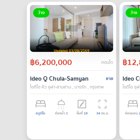
ว่าง
ว่าง
Updated 03/08/2569
฿6,200,000
฿12,
คอนโด
Ideo Q Chula-Samyan
Ideo 
ขาย
ไอดีโอ คิว จุฬา-สามย่าน , บางรัก , กรุงเทพ
ไอดีโอ จุ
สตูดิโอ
ห้องน้ำ
1
ชั้นที่
18
34
ตร.ม.
ห้องนอน