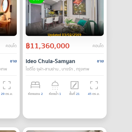
Updated 03/02/2569
฿11,360,000
คอนโด
คอนโด
Ideo Chula-Samyan
ขาย
ขาย
ุงเทพ
ไอดีโอ จุฬา-สามย่าน , บางรัก , กรุงเทพ
29
ตร.ม.
ห้องนอน
2
ห้องน้ำ
1
ชั้นที่
21
45
ตร.ม.