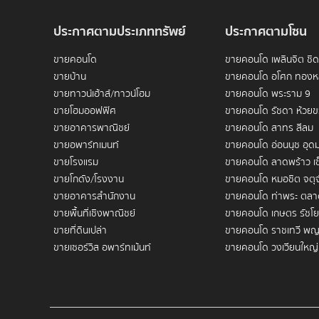
ฉลาดที่สุด ทำเลนี้โดดเด่นด้วย "ความหายากของที่ดิน (S
ประกาศตามประเภททรัพย์
ประกาศตามโซน
จำกัดและเป็นที่ต้องการอย่างมากในตลาด
มูลค่าของอสังหาริมทรัพย์ในโซนนี้จึงมีอัตราการเติบโตที
ขายคอนโด
ขายคอนโด เพลินจิต ชิ
ทรัพย์สินที่มีสภาพคล่องสูง พร้อมทำหน้าที่เป็น "Safe H
ขายบ้าน
ขายคอนโด อโศก ทองห
ไปวันๆ
ขายทาวน์เฮ้าส์/ทาวน์โฮม
ขายคอนโด พระราม 9
ขายโฮมออฟฟิศ
ขายคอนโด รัชดา ห้วย
1. ภาพรวมทำเล
ขายอาคารพาณิชย์
ขายคอนโด สาทร สีลม
ขายอพาร์ทเมนท์
ขายคอนโด อ่อนนุช อุดม
มูลค่าที่ดินและสินทรัพย์ Blue Chip ที่ต้านทานเงินเฟ้อ
ขายโรงแรม
ขายคอนโด ลาดพร้าว เซ
ขายโกดัง/โรงงาน
ขายคอนโด หมอชิต จตุจ
เหตุผลที่ทำให้การ
ขายคอนโดใกล้
MRT
สามย่าน
กลายเป็นส
ขายอาคารสำนักงาน
ขายคอนโด ท่าพระ ตลา
แต่ได้กลายเป็นศูนย์กลางเศรษฐกิจใหม่ที่เชื่อมต่อระหว
ขายพื้นที่เชิงพาณิชย์
ขายคอนโด เกษตร รัชโย
ขายที่ดินเปล่า
ขายคอนโด ราชเทวี พญ
การลงทุนที่ปลอดภัย
ขายเซอร์วิส อพาร์ทเม้นท์
ขายคอนโด วงเวียนใหญ่
ทำเลนี้ได้รับการยอมรับว่าเป็นสินทรัพย์ที่ต้านทานเงินเ
ขายคอนโด บางซื่อ เตาป
·
ความเสี่ยงต่ำ:
การมีผู้เช่าคุณภาพรออยู่อย่างต่อเนื่อง
เช่าคอนโด
ขายคอนโด พระราม 3
สู่ความมั่งคั่งที่ยั่งยืนของคุณ
เช่าบ้าน
เช่าทาวน์เฮ้าส์/ทาวน์โฮม
เช่าคอนโด เพลินจิต ชิด