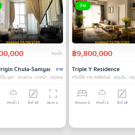
ว่าง
Updated 04/08/2569
Updated 03/08/2569
00,000
฿9,800,000
คอนโด
Origin Chula-Samyan
Triple Y Residence
ขาย
จิ้น จุฬา - สามย่าน , บางรัก , กรุงเทพ
ทริปเปิ้ล วาย เรสซิเด้นซ์ , ปทุมวัน , กร
1
ห้องน้ำ
1
ชั้นที่
16
34
ตร.ม.
ห้องนอน
2
ห้องน้ำ
2
ชั้นที่
28