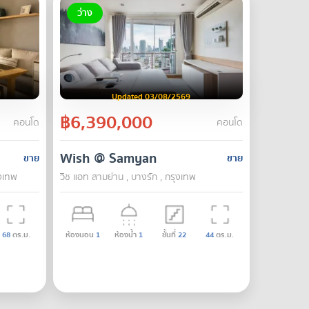
ว่าง
Updated 03/08/2569
฿6,390,000
คอนโด
คอนโด
Wish @ Samyan
ขาย
ขาย
ุงเทพ
วิช แอท สามย่าน , บางรัก , กรุงเทพ
68
ตร.ม.
ห้องนอน
1
ห้องน้ำ
1
ชั้นที่
22
44
ตร.ม.