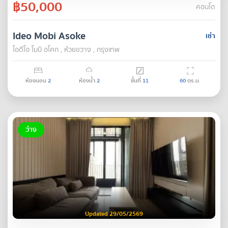
฿50,000
คอนโด
Ideo Mobi Asoke
เช่า
ไอดีโอ โมบิ อโศก , ห้วยขวาง , กรุงเทพ
ห้องนอน
2
ห้องน้ำ
2
ชั้นที่
11
60
ตร.ม.
ว่าง
Updated 29/05/2569