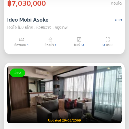
฿7,030,000
คอนโด
Ideo Mobi Asoke
ขาย
ไอดีโอ โมบิ อโศก , ห้วยขวาง , กรุงเทพ
ห้องนอน
1
ห้องน้ำ
1
ชั้นที่
34
34
ตร.ม.
ว่าง
Updated 29/05/2569