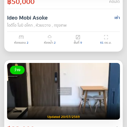
฿50,000
คอนโด
Ideo Mobi Asoke
เช่า
ไอดีโอ โมบิ อโศก , ห้วยขวาง , กรุงเทพ
ห้องนอน
2
ห้องน้ำ
2
ชั้นที่
9
61
ตร.ม.
ว่าง
Updated 20/07/2569