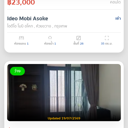
฿23,000
คอนโด
Ideo Mobi Asoke
เช่า
ไอดีโอ โมบิ อโศก , ห้วยขวาง , กรุงเทพ
ห้องนอน
1
ห้องน้ำ
1
ชั้นที่
26
35
ตร.ม.
ว่าง
Updated 19/07/2569