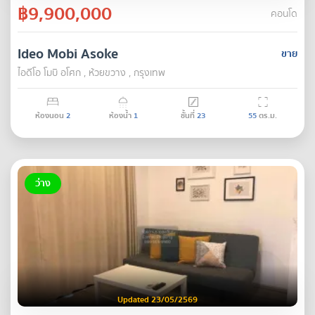
฿9,900,000
คอนโด
Ideo Mobi Asoke
ขาย
ไอดีโอ โมบิ อโศก , ห้วยขวาง , กรุงเทพ
ห้องนอน
2
ห้องน้ำ
1
ชั้นที่
23
55
ตร.ม.
ว่าง
Updated 23/05/2569