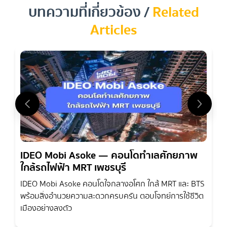
บทความที่เกี่ยวข้อง /
Related
Articles
IDEO Mobi Asoke — คอนโดทำเลศักยภาพ
ใกล้รถไฟฟ้า MRT เพชรบุรี
IDEO Mobi Asoke คอนโดใจกลางอโศก ใกล้ MRT และ BTS
พร้อมสิ่งอำนวยความสะดวกครบครัน ตอบโจทย์การใช้ชีวิต
เมืองอย่างลงตัว