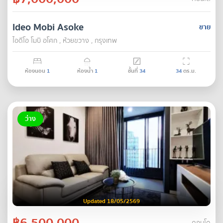
Ideo Mobi Asoke
ขาย
ไอดีโอ โมบิ อโศก , ห้วยขวาง , กรุงเทพ
ห้องนอน
1
ห้องน้ำ
1
ชั้นที่
34
34
ตร.ม.
ว่าง
Updated 18/05/2569
฿6,500,000