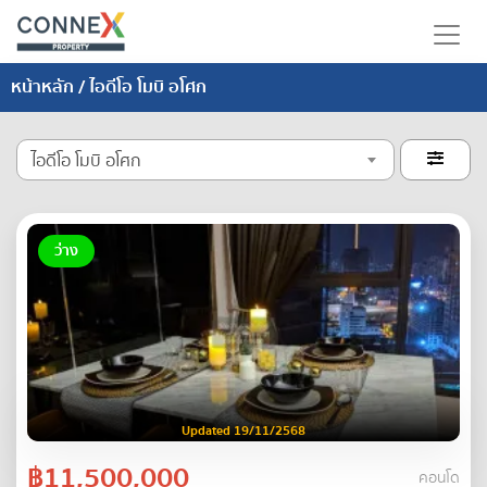
หน้าหลัก
/ ไอดีโอ โมบิ อโศก
ไอดีโอ โมบิ อโศก

ว่าง
Updated 19/11/2568
฿11,500,000
คอนโด