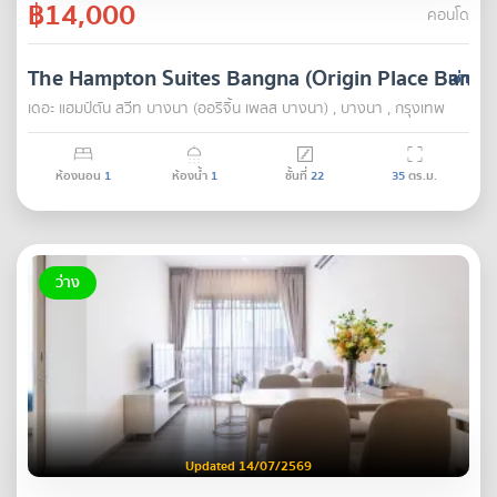
฿14,000
คอนโด
The Hampton Suites Bangna (Origin Place Bangn
เช่า
เดอะ แฮมป์ตัน สวีท บางนา (ออริจิ้น เพลส บางนา) , บางนา , กรุงเทพ
ห้องนอน
1
ห้องน้ำ
1
ชั้นที่
22
35
ตร.ม.
ว่าง
Updated 14/07/2569