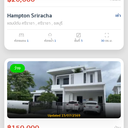
Hampton Sriracha
เช่า
แฮมป์ตัน ศรีราชา , ศรีราชา , ชลบุรี
ห้องนอน
1
ห้องน้ำ
1
ชั้นที่
5
30
ตร.ม.
ว่าง
Updated 15/07/2569
฿150,000