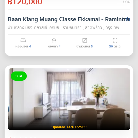
฿120,000
บ้าน
Baan Klang Muang Classe Ekkamai - Ramintra
เช่า
บ้านกลางเมือง คลาสเซ่ เอกมัย - รามอินทรา , ลาดพร้าว , กรุงเทพ
ห้องนอน
4
ห้องน้ำ
4
จำนวนชั้น
3
36
ตร.ว.
ว่าง
Updated 14/07/2569