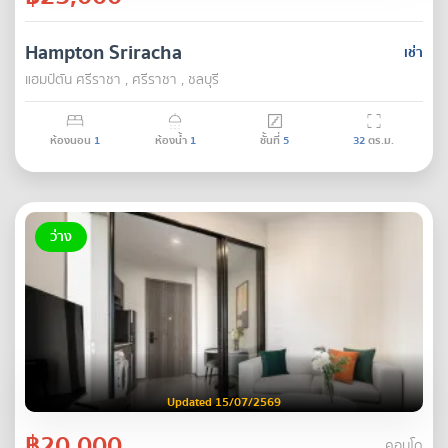
Hampton Sriracha
เช่า
แฮมป์ตัน ศรีราชา , ศรีราชา , ชลบุรี
ห้องนอน
1
ห้องน้ำ
1
ชั้นที่
5
32
ตร.ม.
ว่าง
Updated 15/07/2569
฿20,000
คอนโด