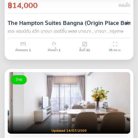
฿14,000
คอนโด
The Hampton Suites Bangna (Origin Place Bangn
เช่า
เดอะ แฮมป์ตัน สวีท บางนา (ออริจิ้น เพลส บางนา) , บางนา , กรุงเทพ
ห้องนอน
1
ห้องน้ำ
1
ชั้นที่
21
35
ตร.ม.
ว่าง
Updated 14/07/2569