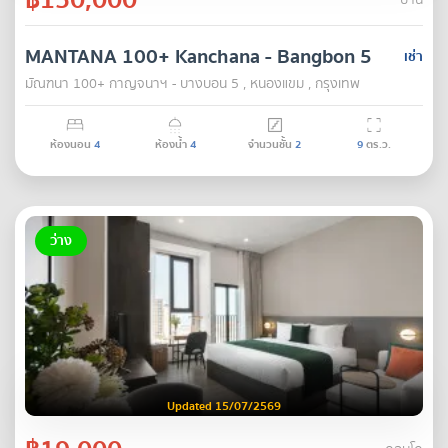
บ้าน
MANTANA 100+ Kanchana - Bangbon 5
เช่า
มัณฑนา 100+ กาญจนาฯ - บางบอน 5 , หนองแขม , กรุงเทพ
ห้องนอน
4
ห้องน้ำ
4
จำนวนชั้น
2
9
ตร.ว.
ว่าง
Updated 15/07/2569