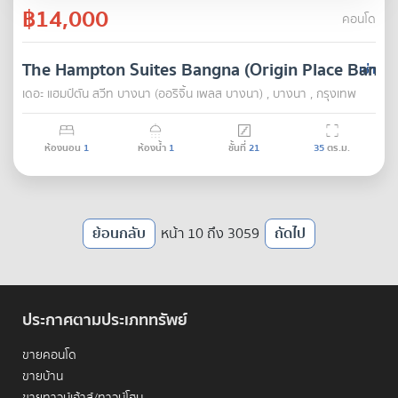
฿14,000
คอนโด
The Hampton Suites Bangna (Origin Place Bangn
เช่า
เดอะ แฮมป์ตัน สวีท บางนา (ออริจิ้น เพลส บางนา) , บางนา , กรุงเทพ
ห้องนอน
1
ห้องน้ำ
1
ชั้นที่
21
35
ตร.ม.
ย้อนกลับ
หน้า 10 ถึง 3059
ถัดไป
ประกาศตามประเภททรัพย์
ขายคอนโด
ขายบ้าน