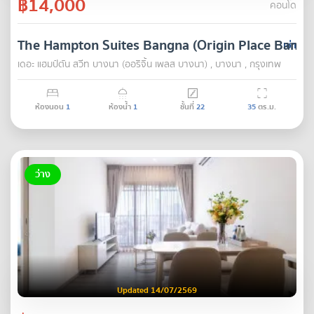
฿14,000
คอนโด
The Hampton Suites Bangna (Origin Place Bangn
เช่า
เดอะ แฮมป์ตัน สวีท บางนา (ออริจิ้น เพลส บางนา) , บางนา , กรุงเทพ
ห้องนอน
1
ห้องน้ำ
1
ชั้นที่
22
35
ตร.ม.
ว่าง
Updated 14/07/2569