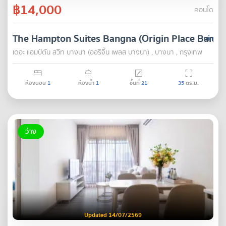
฿14,000
คอนโด
The Hampton Suites Bangna (Origin Place Bangn
เช่า
เดอะ แฮมป์ตัน สวีท บางนา (ออริจิ้น เพลส บางนา) , บางนา , กรุงเทพ
ห้องนอน
1
ห้องน้ำ
1
ชั้นที่
21
35
ตร.ม.
ว่าง
Updated 14/07/2569