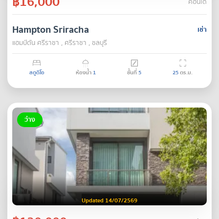
฿16,000
คอนโด
Hampton Sriracha
เช่า
แฮมป์ตัน ศรีราชา , ศรีราชา , ชลบุรี
สตูดิโอ
ห้องน้ำ
1
ชั้นที่
5
25
ตร.ม.
ว่าง
Updated 14/07/2569