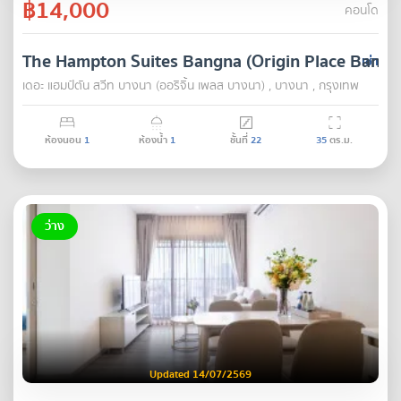
฿14,000
คอนโด
The Hampton Suites Bangna (Origin Place Bangn
เช่า
เดอะ แฮมป์ตัน สวีท บางนา (ออริจิ้น เพลส บางนา) , บางนา , กรุงเทพ
ห้องนอน
1
ห้องน้ำ
1
ชั้นที่
22
35
ตร.ม.
ว่าง
Updated 14/07/2569