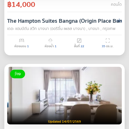
฿14,000
คอนโด
The Hampton Suites Bangna (Origin Place Bangn
เช่า
เดอะ แฮมป์ตัน สวีท บางนา (ออริจิ้น เพลส บางนา) , บางนา , กรุงเทพ
ห้องนอน
1
ห้องน้ำ
1
ชั้นที่
22
35
ตร.ม.
ว่าง
Updated 14/07/2569