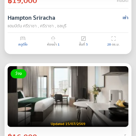
฿19,000
คอนโด
Hampton Sriracha
เช่า
แฮมป์ตัน ศรีราชา , ศรีราชา , ชลบุรี
สตูดิโอ
ห้องน้ำ
1
ชั้นที่
5
28
ตร.ม.
ว่าง
Updated 15/07/2569