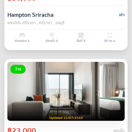
Hampton Sriracha
เช่า
แฮมป์ตัน ศรีราชา , ศรีราชา , ชลบุรี
ห้องนอน
1
ห้องน้ำ
1
ชั้นที่
5
37
ตร.ม.
ว่าง
Updated 15/07/2569
฿23,000
คอนโด