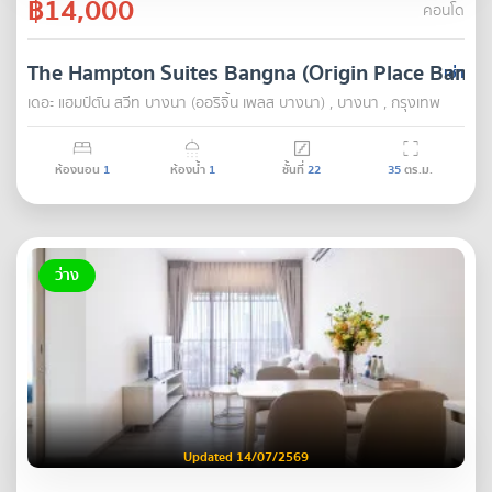
฿14,000
คอนโด
The Hampton Suites Bangna (Origin Place Bangn
เช่า
เดอะ แฮมป์ตัน สวีท บางนา (ออริจิ้น เพลส บางนา) , บางนา , กรุงเทพ
ห้องนอน
1
ห้องน้ำ
1
ชั้นที่
22
35
ตร.ม.
ว่าง
Updated 14/07/2569