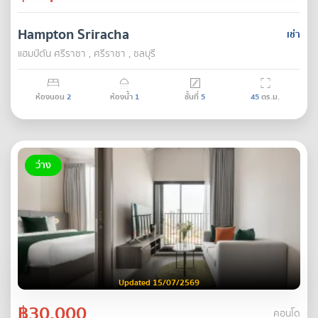
Hampton Sriracha
เช่า
แฮมป์ตัน ศรีราชา , ศรีราชา , ชลบุรี
ห้องนอน
2
ห้องน้ำ
1
ชั้นที่
5
45
ตร.ม.
ว่าง
Updated 15/07/2569
฿30,000
คอนโด