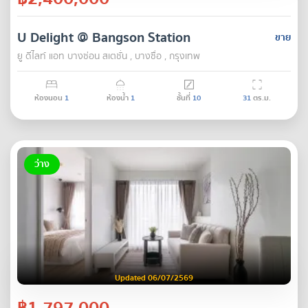
U Delight @ Bangson Station
ขาย
ยู ดีไลท์ แอท บางซ่อน สเตชั่น , บางซื่อ , กรุงเทพ
ห้องนอน
1
ห้องน้ำ
1
ชั้นที่
10
31
ตร.ม.
ว่าง
Updated 06/07/2569
฿1,797,000