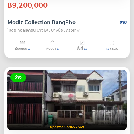
฿9,200,000
Modiz Collection BangPho
ขาย
โมดิซ คอลเลคชั่น บางโพ , บางซื่อ , กรุงเทพ
ห้องนอน
1
ห้องน้ำ
1
ชั้นที่
19
45
ตร.ม.
ว่าง
Updated 04/02/2569