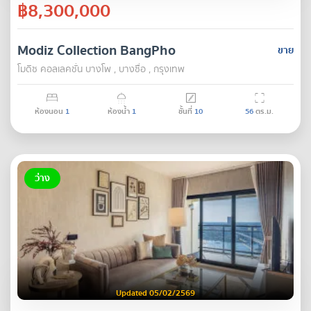
฿8,300,000
Modiz Collection BangPho
ขาย
โมดิซ คอลเลคชั่น บางโพ , บางซื่อ , กรุงเทพ
ห้องนอน
1
ห้องน้ำ
1
ชั้นที่
10
56
ตร.ม.
ว่าง
Updated 05/02/2569