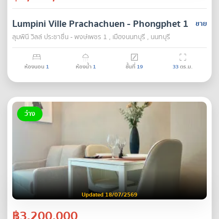
Lumpini Ville Prachachuen - Phongphet 1
ขาย
ลุมพินี วิลล์ ประชาชื่น - พงษ์เพชร 1 , เมืองนนทบุรี , นนทบุรี
ห้องนอน
1
ห้องน้ำ
1
ชั้นที่
19
33
ตร.ม.
ว่าง
Updated 18/07/2569
฿3,200,000