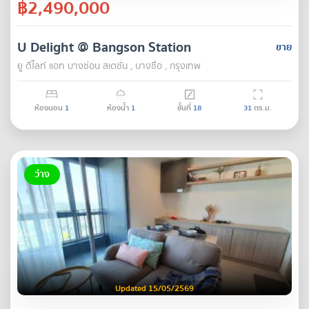
฿2,490,000
U Delight @ Bangson Station
ขาย
ยู ดีไลท์ แอท บางซ่อน สเตชั่น , บางซื่อ , กรุงเทพ
ห้องนอน
1
ห้องน้ำ
1
ชั้นที่
18
31
ตร.ม.
ว่าง
Updated 15/05/2569