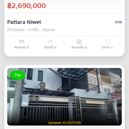
฿2,690,000
Pattara Niwet
ขาย
ภัทรนิเวศน์ , บางซื่อ , กรุงเทพ
ห้องนอน
2
ห้องน้ำ
2
จำนวนชั้น
2
17
ตร.ว.
ว่าง
Updated 31/01/2569