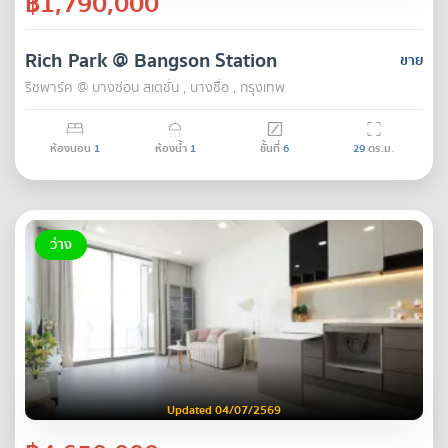
฿1,790,000
Rich Park @ Bangson Station
ขาย
ริชพาร์ค @ บางซ่อน สเตชั่น , บางซื่อ , กรุงเทพ
ห้องนอน
1
ห้องน้ำ
1
ชั้นที่
6
29
ตร.ม.
ว่าง
Updated 04/07/2569