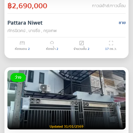
฿2,690,000
ทาวน์เฮ้าส์/ทาวน์โฮม
Pattara Niwet
ขาย
ภัทรนิเวศน์ , บางซื่อ , กรุงเทพ
ห้องนอน
2
ห้องน้ำ
2
จำนวนชั้น
2
17
ตร.ว.
ว่าง
Updated 31/01/2569