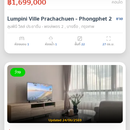
฿1,699,000
คอนโด
Lumpini Ville Prachachuen - Phongphet 2
ขาย
ลุมพินี วิลล์ ประชาชื่น - พงษ์เพชร 2 , บางซื่อ , กรุงเทพ
ห้องนอน
1
ห้องน้ำ
1
ชั้นที่
22
27
ตร.ม.
ว่าง
Updated 24/06/2569