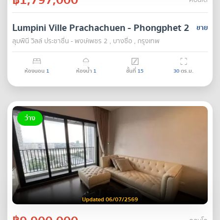
คอนโด
Lumpini Ville Prachachuen - Phongphet 2
ขาย
ลุมพินี วิลล์ ประชาชื่น - พงษ์เพชร 2 , บางซื่อ , กรุงเทพ
ห้องนอน
1
ห้องน้ำ
1
ชั้นที่
15
30
ตร.ม.
ว่าง
Updated 06/07/2569