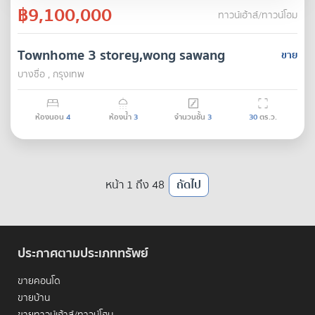
฿9,100,000
ทาวน์เฮ้าส์/ทาวน์โฮม
Townhome 3 storey,wong sawang
ขาย
บางซื่อ , กรุงเทพ
ห้องนอน
4
ห้องน้ำ
3
จำนวนชั้น
3
30
ตร.ว.
หน้า 1 ถึง 48
ถัดไป
ประกาศตามประเภททรัพย์
ขายคอนโด
ขายบ้าน