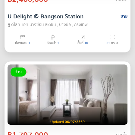
U Delight @ Bangson Station
ขาย
ยู ดีไลท์ แอท บางซ่อน สเตชั่น , บางซื่อ , กรุงเทพ
ห้องนอน
1
ห้องน้ำ
1
ชั้นที่
10
31
ตร.ม.
ว่าง
Updated 06/07/2569
฿1,797,000