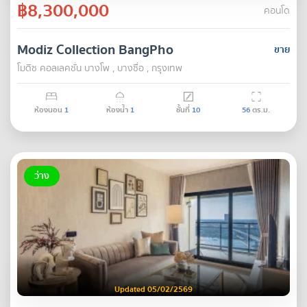
฿8,300,000
คอนโด
Modiz Collection BangPho
ขาย
โมดิซ คอลเลคชั่น บางโพ , บางซื่อ , กรุงเทพ
ห้องนอน
1
ห้องน้ำ
1
ชั้นที่
10
56
ตร.ม.
ว่าง
Updated 05/02/2569