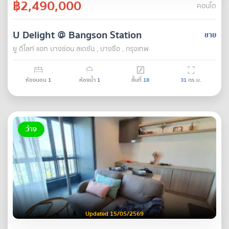
฿2,490,000
คอนโด
U Delight @ Bangson Station
ขาย
ยู ดีไลท์ แอท บางซ่อน สเตชั่น , บางซื่อ , กรุงเทพ
ห้องนอน
1
ห้องน้ำ
1
ชั้นที่
18
31
ตร.ม.
ว่าง
Updated 15/05/2569