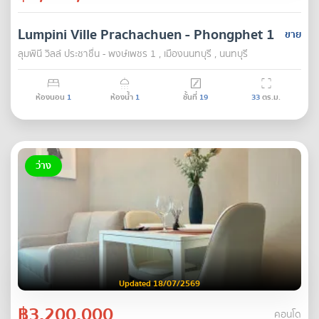
Lumpini Ville Prachachuen - Phongphet 1
ขาย
ลุมพินี วิลล์ ประชาชื่น - พงษ์เพชร 1 , เมืองนนทบุรี , นนทบุรี
ห้องนอน
1
ห้องน้ำ
1
ชั้นที่
19
33
ตร.ม.
ว่าง
Updated 18/07/2569
฿3,200,000
คอนโด