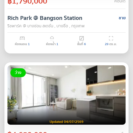
฿1,790,000
คอนโด
Rich Park @ Bangson Station
ขาย
ริชพาร์ค @ บางซ่อน สเตชั่น , บางซื่อ , กรุงเทพ
ห้องนอน
1
ห้องน้ำ
1
ชั้นที่
6
29
ตร.ม.
ว่าง
Updated 04/07/2569