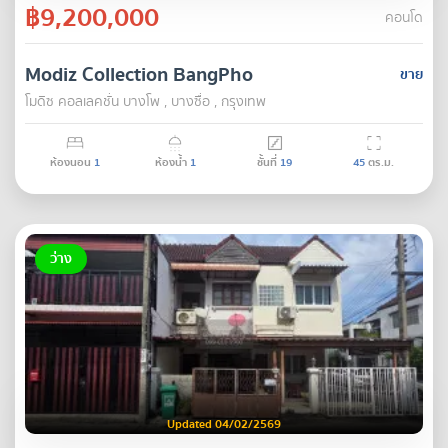
฿9,200,000
คอนโด
Modiz Collection BangPho
ขาย
โมดิซ คอลเลคชั่น บางโพ , บางซื่อ , กรุงเทพ
ห้องนอน
1
ห้องน้ำ
1
ชั้นที่
19
45
ตร.ม.
ว่าง
Updated 04/02/2569